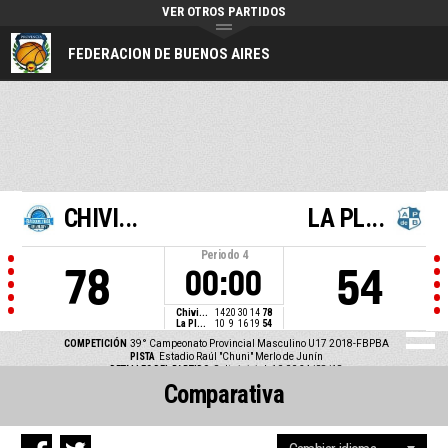
VER OTROS PARTIDOS
FEDERACION DE BUENOS AIRES
CHIVI...
LA PL...
Periodo
4
78
54
00:00
Chivi...
14
20
30
14
78
La Pl...
10
9
16
19
54
COMPETICIÓN
39° Campeonato Provincial Masculino U17 2018-FBPBA
PISTA
Estadio Raúl "Chuni" Merlo de Junín
DETALLES DEL PARTIDO
Salto inicial: 10:00 24/08/18
Comparativa