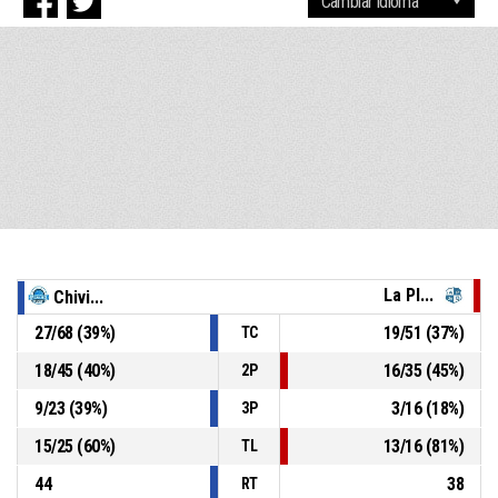
La Pl...
Chivi...
27
/
68
(
39
%)
19
/
51
(
37
%)
TC
18
/
45
(
40
%)
16
/
35
(
45
%)
2P
9
/
23
(
39
%)
3
/
16
(
18
%)
3P
15
/
25
(
60
%)
13
/
16
(
81
%)
TL
44
38
RT