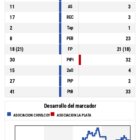
11
3
AS
17
3
REC
2
1
Tap
8
23
PER
18
(
21
)
21
(
18
)
FP
30
32
PtPi
15
4
2aO
27
2
PtP
41
33
PtB
Desarrollo del marcador
ASOCIACION CHIVILCOY
ASOCIACION LA PLATA