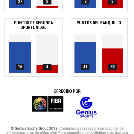
27
2
8
3
PUNTOS DE SEGUNDA
PUNTOS DEL BANQUILLO
OPORTUNIDAD
15
4
41
33
OFRECIDO POR
© Genius Sports Group 2018.
Contenido de la responsabilidad de los
administradores de sitios web. Para consultas de publicidad o de ingreso