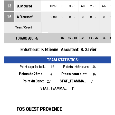
13
B. Mourad
18:60
8
3
-
5
60
2
-
3
66
1
-
16
A. Youssef
0:00
0
0
-
0
0
0
-
0
0
0
-
Team / Coach
TOTAUX EQUIPE
85
35
-
63
55
29
-
45
64
6
-
F. Etienne
R. Xavier
Entraîneur::
Assistant:
TEAM STATISTICS:
Points après balles perdues:
Points intérieurs:
12
46
Points de 2ème chance:
Pts en contre-attaque:
4
16
Point du Banc:
STAT_TEAMMATCH_BASKETBALL_sBiggestLead_NAME:
27
7
STAT_TEAMMATCH_BASKETBALL_sBiggestScoringRun_NAME:
11
FOS OUEST PROVENCE