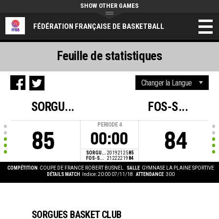
SHOW OTHER GAMES
FÉDÉRATION FRANÇAISE DE BASKETBALL
Feuille de statistiques
SORGU...
FOS-S...
PERIODE
4
85
84
00:00
SORGU...
20
19
21
25
85
FOS-S...
21
22
22
19
84
COMPÉTITION
COUPE DE FRANCE ROBERT BUSNEL
SALLE
GYMNASE LA PLAINE SPORTIVE
DÉTAILS MATCH
Indice: 20:00 07/11/18
ATTENDANCE
300
SORGUES BASKET CLUB