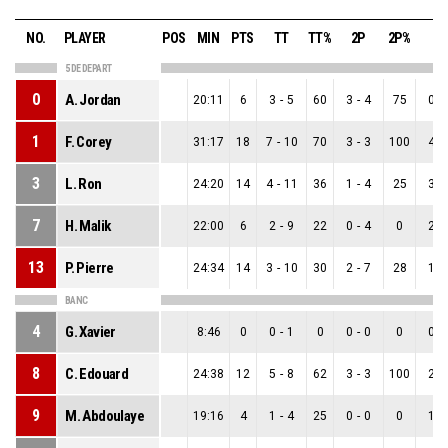
NO.
PLAYER
POS
MIN
PTS
TT
TT%
2P
2P%
3P
5 DE DEPART
0
A. Jordan
20:11
6
3
-
5
60
3
-
4
75
0
-
1
F. Corey
31:17
18
7
-
10
70
3
-
3
100
4
-
3
L. Ron
24:20
14
4
-
11
36
1
-
4
25
3
-
7
H. Malik
22:00
6
2
-
9
22
0
-
4
0
2
-
13
P. Pierre
24:34
14
3
-
10
30
2
-
7
28
1
-
BANC
4
G. Xavier
8:46
0
0
-
1
0
0
-
0
0
0
-
8
C. Edouard
24:38
12
5
-
8
62
3
-
3
100
2
-
9
M. Abdoulaye
19:16
4
1
-
4
25
0
-
0
0
1
-