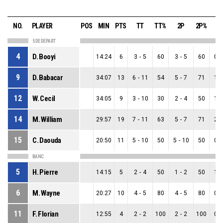
NO.
PLAYER
POS
MIN
PTS
TT
TT%
2P
2P%
3
5 DE DEPART
4
D. Booyi
14:24
6
3
-
5
60
3
-
5
60
0
-
9
D. Babacar
34:07
13
6
-
11
54
5
-
7
71
1
-
12
W. Cecil
34:05
9
3
-
10
30
2
-
4
50
1
-
14
M. William
29:57
19
7
-
11
63
5
-
7
71
2
-
15
C. Daouda
20:50
11
5
-
10
50
5
-
10
50
0
-
BANC
5
H. Pierre
14:15
5
2
-
4
50
1
-
2
50
1
-
6
M. Wayne
20:27
10
4
-
5
80
4
-
5
80
0
-
11
F. Florian
12:55
4
2
-
2
100
2
-
2
100
0
-