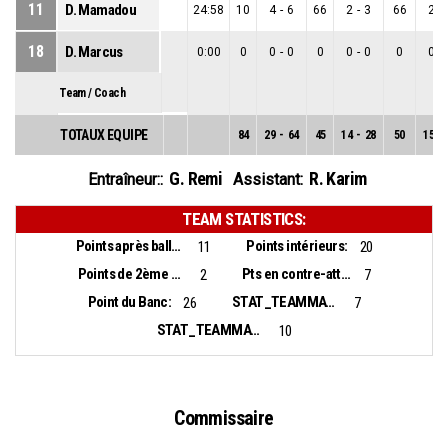
11
D. Mamadou
24:58
10
4
-
6
66
2
-
3
66
2
-
18
D. Marcus
0:00
0
0
-
0
0
0
-
0
0
0
-
Team / Coach
TOTAUX EQUIPE
84
29
-
64
45
14
-
28
50
15
-
G. Remi
R. Karim
Entraîneur::
Assistant:
TEAM STATISTICS:
Points après balles perdues:
Points intérieurs:
11
20
Points de 2ème chance:
Pts en contre-attaque:
2
7
Point du Banc:
STAT_TEAMMATCH_BASKETBALL_sBiggestLead_NAME:
26
7
STAT_TEAMMATCH_BASKETBALL_sBiggestScoringRun_NAME:
10
Commissaire