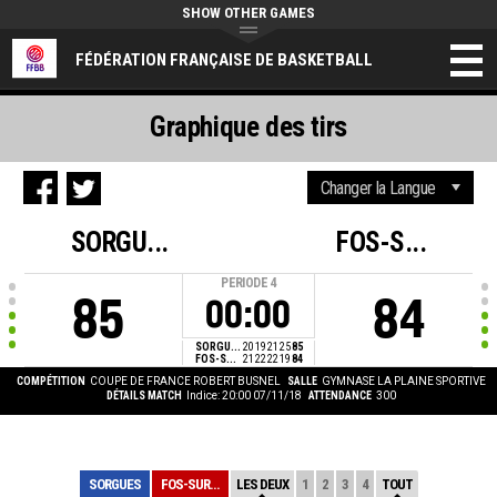
SHOW OTHER GAMES
FÉDÉRATION FRANÇAISE DE BASKETBALL
Graphique des tirs
SORGU...
FOS-S...
PERIODE
4
85
84
00:00
SORGU...
20
19
21
25
85
FOS-S...
21
22
22
19
84
COMPÉTITION
COUPE DE FRANCE ROBERT BUSNEL
SALLE
GYMNASE LA PLAINE SPORTIVE
DÉTAILS MATCH
Indice: 20:00 07/11/18
ATTENDANCE
300
SORGUES
FOS-SUR-MER
LES DEUX
1
2
3
4
TOUT