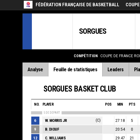
FÉDÉRATION FRANÇAISE DE BASKETBALL
COUPE
SORGUES
COMPÉTITION
COUPE DE FRANCE RO
Analyse
Feuille de statistiques
Leaders
Pla
SORGUES BASKET CLUB
NO.
PLAYER
POS
MIN
PTS
5 DE DEPART
6
W. MORRIS JR
(C)
27:18
5
9
B. DIOUF
20:54
0
12
C. WILLIAMS
29:47
21