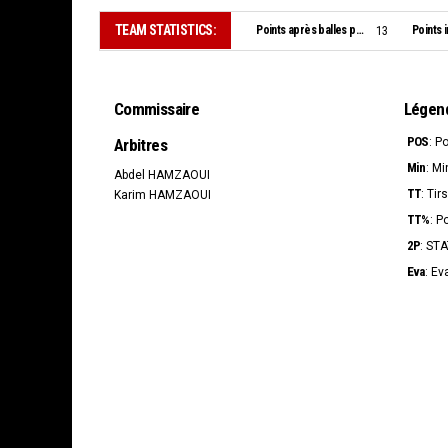
TEAM STATISTICS:
Points après balles perdues:
Points i
13
Commissaire
Légen
POS
Arbitres
: P
Min
: Mi
Abdel HAMZAOUI
TT
: Tir
Karim HAMZAOUI
TT%
: P
2P
: ST
Eva
: Ev