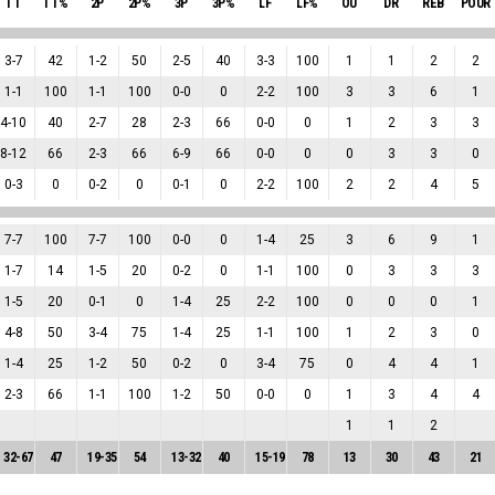
TT
TT%
2P
2P%
3P
3P%
LF
LF%
OU
DR
REB
POUR
3
-
7
42
1
-
2
50
2
-
5
40
3
-
3
100
1
1
2
2
1
-
1
100
1
-
1
100
0
-
0
0
2
-
2
100
3
3
6
1
4
-
10
40
2
-
7
28
2
-
3
66
0
-
0
0
1
2
3
3
8
-
12
66
2
-
3
66
6
-
9
66
0
-
0
0
0
3
3
0
0
-
3
0
0
-
2
0
0
-
1
0
2
-
2
100
2
2
4
5
7
-
7
100
7
-
7
100
0
-
0
0
1
-
4
25
3
6
9
1
1
-
7
14
1
-
5
20
0
-
2
0
1
-
1
100
0
3
3
3
1
-
5
20
0
-
1
0
1
-
4
25
2
-
2
100
0
0
0
1
4
-
8
50
3
-
4
75
1
-
4
25
1
-
1
100
1
2
3
0
1
-
4
25
1
-
2
50
0
-
2
0
3
-
4
75
0
4
4
1
2
-
3
66
1
-
1
100
1
-
2
50
0
-
0
0
1
3
4
4
1
1
2
32
-
67
47
19
-
35
54
13
-
32
40
15
-
19
78
13
30
43
21