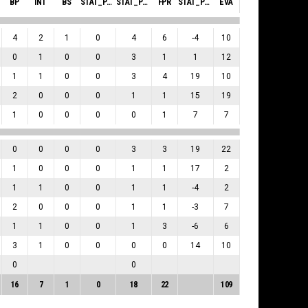
BP
INT
BS
STAT_PERSONMATCH_BASKETBALL_SBLOCKSRECEIVED_ABBREV
STAT_PERSONMATCH_BASKETBALL_SFOULSPERSONAL_ABBREV
FPR
STAT_PERSONMATCH_BASKETBALL_SPLUSMINUSPOINTS_ABBREV
EVA
4
2
1
0
4
6
-4
10
0
1
0
0
3
1
1
12
1
1
0
0
3
4
19
10
2
0
0
0
1
1
15
19
1
0
0
0
0
1
7
7
0
0
0
0
3
3
19
22
1
0
0
0
1
1
17
2
1
1
0
0
1
1
-4
2
2
0
0
0
1
1
-3
7
1
1
0
0
1
3
-6
6
3
1
0
0
0
0
14
10
0
0
16
7
1
0
18
22
109