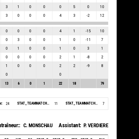
3
1
0
0
0
5
0
10
3
0
0
0
4
3
-2
12
0
0
0
0
4
1
-15
10
0
3
0
0
1
0
-11
7
0
1
0
0
1
0
3
1
0
0
0
0
2
1
-8
2
1
0
0
0
2
2
-9
8
0
0
13
6
0
1
22
18
79
c:
STAT_TEAMMATCH_BASKETBALL_sBiggestLead_NAME:
STAT_TEAMMATCH_BASKETBALL_sBiggestScoringRun_NAME:
24
11
7
traîneur::
Assistant:
C. MONSCHAU
P. VERDIERE