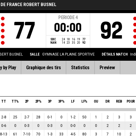
 DE FRANCE ROBERT BUSNEL
PERIODE
4
77
92
00:00
SBC
24
18
16
19
77
NAN
14
23
35
20
92
BERT BUSNEL
SALLE
GYMNASE LA PLAINE SPORTIVE
DÉTAILS MATCH
Ind
y by Play
Graphique des tirs
Statistics
Preview
TT
TT%
2P
2P%
3P
3P%
LF
LF%
OU
DR
REB
POUR
2
-
8
25
2
-
7
28
0
-
1
0
1
-
2
50
1
2
3
3
0
-
6
0
0
-
3
0
0
-
3
0
0
-
0
0
0
2
2
2
8
-
13
61
7
-
10
70
1
-
3
33
4
-
5
80
3
7
10
2