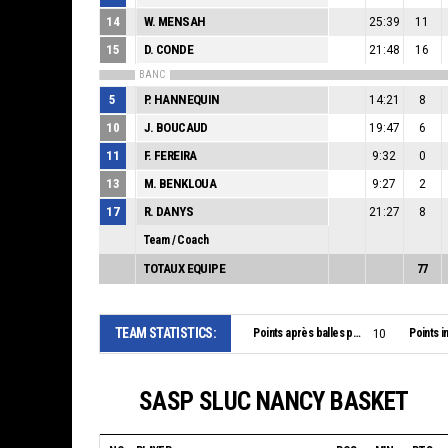
14
W. MENSAH
25:39
11
15
D. CONDE
21:48
16
BANC
5
P. HANNEQUIN
14:21
8
10
J. BOUCAUD
19:47
6
11
F. FEREIRA
9:32
0
13
M. BENKLOUA
9:27
2
17
R. DANYS
21:27
8
Team / Coach
TOTAUX EQUIPE
77
TEAM STATISTICS:
Points après balles perdues:
Points i
10
SASP SLUC NANCY BASKET