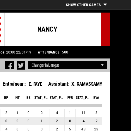
SHOW OTHER GAMES
NANCY
ice: 20:00 22/01/19
ATTENDANCE
500
Entraîneur::
Assistant:
E. FAYE
X. RAMASSAMY
BP
INT
BS
STAT_PERSONMATCH_BASKETBALL_SBLOCKSRECEIVED_ABBREV
STAT_PERSONMATCH_BASKETBALL_SFOULSPERSONAL_ABBREV
FPR
STAT_PERSONMATCH_BASKETBALL_SPLUSMINUSPOINTS_ABBREV
EVA
2
1
0
0
4
1
-11
3
0
0
0
1
2
0
-4
-2
4
0
0
0
2
5
-18
23