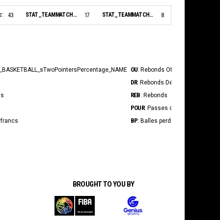
c:
STAT_TEAMMATCH_BASKETBALL_sBiggestLead_NAME:
STAT_TEAMMATCH_BASKETBALL_sBiggestScoringRun_NAME:
43
17
8
OU
INT
_BASKETBALL_sTwoPointersPercentage_NAME
: Rebonds Offensif
: In
DR
BS
: Rebonds Défensif
: Tir
REB
STAT_P
ts
: Rebonds
POUR
STAT_P
: Passes décisives
BP
Fpr
 francs
: Balles perdues
: S
BROUGHT TO YOU BY