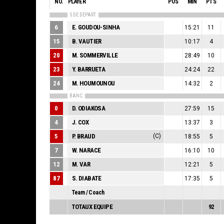
NO.
PLAYER
POS
MIN
PTS
5 DE DEPART
6
E. GOUDOU-SINHA
15:21
11
15
B. VAUTIER
10:17
4
20
M. SOMMERVILLE
28:49
10
23
Y. BARRUETA
24:24
22
24
M. HOUMOUNOU
14:32
2
BANC
0
D. ODIAKOSA
27:59
15
4
J. COX
13:37
3
5
P. BRAUD
(C)
18:55
5
7
W. NARACE
16:10
10
12
M. VAR
12:21
5
87
S. DIABATE
17:35
5
Team / Coach
TOTAUX EQUIPE
92