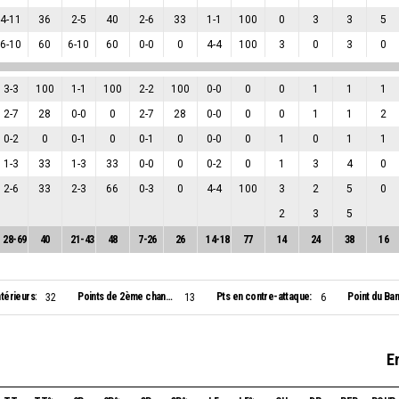
4
-
11
36
2
-
5
40
2
-
6
33
1
-
1
100
0
3
3
5
6
-
10
60
6
-
10
60
0
-
0
0
4
-
4
100
3
0
3
0
3
-
3
100
1
-
1
100
2
-
2
100
0
-
0
0
0
1
1
1
2
-
7
28
0
-
0
0
2
-
7
28
0
-
0
0
0
1
1
2
0
-
2
0
0
-
1
0
0
-
1
0
0
-
0
0
1
0
1
1
1
-
3
33
1
-
3
33
0
-
0
0
0
-
2
0
1
3
4
0
2
-
6
33
2
-
3
66
0
-
3
0
4
-
4
100
3
2
5
0
2
3
5
28
-
69
40
21
-
43
48
7
-
26
26
14
-
18
77
14
24
38
16
ntérieurs:
Points de 2ème chance:
Pts en contre-attaque:
Point du Ban
32
13
6
En