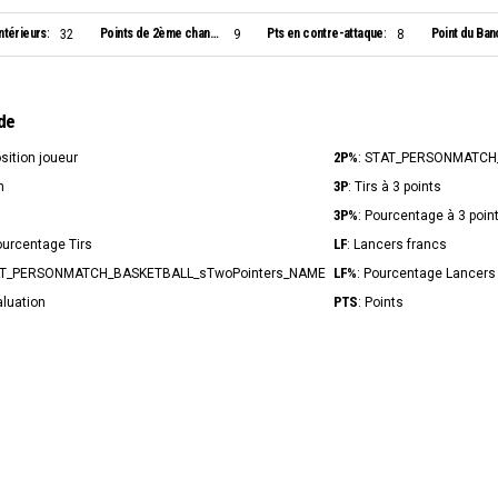
ntérieurs:
Points de 2ème chance:
Pts en contre-attaque:
Point du Ban
32
9
8
de
2P%
osition joueur
: STAT_PERSONMATCH
3P
n
: Tirs à 3 points
3P%
s
: Pourcentage à 3 poin
LF
ourcentage Tirs
: Lancers francs
LF%
AT_PERSONMATCH_BASKETBALL_sTwoPointers_NAME
: Pourcentage Lancers
PTS
aluation
: Points