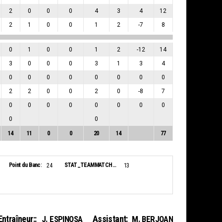
2
0
0
0
4
3
4
12
2
1
0
0
1
2
-7
8
0
1
0
0
1
2
-12
14
3
0
0
0
3
1
3
4
0
0
0
0
0
0
0
0
2
2
0
0
2
0
-8
7
0
0
0
0
0
0
0
0
0
0
14
11
0
0
20
14
77
Point du Banc:
STAT_TEAMMATCH_BASKETBALL_sBiggestLead_NAME:
24
13
Entraîneur::
Assistant:
J. ESPINOSA
M. BERJOAN