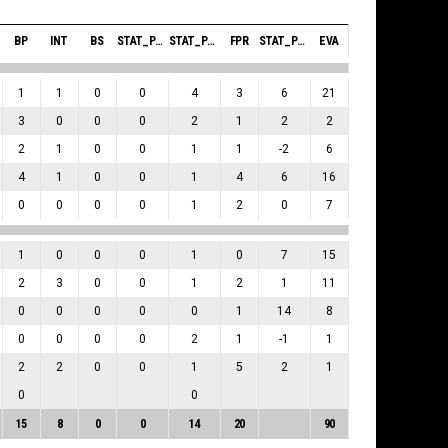
BP
INT
BS
STAT_PERSONMATCH_BASKETBALL_SBLOCKSRECEIVED_ABBREV
STAT_PERSONMATCH_BASKETBALL_SFOULSPERSONAL_ABBREV
FPR
STAT_PERSONMATCH_BASKETBALL_SPLUSMINUSPOINTS_ABBREV
EVA
1
1
0
0
4
3
6
21
3
0
0
0
2
1
2
2
2
1
0
0
1
1
-2
6
4
1
0
0
1
4
6
16
0
0
0
0
1
2
0
7
1
0
0
0
1
0
7
15
2
3
0
0
1
2
1
11
0
0
0
0
0
1
14
8
0
0
0
0
2
1
-1
1
2
2
0
0
1
5
2
1
0
0
15
8
0
0
14
20
90