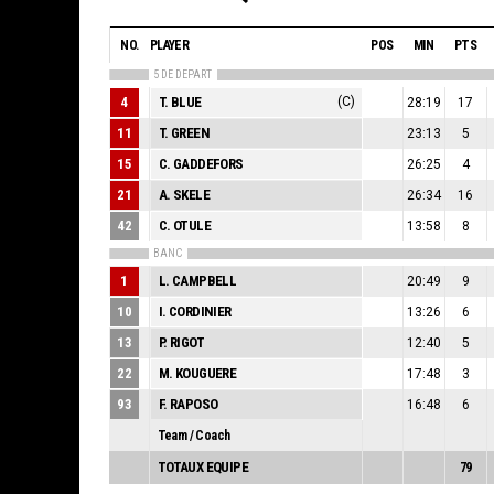
NO.
PLAYER
POS
MIN
PTS
5 DE DEPART
4
T. BLUE
(C)
28:19
17
11
T. GREEN
23:13
5
15
C. GADDEFORS
26:25
4
21
A. SKELE
26:34
16
42
C. OTULE
13:58
8
BANC
1
L. CAMPBELL
20:49
9
10
I. CORDINIER
13:26
6
13
P. RIGOT
12:40
5
22
M. KOUGUERE
17:48
3
93
F. RAPOSO
16:48
6
Team / Coach
TOTAUX EQUIPE
79