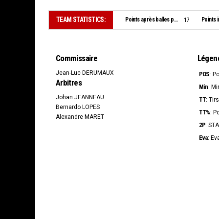
TEAM STATISTICS:
Points après balles perdues:
Points i
17
Commissaire
Légen
Jean-Luc DERUMAUX
POS
: P
Arbitres
Min
: Mi
Johan JEANNEAU
TT
: Tir
Bernardo LOPES
TT%
: P
Alexandre MARET
2P
: ST
Eva
: Ev