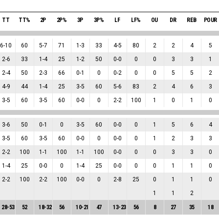
TT
TT%
2P
2P%
3P
3P%
LF
LF%
OU
DR
REB
POUR
6
-
10
60
5
-
7
71
1
-
3
33
4
-
5
80
2
2
4
5
2
-
6
33
1
-
4
25
1
-
2
50
0
-
0
0
0
3
3
1
2
-
4
50
2
-
3
66
0
-
1
0
0
-
2
0
0
5
5
2
4
-
9
44
1
-
4
25
3
-
5
60
5
-
6
83
2
4
6
3
3
-
5
60
3
-
5
60
0
-
0
0
2
-
2
100
1
0
1
0
3
-
6
50
0
-
1
0
3
-
5
60
0
-
0
0
1
5
6
4
3
-
5
60
3
-
5
60
0
-
0
0
0
-
0
0
1
2
3
3
2
-
2
100
1
-
1
100
1
-
1
100
0
-
0
0
0
3
3
0
1
-
4
25
0
-
0
0
1
-
4
25
0
-
0
0
0
1
1
0
2
-
2
100
2
-
2
100
0
-
0
0
2
-
8
25
0
1
1
0
1
1
2
28
-
53
52
18
-
32
56
10
-
21
47
13
-
23
56
8
27
35
18