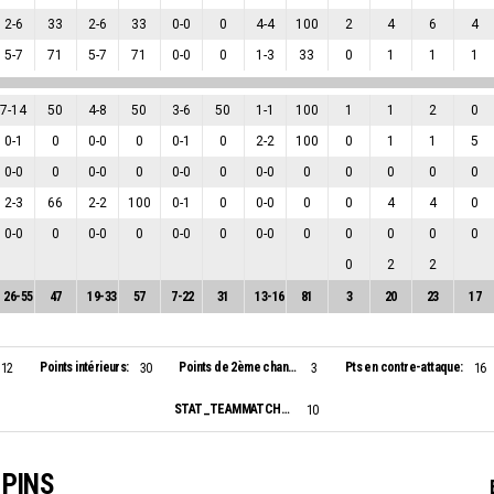
2
-
6
33
2
-
6
33
0
-
0
0
4
-
4
100
2
4
6
4
5
-
7
71
5
-
7
71
0
-
0
0
1
-
3
33
0
1
1
1
7
-
14
50
4
-
8
50
3
-
6
50
1
-
1
100
1
1
2
0
0
-
1
0
0
-
0
0
0
-
1
0
2
-
2
100
0
1
1
5
0
-
0
0
0
-
0
0
0
-
0
0
0
-
0
0
0
0
0
0
2
-
3
66
2
-
2
100
0
-
1
0
0
-
0
0
0
4
4
0
0
-
0
0
0
-
0
0
0
-
0
0
0
-
0
0
0
0
0
0
0
2
2
26
-
55
47
19
-
33
57
7
-
22
31
13
-
16
81
3
20
23
17
Points intérieurs:
Points de 2ème chance:
Pts en contre-attaque:
12
30
3
16
STAT_TEAMMATCH_BASKETBALL_sBiggestScoringRun_NAME:
10
 PINS