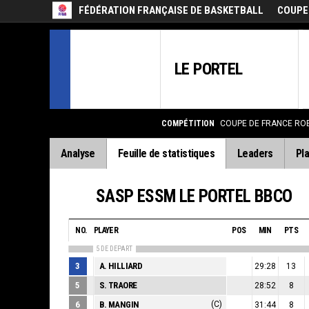
FÉDÉRATION FRANÇAISE DE BASKETBALL
COUPE
LE PORTEL
COMPÉTITION
COUPE DE FRANCE RO
Analyse
Feuille de statistiques
Leaders
Pla
SASP ESSM LE PORTEL BBCO
NO.
PLAYER
POS
MIN
PTS
5 DE DEPART
3
A. HILLIARD
29:28
13
5
S. TRAORE
28:52
8
6
B. MANGIN
(C)
31:44
8