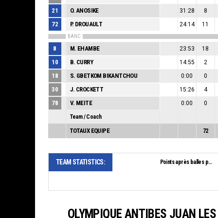
21
O. ANOSIKE
31:28
8
72
P. DROUAULT
24:14
11
BANC
8
M. EHAMBE
23:53
18
10
B. CURRY
14:55
2
18
S. GBETKOM BIKANTCHOU
0:00
0
30
J. CROCKETT
15:26
4
78
V. MEITE
0:00
0
Team / Coach
TOTAUX EQUIPE
72
TEAM STATISTICS:
Points après balles perdues:
OLYMPIQUE ANTIBES JUAN LES