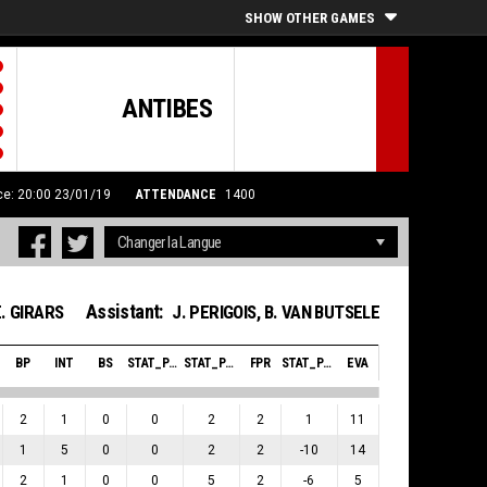
SHOW OTHER GAMES
ANTIBES
ce: 20:00 23/01/19
ATTENDANCE
1400
Assistant:
E. GIRARS
J. PERIGOIS
,
B. VAN BUTSELE
BP
INT
BS
STAT_PERSONMATCH_BASKETBALL_SBLOCKSRECEIVED_ABBREV
STAT_PERSONMATCH_BASKETBALL_SFOULSPERSONAL_ABBREV
FPR
STAT_PERSONMATCH_BASKETBALL_SPLUSMINUSPOINTS_ABBREV
EVA
2
1
0
0
2
2
1
11
1
5
0
0
2
2
-10
14
2
1
0
0
5
2
-6
5