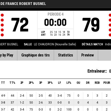
 DE FRANCE ROBERT BUSNEL
PERIODE
4
72
79
00:00
LEP
25
14
15
18
72
ANT
16
23
16
24
79
BERT BUSNEL
SALLE
LE CHAUDRON (Nouvelle Salle)
DÉTAILS MATCH
Indi
y by Play
Graphique des tirs
Statistics
Preview
Entraîneur::
TT
TT%
2P
2P%
3P
3P%
LF
LF%
OU
DR
REB
POUR
4
-
9
44
2
-
4
50
2
-
5
40
3
-
4
75
0
3
3
2
3
-
8
37
1
-
2
50
2
-
6
33
0
-
0
0
0
4
4
3
3
-
7
42
3
-
4
75
0
-
3
0
2
-
2
100
0
0
0
2