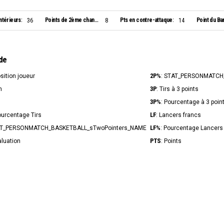
ntérieurs:
Points de 2ème chance:
Pts en contre-attaque:
Point du Ba
36
8
14
de
2P%
osition joueur
: STAT_PERSONMATCH
3P
n
: Tirs à 3 points
3P%
s
: Pourcentage à 3 poin
LF
ourcentage Tirs
: Lancers francs
LF%
AT_PERSONMATCH_BASKETBALL_sTwoPointers_NAME
: Pourcentage Lancers
PTS
aluation
: Points