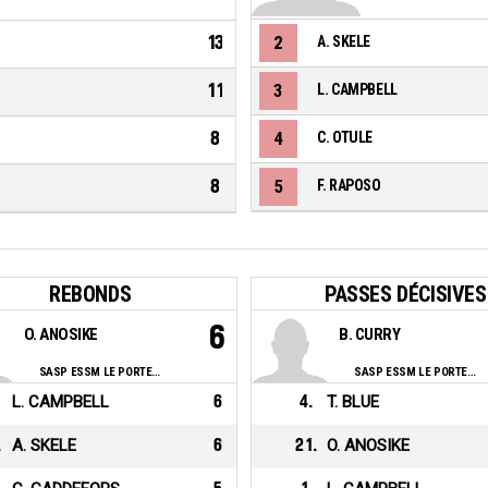
13
2
A. SKELE
11
3
L. CAMPBELL
8
4
C. OTULE
8
5
F. RAPOSO
REBONDS
PASSES DÉCISIVES
6
O. ANOSIKE
B. CURRY
SASP ESSM LE PORTEL BBCO
SASP ESSM LE PORTEL BBCO
L. CAMPBELL
6
4
.
T. BLUE
.
A. SKELE
6
21
.
O. ANOSIKE