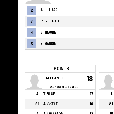
2
A. HILLIARD
3
P. DROUAULT
4
S. TRAORE
5
B. MANGIN
POINTS
18
M. EHAMBE
SASP ESSM LE PORTEL BBCO
4
.
T. BLUE
17
1
.
21
.
A. SKELE
16
21