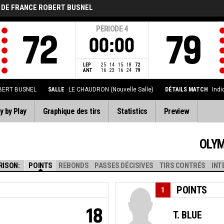
 DE FRANCE ROBERT BUSNEL
PERIODE
4
72
79
00:00
LEP
25
14
15
18
72
ANT
16
23
16
24
79
BERT BUSNEL
SALLE
LE CHAUDRON (Nouvelle Salle)
DÉTAILS MATCH
Indi
y by Play
Graphique des tirs
Statistics
Preview
OLYM
RISON:
POINTS
REBONDS
PASSES DÉCISIVES
TIRS CONTRÉS
INT
POINTS
1
18
T. BLUE