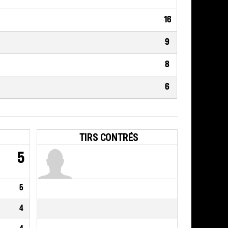
16
9
8
6
TIRS CONTRÉS
5
5
4