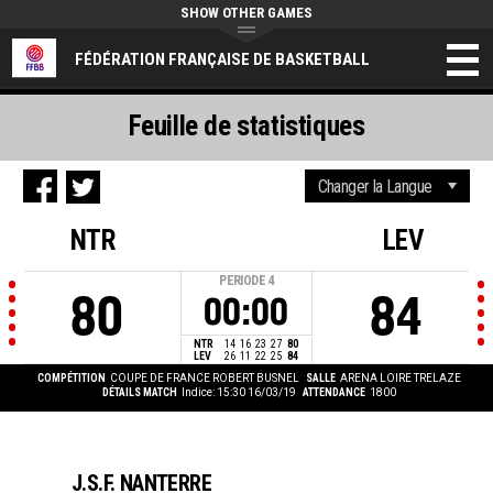
SHOW OTHER GAMES
FÉDÉRATION FRANÇAISE DE BASKETBALL
Feuille de statistiques
NTR
LEV
PERIODE
4
80
84
00:00
NTR
14
16
23
27
80
LEV
26
11
22
25
84
COMPÉTITION
COUPE DE FRANCE ROBERT BUSNEL
SALLE
ARENA LOIRE TRELAZE
DÉTAILS MATCH
Indice: 15:30 16/03/19
ATTENDANCE
1800
J.S.F. NANTERRE