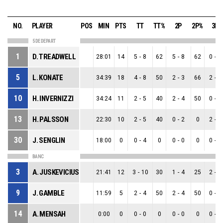
NO.
PLAYER
POS
MIN
PTS
TT
TT%
2P
2P%
3P
5 DE DEPART
1
D. TREADWELL
28:01
14
5
-
8
62
5
-
8
62
0
-
0
5
L. KONATE
34:39
18
4
-
8
50
2
-
3
66
2
-
5
10
H. INVERNIZZI
34:24
11
2
-
5
40
2
-
4
50
0
-
1
13
H. PALSSON
22:30
10
2
-
5
40
0
-
2
0
2
-
3
30
J. SENGLIN
18:00
0
0
-
4
0
0
-
0
0
0
-
4
BANC
3
A. JUSKEVICIUS
21:41
12
3
-
10
30
1
-
4
25
2
-
6
9
J. GAMBLE
11:59
5
2
-
4
50
2
-
4
50
0
-
0
14
A. MENSAH
0:00
0
0
-
0
0
0
-
0
0
0
-
0