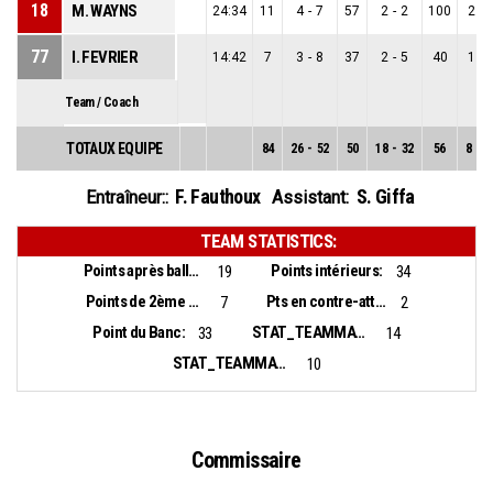
18
M. WAYNS
24:34
11
4
-
7
57
2
-
2
100
2
-
77
I. FEVRIER
14:42
7
3
-
8
37
2
-
5
40
1
-
Team / Coach
TOTAUX EQUIPE
84
26
-
52
50
18
-
32
56
8
-
2
F. Fauthoux
S. Giffa
Entraîneur::
Assistant:
TEAM STATISTICS:
Points après balles perdues:
Points intérieurs:
19
34
Points de 2ème chance:
Pts en contre-attaque:
7
2
Point du Banc:
STAT_TEAMMATCH_BASKETBALL_sBiggestLead_NAME:
33
14
STAT_TEAMMATCH_BASKETBALL_sBiggestScoringRun_NAME:
10
Commissaire