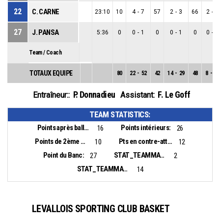
22
C. CARNE
23:10
10
4
-
7
57
2
-
3
66
2
-
4
27
J. PANSA
5:36
0
0
-
1
0
0
-
1
0
0
-
0
Team / Coach
TOTAUX EQUIPE
80
22
-
52
42
14
-
29
48
8
-
23
P. Donnadieu
F. Le Goff
Entraîneur::
Assistant:
TEAM STATISTICS:
Points après balles perdues:
Points intérieurs:
16
26
Points de 2ème chance:
Pts en contre-attaque:
10
12
Point du Banc:
STAT_TEAMMATCH_BASKETBALL_sBiggestLead_NAME:
27
2
STAT_TEAMMATCH_BASKETBALL_sBiggestScoringRun_NAME:
14
LEVALLOIS SPORTING CLUB BASKET