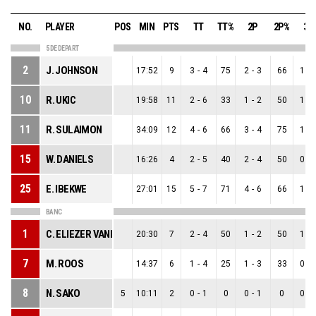
NO.
PLAYER
POS
MIN
PTS
TT
TT%
2P
2P%
3P
5 DE DEPART
2
J. JOHNSON
17:52
9
3
-
4
75
2
-
3
66
1
-
10
R. UKIC
19:58
11
2
-
6
33
1
-
2
50
1
-
11
R. SULAIMON
34:09
12
4
-
6
66
3
-
4
75
1
-
15
W. DANIELS
16:26
4
2
-
5
40
2
-
4
50
0
-
25
E. IBEKWE
27:01
15
5
-
7
71
4
-
6
66
1
-
BANC
1
C. ELIEZER VANEROT
20:30
7
2
-
4
50
1
-
2
50
1
-
7
M. ROOS
14:37
6
1
-
4
25
1
-
3
33
0
-
8
N. SAKO
5
10:11
2
0
-
1
0
0
-
1
0
0
-