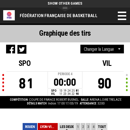
SHOW OTHER GAMES
FÉDÉRATION FRANÇAISE DE BASKETBALL
Graphique des tirs
SPO
VIL
PERIODE
4
81
90
00:00
SPO
13
19
24
25
81
VIL
11
23
34
22
90
COMPÉTITION
COUPE DE FRANCE ROBERT BUSNEL
SALLE
ARENA LOIRE TRELAZE
DÉTAILS MATCH
Indice: 17:00 17/03/19
ATTENDANCE
3200
ROUEN
LYON-VILLEURBAN...
LES DEUX
1
2
3
4
TOUT