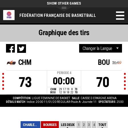
SHOW OTHER GAMES
FÉDÉRATION FRANÇAISE DE BASKETBALL
Graphique des tirs
CHM
BOU
PERIODE
4
73
70
00:00
CHM
29
17
19
8
73
BOU
12
18
18
22
70
COMPÉTITION
LIGUE FEMININE DE BASKET
SALLE
CAISSE D EPARGNE ARENA
DÉTAILS MATCH
Indice: 20:00 11/01/20
REGULAR-Poule A- Journée 11
SPECTATEURS
2500
CHARLEVILLE MEZ...
BOURGES
LES DEUX
1
2
3
4
TOUT