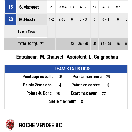
13
S. Macquet
5
18:54
13
4
-
7
57
4
-
7
57
0
-
20
M. Hatchi
1-2
9:03
0
0
-
3
0
0
-
1
0
0
-
Team / Coach
TOTAUX EQUIPE
82
26
-
60
43
18
-
39
46
8
-
2
M. Chauvet
L. Guignochau
Entraîneur::
Assistant:
TEAM STATISTICS:
Points après balles perdues:
Points intérieurs:
28
28
Points 2ème chance:
Points en contre-attaque:
4
8
Points du Banc:
Ecart maximum:
20
22
Série maximum:
8
ROCHE VENDEE BC