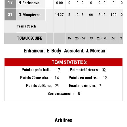
17
N. Farkasova
0:00
0
0
-
0
0
0
-
0
0
0
-
31
O. Monpierre
14:27
5
2
-
3
66
2
-
2
100
0
-
Team / Coach
TOTAUX EQUIPE
65
25
-
58
43
23
-
41
56
2
-
1
E. Body
J. Moreau
Entraîneur::
Assistant:
TEAM STATISTICS:
Points après balles perdues:
Points intérieurs:
17
32
Points 2ème chance:
Points en contre-attaque:
14
12
Points du Banc:
Ecart maximum:
28
2
Série maximum:
8
Arbitres