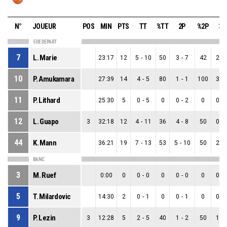
N°
JOUEUR
POS
MIN
PTS
TT
%TT
2P
%2P
3P
5 DE DEPART
7
L. Marie
23:17
12
5
-
10
50
3
-
7
42
2
-
10
P. Amukamara
27:39
14
4
-
5
80
1
-
1
100
3
-
11
P. Lithard
25:30
5
0
-
5
0
0
-
2
0
0
-
12
L. Guapo
3
32:18
12
4
-
11
36
4
-
8
50
0
-
44
K. Mann
36:21
19
7
-
13
53
5
-
10
50
2
-
BANC
3
M. Ruef
0:00
0
0
-
0
0
0
-
0
0
0
-
5
T. Milardovic
14:30
2
0
-
1
0
0
-
1
0
0
-
9
P. Lezin
3
12:28
5
2
-
5
40
1
-
2
50
1
-