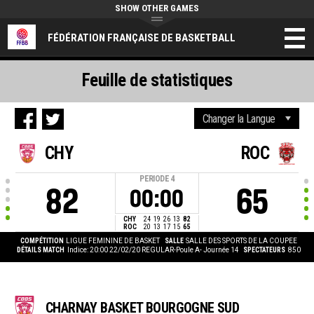
SHOW OTHER GAMES
FÉDÉRATION FRANÇAISE DE BASKETBALL
Feuille de statistiques
CHY
ROC
PERIODE
4
82
65
00:00
CHY
24
19
26
13
82
ROC
20
13
17
15
65
COMPÉTITION
LIGUE FEMININE DE BASKET
SALLE
SALLE DES SPORTS DE LA COUPEE
DÉTAILS MATCH
Indice: 20:00 22/02/20
REGULAR-Poule A- Journée 14
SPECTATEURS
850
CHARNAY BASKET BOURGOGNE SUD