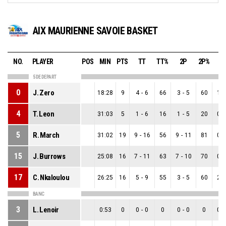
AIX MAURIENNE SAVOIE BASKET
NO.
PLAYER
POS
MIN
PTS
TT
TT%
2P
2P%
3
5 DE DEPART
0
J. Zero
18:28
9
4
-
6
66
3
-
5
60
1
-
4
T. Leon
31:03
5
1
-
6
16
1
-
5
20
0
-
5
R. March
31:02
19
9
-
16
56
9
-
11
81
0
-
15
J. Burrows
25:08
16
7
-
11
63
7
-
10
70
0
-
17
C. Nkaloulou
26:25
16
5
-
9
55
3
-
5
60
2
-
BANC
3
L. Lenoir
0:53
0
0
-
0
0
0
-
0
0
0
-