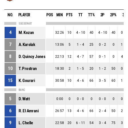
NO.
PLAYER
POS
MIN
PTS
TT
TT%
2P
2P%
3P
5 DE DEPART
4
M. Kozan
32:26
10
4
-
10
40
4
-
10
40
0
-
0
7
A. Karolak
13:06
5
1
-
4
25
0
-
2
0
1
-
2
8
D. Quincy Jones
22:13
12
4
-
7
57
0
-
1
0
4
-
6
10
T. Prostran
18:30
2
1
-
5
20
1
-
2
50
0
-
3
15
K. Gourari
30:58
10
4
-
6
66
3
-
5
60
1
-
1
BANC
5
D. Watt
0:00
0
0
-
0
0
0
-
0
0
0
-
0
6
R. El Amrani
26:57
13
4
-
6
66
2
-
4
50
2
-
2
9
L. Chelle
22:58
20
6
-
11
54
3
-
4
75
3
-
7