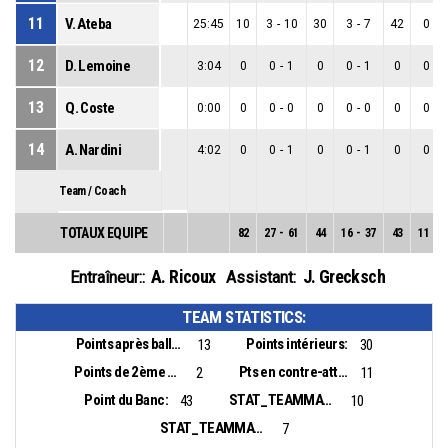
11
V. Ateba
25:45
10
3
-
10
30
3
-
7
42
0
-
3
12
D. Lemoine
3:04
0
0
-
1
0
0
-
1
0
0
-
0
13
Q. Coste
0:00
0
0
-
0
0
0
-
0
0
0
-
0
14
A. Nardini
4:02
0
0
-
1
0
0
-
1
0
0
-
0
Team / Coach
TOTAUX EQUIPE
82
27
-
61
44
16
-
37
43
11
-
2
A. Ricoux
J. Grecksch
Entraîneur::
Assistant:
TEAM STATISTICS:
Points après balles perdues:
Points intérieurs:
13
30
Points de 2ème chance:
Pts en contre-attaque:
2
11
Point du Banc:
STAT_TEAMMATCH_BASKETBALL_sBiggestLead_NAME:
43
10
STAT_TEAMMATCH_BASKETBALL_sBiggestScoringRun_NAME:
7