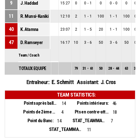
9
J. Haddad
15:27
0
0
-
1
0
0
-
0
0
0
-
11
R. Munsi-Kaniki
12:10
2
1
-
1
100
1
-
1
100
0
-
40
K. Atamna
23:07
2
1
-
5
20
1
-
1
100
0
-
47
D. Ramseyer
16:17
10
3
-
6
50
3
-
6
50
0
-
Team / Coach
TOTAUX EQUIPE
79
31
-
61
50
28
-
44
63
3
-
E. Schmitt
J. Cros
Entraîneur::
Assistant:
TEAM STATISTICS:
Points après balles perdues:
Points intérieurs:
14
46
Points de 2ème chance:
Pts en contre-attaque:
4
18
Point du Banc:
STAT_TEAMMATCH_BASKETBALL_sBiggestLead_NAME:
14
7
STAT_TEAMMATCH_BASKETBALL_sBiggestScoringRun_NAME:
11