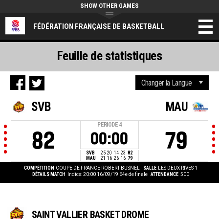
SHOW OTHER GAMES
FÉDÉRATION FRANÇAISE DE BASKETBALL
Feuille de statistiques
SVB
MAU
PERIODE
4
82
79
00:00
SVB
25
20
14
23
82
MAU
21
16
26
16
79
COMPÉTITION
COUPE DE FRANCE ROBERT BUSNEL
SALLE
LES DEUX RIVES 1
DÉTAILS MATCH
Indice: 20:00 16/09/19
64e de finale
ATTENDANCE
500
SAINT VALLIER BASKET DROME