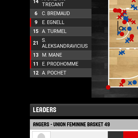
14
TRECANT
6
C. BREMAUD
9
E. EGNELL
15
A. TURMEL
S.
21
ALEKSANDRAVICIUS
13
M. MANE
11
E. PRODHOMME
12
A. POCHET
LEADERS
ANGERS - UNION FEMININE BASKET 49