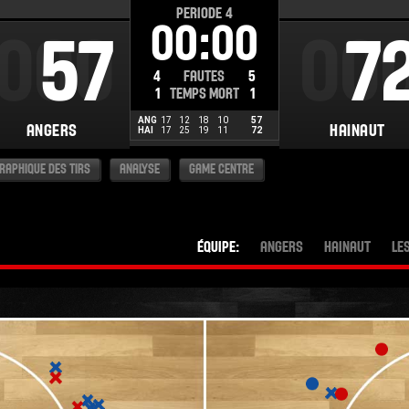
PERIODE
4
00:00
000
57
00
7
4
FAUTES
5
1
TEMPS MORT
1
ANG
17
12
18
10
57
ANGERS
HAINAUT
HAI
17
25
19
11
72
RAPHIQUE DES TIRS
ANALYSE
GAME CENTRE
ÉQUIPE:
ANGERS
HAINAUT
LE