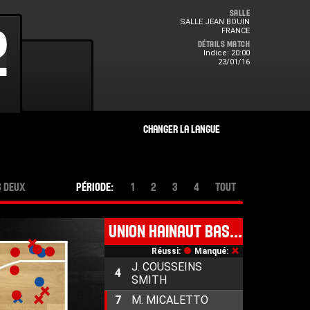
Salle
SALLE JEAN BOUIN
0
2
FRANCE
Détails Match
Indice: 20:00
23/01/16
S DEUX
PÉRIODE:
1
2
3
4
TOUT
UNION HAINAUT BASKET SAINT AMAND
Réussi:
Manqué:
J. COUSSEINS
4
SMITH
7
M. MICALETTO