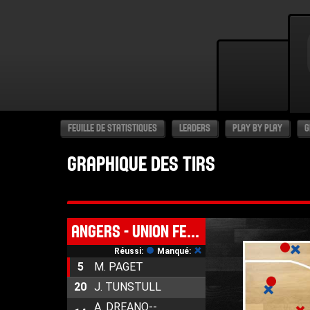
FEUILLE DE STATISTIQUES
LEADERS
PLAY BY PLAY
G
GRAPHIQUE DES TIRS
ANGERS - UNION FEMININE BASKET 49
Réussi:
Manqué:
5
M. PAGET
20
J. TUNSTULL
A. DREANO--