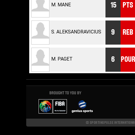
15
PTS
M. MANE
9
REB
S. ALEKSANDRAVICIUS
6
POU
M. PAGET
© SPORTINGPULSE INTERNATIONAL