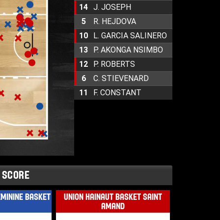
14
J. JOSEPH
5
R. HEJDOVA
10
L. GARCIA SALINERO
13
P. AKONGA NSIMBO
12
P. ROBERTS
6
C. STIEVENARD
11
F. CONSTANT
 SCORE
EMININE BASKET
UNION HAINAUT BASKET SAINT
AMAND