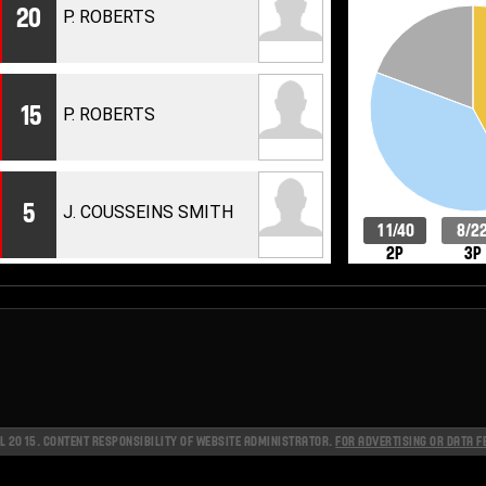
20
P. ROBERTS
15
P. ROBERTS
R
5
J. COUSSEINS SMITH
11/40
8/2
2P
3P
 2015. CONTENT RESPONSIBILITY OF WEBSITE ADMINISTRATOR.
FOR ADVERTISING OR DATA F