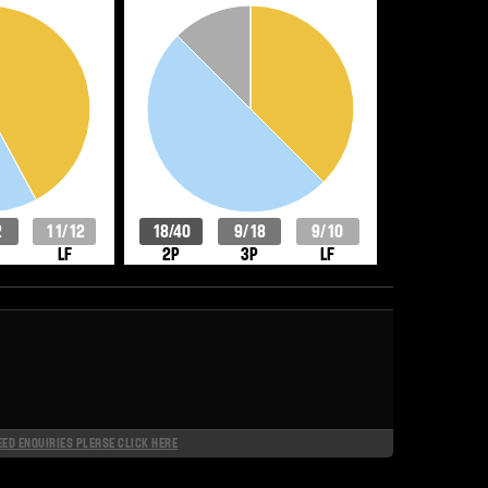
2
11/12
18/40
9/18
9/10
LF
2P
3P
LF
EED ENQUIRIES PLEASE CLICK HERE