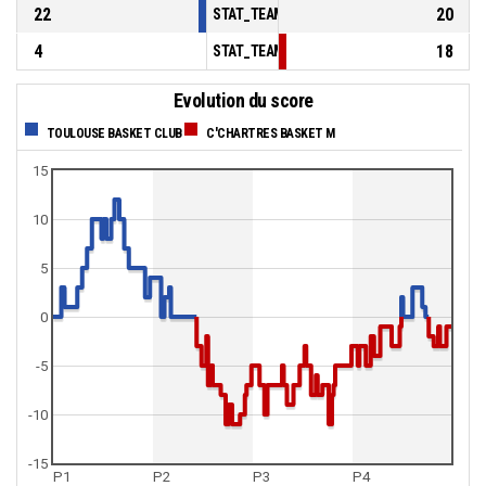
22
20
STAT_TEAMMATCH_BASKETBALL_sBenchPoi
4
18
STAT_TEAMMATCH_BASKETBALL_sPointsFas
Evolution du score
TOULOUSE BASKET CLUB
C'CHARTRES BASKET M
15
10
5
0
-5
-10
-15
P1
P2
P3
P4