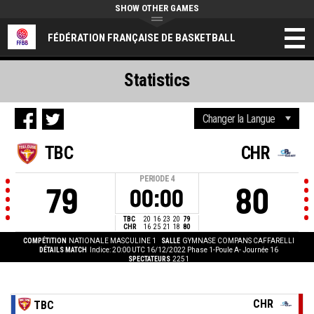
SHOW OTHER GAMES
FÉDÉRATION FRANÇAISE DE BASKETBALL
Statistics
TBC
CHR
PERIODE
4
79
80
00:00
TBC
20
16
23
20
79
CHR
16
25
21
18
80
COMPÉTITION
NATIONALE MASCULINE 1
SALLE
GYMNASE COMPANS CAFFARELLI
DÉTAILS MATCH
Indice: 20:00 UTC 16/12/2022
Phase 1-Poule A- Journée 16
SPECTATEURS
2251
CHR
TBC