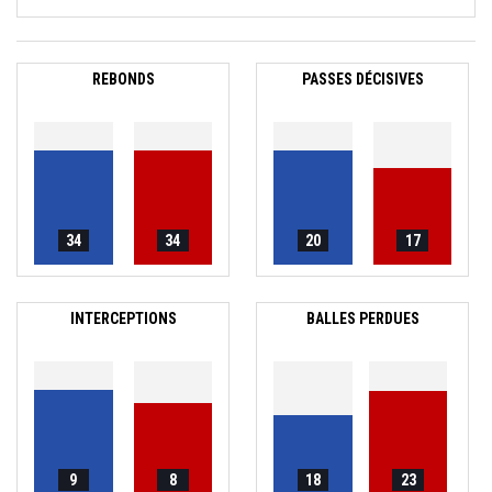
REBONDS
PASSES DÉCISIVES
34
34
20
17
INTERCEPTIONS
BALLES PERDUES
9
8
18
23