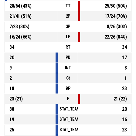
28
/
64
(
43
%)
25
/
50
(
50
%)
TT
21
/
41
(
51
%)
17
/
24
(
70
%)
2P
7
/
23
(
30
%)
8
/
26
(
30
%)
3P
16
/
24
(
66
%)
22
/
26
(
84
%)
LF
34
34
RT
20
17
PD
9
8
INT
2
1
Ct
18
23
BP
23
(
21
)
21
(
22
)
F
38
20
STAT_TEAMMATCH_BASKETBALL_sPointsInT
19
16
STAT_TEAMMATCH_BASKETBALL_sPointsSe
25
23
STAT_TEAMMATCH_BASKETBALL_sPointsFr