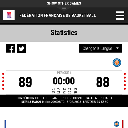
SHOW OTHER GAMES
FÉDÉRATION FRANÇAISE DE BASKETBALL
Statistics
PERIODE
4
89
88
00:00
27
27
14
21
89
19
21
22
26
88
COMPÉTITION
COUPE DE FRANCE ROBERT BUSNEL
SALLE
ASTROBALLE
DÉTAILS MATCH
Indice: 20:00 UTC 15/02/2023
SPECTATEURS
5560