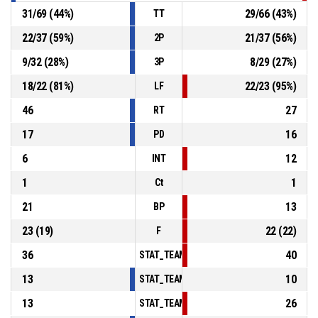
31
/
69
(
44
%)
29
/
66
(
43
%)
TT
22
/
37
(
59
%)
21
/
37
(
56
%)
2P
9
/
32
(
28
%)
8
/
29
(
27
%)
3P
18
/
22
(
81
%)
22
/
23
(
95
%)
LF
46
27
RT
17
16
PD
6
12
INT
1
1
Ct
21
13
BP
23
(
19
)
22
(
22
)
F
36
40
STAT_TEAMMATCH_BASKETBALL_sPointsInT
13
10
STAT_TEAMMATCH_BASKETBALL_sPointsSe
13
26
STAT_TEAMMATCH_BASKETBALL_sPointsFr