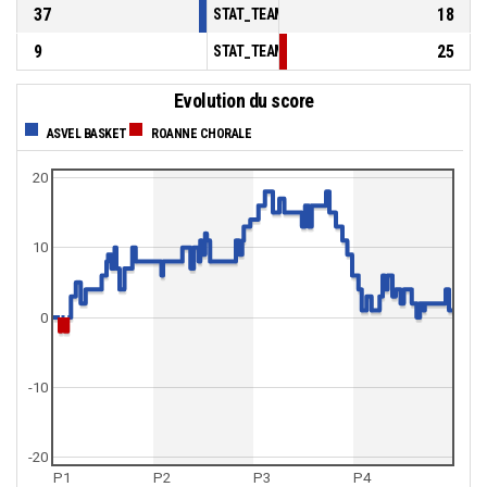
37
18
STAT_TEAMMATCH_BASKETBALL_sBenchPoi
9
25
STAT_TEAMMATCH_BASKETBALL_sPointsFas
Evolution du score
ASVEL BASKET
ROANNE CHORALE
20
10
0
-10
-20
P1
P2
P3
P4