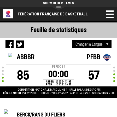
SHOW OTHER GAMES
FÉDÉRATION FRANÇAISE DE BASKETBALL
Feuille de statistiques
ABBBR
PFBB
PERIODE
4
85
57
00:00
ABBBR
25
23
24
13
85
PFBB
13
17
11
16
57
COMPÉTITION
NATIONALE MASCULINE 1
SALLE
PALAIS DES SPORTS
DÉTAILS MATCH
Indice: 20:00 UTC 03/05/2024
Phase 2-Poule C- Journée 8
SPECTATEURS
2000
BERCK/RANG DU FLIERS