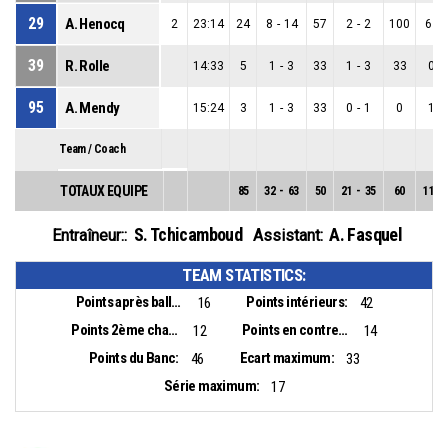
29
A. Henocq
2
23:14
24
8
-
14
57
2
-
2
100
6
-
39
R. Rolle
14:33
5
1
-
3
33
1
-
3
33
0
-
95
A. Mendy
15:24
3
1
-
3
33
0
-
1
0
1
-
Team / Coach
TOTAUX EQUIPE
85
32
-
63
50
21
-
35
60
11
-
S. Tchicamboud
A. Fasquel
Entraîneur::
Assistant:
TEAM STATISTICS:
Points après balles perdues:
Points intérieurs:
16
42
Points 2ème chance:
Points en contre-attaque:
12
14
Points du Banc:
Ecart maximum:
46
33
Série maximum:
17