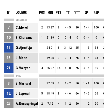
N°
JOUEUR
POS
MIN
PTS
TT
%TT
2P
%2P
3P
5 DE DEPART
7
C. Morel
2
13:27
8
4
-
5
80
4
-
4
100
0
-
10
E. Kherzane
1
21:19
0
0
-
4
0
0
-
4
0
0
-
13
O. Ajenifuja
24:01
8
3
-
12
25
1
-
3
33
2
-
15
L. Meite
19:25
9
3
-
4
75
3
-
4
75
0
-
21
G. Valayer
4
25:27
14
6
-
8
75
4
-
5
80
2
-
BANC
8
E. Mariscal
17:09
2
1
-
2
50
1
-
1
100
0
-
12
L. Laporal
5
18:49
8
4
-
6
66
4
-
6
66
0
-
23
A. Desespringalle
2
7:12
4
1
-
2
50
1
-
2
50
0
-