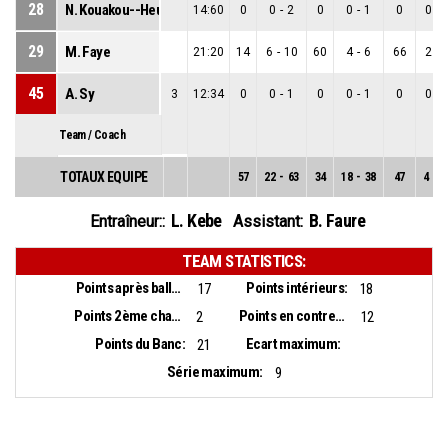
28
N. Kouakou--Heugue
14:60
0
0
-
2
0
0
-
1
0
0
-
29
M. Faye
21:20
14
6
-
10
60
4
-
6
66
2
-
45
A. Sy
3
12:34
0
0
-
1
0
0
-
1
0
0
-
Team / Coach
TOTAUX EQUIPE
57
22
-
63
34
18
-
38
47
4
-
2
L. Kebe
B. Faure
Entraîneur::
Assistant:
TEAM STATISTICS:
Points après balles perdues:
Points intérieurs:
17
18
Points 2ème chance:
Points en contre-attaque:
2
12
Points du Banc:
Ecart maximum:
21
Série maximum:
9