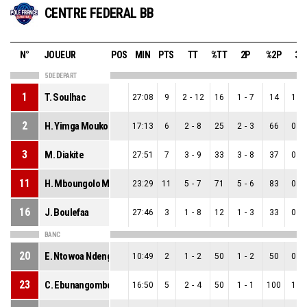
CENTRE FEDERAL BB
N°
JOUEUR
POS
MIN
PTS
TT
%TT
2P
%2P
3P
5 DE DEPART
1
T. Soulhac
27:08
9
2
-
12
16
1
-
7
14
1
-
2
H. Yimga Moukouri
17:13
6
2
-
8
25
2
-
3
66
0
-
3
M. Diakite
27:51
7
3
-
9
33
3
-
8
37
0
-
11
H. Mboungolo Mounanga
23:29
11
5
-
7
71
5
-
6
83
0
-
16
J. Boulefaa
27:46
3
1
-
8
12
1
-
3
33
0
-
BANC
20
E. Ntowoa Ndenga
10:49
2
1
-
2
50
1
-
2
50
0
-
23
C. Ebunangombe
16:50
5
2
-
4
50
1
-
1
100
1
-