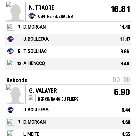
N. TRAORE
16.81
CENTRE FEDERAL BB
7
D. MORGAN
14.46
J. BOULEFAA
11.47
5
T. SOULHAC
9.96
13
A. HENOCQ
9.46
RO
RD
Rebonds
G. VALAYER
5.90
BERCK/RANG DU FLIERS
J. BOULEFAA
5.44
7
D. MORGAN
4.68
L. MEITE
4.55