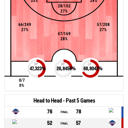
33%
24%
28/102
27%
66/249
57/208
27%
27%
47/169
28%
2P
3P
LF
47,323
%
26,8456
%
68,8042
%
0/7
0%
Head to Head - Past 5 Games
76
78
FINAL
52
57
FINAL