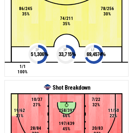
86/245
78/256
35%
30%
74/211
35%
2P
3P
LF
51,306
%
33,715
%
69,4574
%
1/1
100%
Shot Breakdown
10/37
7/22
27%
32%
19/62
258/391
11/50
31%
66%
22%
197/439
28/84
20/83
45%