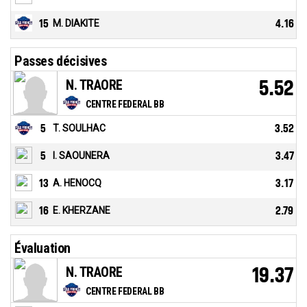
15
M. DIAKITE
4.16
Passes décisives
N. TRAORE
5.52
CENTRE FEDERAL BB
5
T. SOULHAC
3.52
5
I. SAOUNERA
3.47
13
A. HENOCQ
3.17
16
E. KHERZANE
2.79
Évaluation
N. TRAORE
19.37
CENTRE FEDERAL BB