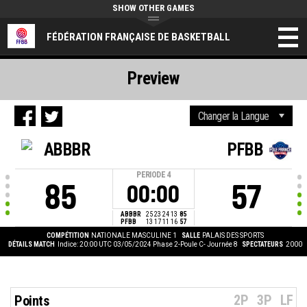
SHOW OTHER GAMES
FÉDÉRATION FRANÇAISE DE BASKETBALL
Preview
ABBBR
PFBB
PERIODE
4
85
57
00:00
ABBBR
25
23
24
13
85
PFBB
13
17
11
16
57
COMPÉTITION
NATIONALE MASCULINE 1
SALLE
PALAIS DES SPORTS
DÉTAILS MATCH
Indice: 20:00 UTC 03/05/2024
Phase 2-Poule C- Journée 8
SPECTATEURS
2000
2P
3P
LF
Points