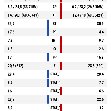
8,2 / 24,5 (33,715%)
6,2 / 23,2 (26,8456%)
3P
14 / 20,1 (69,4574%)
12,4 / 18 (68,8042%)
LF
35,9
30,9
RT
17,6
14,4
PD
7,9
9,7
INT
1,8
2,6
Ct
17
16,9
BP
20,8 (612)
23,3 (590)
F
29,4
28,4
STAT_TEAMMATCH_BASKETBALL_sPointsIn
8,9
7,7
STAT_TEAMMATCH_BASKETBALL_sPointsS
16
16,6
STAT_TEAMMATCH_BASKETBALL_sPointsF
28,7
22,6
STAT_TEAMMATCH_BASKETBALL_sBenchPo
8,2
12
STAT_TEAMMATCH_BASKETBALL_sPointsFa