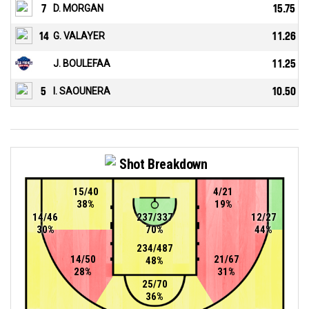
7
D. MORGAN
15.75
14
G. VALAYER
11.26
J. BOULEFAA
11.25
5
I. SAOUNERA
10.50
Shot Breakdown
15/40
4/21
38%
19%
14/46
237/337
12/27
30%
70%
44%
234/487
14/50
21/67
48%
28%
31%
25/70
36%