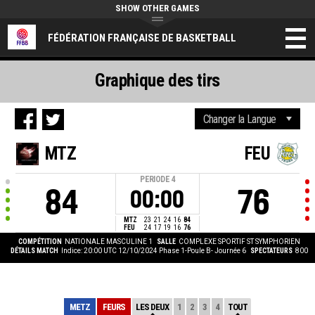
SHOW OTHER GAMES
FÉDÉRATION FRANÇAISE DE BASKETBALL
Graphique des tirs
MTZ
FEU
PERIODE
4
84
76
00:00
MTZ
23
21
24
16
84
FEU
24
17
19
16
76
COMPÉTITION
NATIONALE MASCULINE 1
SALLE
COMPLEXE SPORTIF ST SYMPHORIEN
DÉTAILS MATCH
Indice: 20:00 UTC 12/10/2024
Phase 1-Poule B- Journée 6
SPECTATEURS
800
METZ
FEURS
LES DEUX
1
2
3
4
TOUT