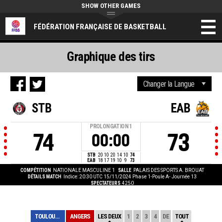
SHOW OTHER GAMES
FÉDÉRATION FRANÇAISE DE BASKETBALL
Graphique des tirs
STB
EAB
PROLONGATION
1
74
73
00:00
STB
20
10
20
14
10
74
EAB
18
17
19
10
9
73
COMPÉTITION
NATIONALE MASCULINE 1
SALLE
PALAIS DES SPORTS A. BROUAT
DÉTAILS MATCH
Indice: 20:30 UTC 15/11/2024
Phase 1-Poule A- Journée 13
SPECTATEURS
4250
TOULOUSE
ANGERS
LES DEUX
1
2
3
4
DE
TOUT