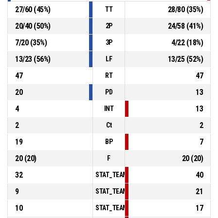
27
/
60
(
45
%)
28
/
80
(
35
%)
TT
20
/
40
(
50
%)
24
/
58
(
41
%)
2P
7
/
20
(
35
%)
4
/
22
(
18
%)
3P
13
/
23
(
56
%)
13
/
25
(
52
%)
LF
47
47
RT
20
13
PD
4
13
INT
2
2
Ct
19
7
BP
20
(
20
)
20
(
20
)
F
32
40
STAT_TEAMMATCH_BASKETBALL_sPointsInT
9
21
STAT_TEAMMATCH_BASKETBALL_sPointsSe
10
17
STAT_TEAMMATCH_BASKETBALL_sPointsFr