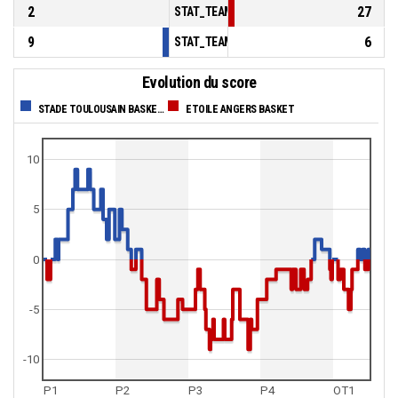
2
27
STAT_TEAMMATCH_BASKETBALL_sBenchPoi
9
6
STAT_TEAMMATCH_BASKETBALL_sPointsFas
Evolution du score
STADE TOULOUSAIN BASKETBALL
ETOILE ANGERS BASKET
10
5
0
-5
-10
P1
P2
P3
P4
OT1