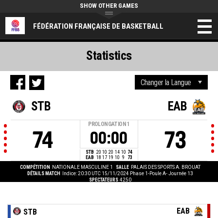
SHOW OTHER GAMES
FÉDÉRATION FRANÇAISE DE BASKETBALL
Statistics
STB
EAB
PROLONGATION
1
74
73
00:00
STB
20
10
20
14
10
74
EAB
18
17
19
10
9
73
COMPÉTITION
NATIONALE MASCULINE 1
SALLE
PALAIS DES SPORTS A. BROUAT
DÉTAILS MATCH
Indice: 20:30 UTC 15/11/2024
Phase 1-Poule A- Journée 13
SPECTATEURS
4250
EAB
STB