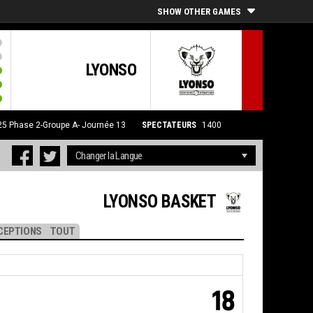
SHOW OTHER GAMES
LYONSO
25
Phase 2-Groupe A- Journée 13
SPECTATEURS
1400
LYONSO BASKET
CEPTIONS
TOUT
18