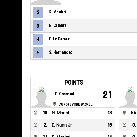
2
S. Mouhri
3
N. Calabre
4
E. Le Carour
5
S. Hernandez
POINTS
21
D. Gassaud
AURORE VITRE BASKET BRETAGNE
10
.
N. Manet
18
55
2
.
D. Nunn Jr
16
0
.