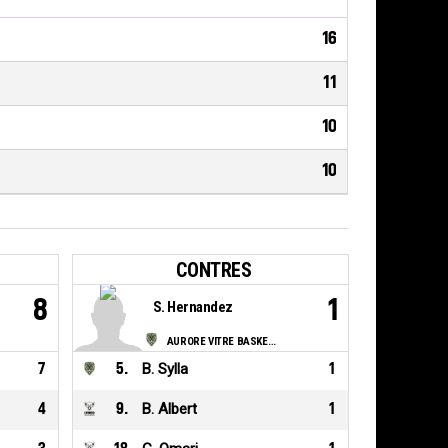
16
11
10
10
CONTRES
8
1
S. Hernandez
AURORE VITRE BASKET BRETAGNE
7
5
.
B. Sylla
1
4
9
.
B. Albert
1