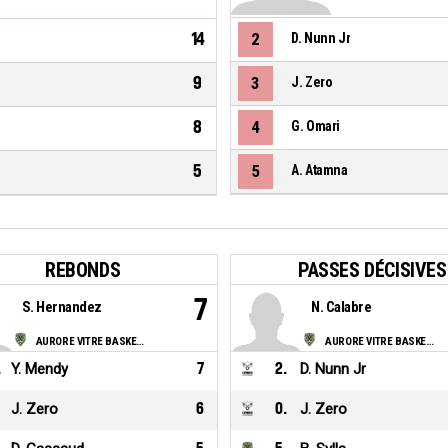
14
2
D. Nunn Jr
9
3
J. Zero
8
4
G. Omari
5
5
A. Atamna
REBONDS
PASSES DÉCISIVES
7
S. Hernandez
N. Calabre
AURORE VITRE BASKET BRETAGNE
AURORE VITRE BASKET BRETAGNE
.
Y. Mendy
7
2
.
D. Nunn Jr
J. Zero
6
0
.
J. Zero