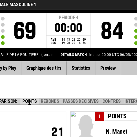
NALE MASCULINE 1
PERIODE
4
69
84
00:00
AVB
14
13
22
20
69
LSO
19
20
29
16
84
ALLE DE LA POULTIERE - (terrain
DÉTAILS MATCH
Indice: 20:00 UTC 06/05/20
y by Play
Graphique des tirs
Statistics
Preview
PARISON:
POINTS
REBONDS
PASSES DÉCISIVES
CONTRES
INTER
POINTS
1
21
N. Manet