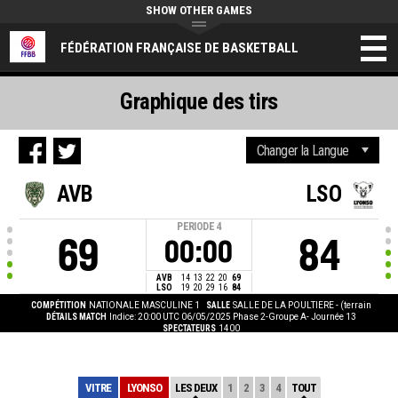
SHOW OTHER GAMES
FÉDÉRATION FRANÇAISE DE BASKETBALL
Graphique des tirs
AVB
LSO
PERIODE
4
69
84
00:00
AVB
14
13
22
20
69
LSO
19
20
29
16
84
COMPÉTITION
NATIONALE MASCULINE 1
SALLE
SALLE DE LA POULTIERE - (terrain
DÉTAILS MATCH
Indice: 20:00 UTC 06/05/2025
Phase 2-Groupe A- Journée 13
SPECTATEURS
1400
VITRE
LYONSO
LES DEUX
1
2
3
4
TOUT