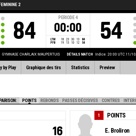
FEMININE 2
PERIODE
4
84
54
00:00
LTM
18
23
30
13
84
PFB
19
13
10
12
54
E
GYMNASE CHARLAIX MAUPERTUIS
DÉTAILS MATCH
Indice: 20:00 UTC 11/1
y by Play
Graphique des tirs
Statistics
Preview
PARISON:
POINTS
REBONDS
PASSES DÉCISIVES
CONTRES
INTER
POINTS
1
16
E. Broliron