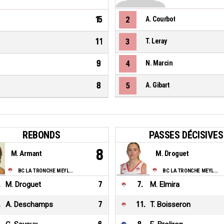
15
2
A. Courbot
11
3
T. Leray
9
4
N. Marcin
8
5
A. Gibart
REBONDS
PASSES DÉCISIVES
8
M. Armant
M. Droguet
BC LA TRONCHE MEYLAN
BC LA TRONCHE MEYLAN
.
M. Droguet
7
7
.
M. Elmira
.
A. Deschamps
7
11
.
T. Boisseron