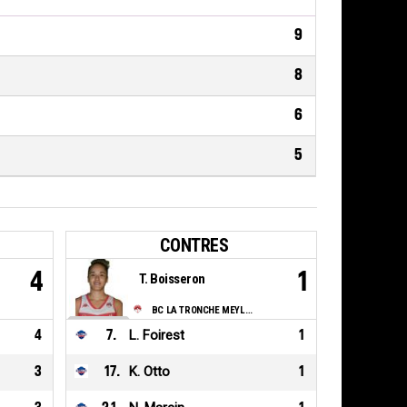
9
8
6
5
CONTRES
4
1
T. Boisseron
BC LA TRONCHE MEYLAN
4
7
.
L. Foirest
1
3
17
.
K. Otto
1