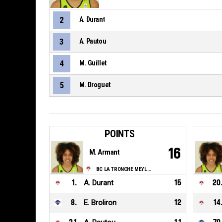
2
A. Durant
3
A. Pautou
4
M. Guillet
5
M. Droguet
POINTS
16
M. Armant
BC LA TRONCHE MEYLAN
1
.
A. Durant
15
20
8
.
E. Broliron
12
14