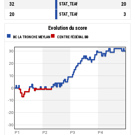
32
20
STAT_TEAMMATCH_BASKETBALL_sBenchPoi
20
3
STAT_TEAMMATCH_BASKETBALL_sPointsFas
Evolution du score
BC LA TRONCHE MEYLAN
CENTRE FÉDÉRAL BB
30
20
10
0
-10
-20
-30
P1
P2
P3
P4