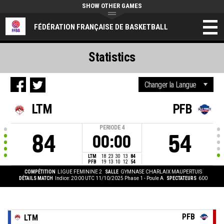
SHOW OTHER GAMES
FÉDÉRATION FRANÇAISE DE BASKETBALL
Statistics
LTM
PFB
PERIODE
4
84
54
00:00
LTM
18
23
30
13
84
PFB
19
13
10
12
54
COMPÉTITION
LIGUE FEMININE 2
SALLE
GYMNASE CHARLAIX MAUPERTUIS
DÉTAILS MATCH
Indice: 20:00 UTC 11/10/2025
Phase 1 - Poule A
SPECTATEURS
600
PFB
LTM