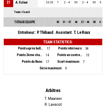
21
A. Sclear
23:20
7
2
-
4
50
2
-
4
50
0
-
0
Team / Coach
TOTAUX EQUIPE
82
31
-
67
46
27
-
46
58
4
-
21
P. Thibaud
T. Le Roux
Entraîneur::
Assistant:
TEAM STATISTICS:
Points après balles perdues:
Points intérieurs:
17
54
Points 2ème chance:
Points en contre-attaque:
14
13
Points du Banc:
Ecart maximum:
17
7
Série maximum:
9
Arbitres
T. Maarawi
R. Lavecot