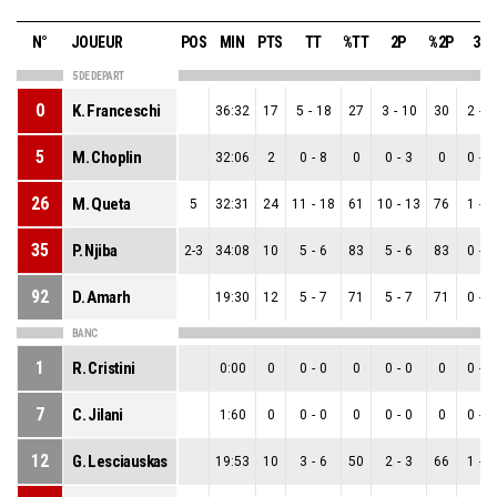
N°
JOUEUR
POS
MIN
PTS
TT
%TT
2P
%2P
3P
5 DE DEPART
0
K. Franceschi
36:32
17
5
-
18
27
3
-
10
30
2
-
8
5
M. Choplin
32:06
2
0
-
8
0
0
-
3
0
0
-
5
26
M. Queta
5
32:31
24
11
-
18
61
10
-
13
76
1
-
5
35
P. Njiba
2-3
34:08
10
5
-
6
83
5
-
6
83
0
-
0
92
D. Amarh
19:30
12
5
-
7
71
5
-
7
71
0
-
0
BANC
1
R. Cristini
0:00
0
0
-
0
0
0
-
0
0
0
-
0
7
C. Jilani
1:60
0
0
-
0
0
0
-
0
0
0
-
0
12
G. Lesciauskas
19:53
10
3
-
6
50
2
-
3
66
1
-
3