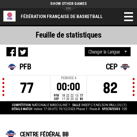
SHOW OTHER GAMES
FÉDÉRATION FRANÇAISE DE BASKETBALL
Feuille de statistiques
PFB
CEP
PERIODE
4
77
82
00:00
PFB
18
22
22
15
77
CEP
17
20
23
22
82
COMPÉTITION
NATIONALE MASCULINE 1
SALLE
INSEP C.S NELSON PAILLOU (1)
DÉTAILS MATCH
Indice: 17:00 UTC 19/12/2025
Phase 1 - Poule A
SPECTATEURS
100
CENTRE FÉDÉRAL BB