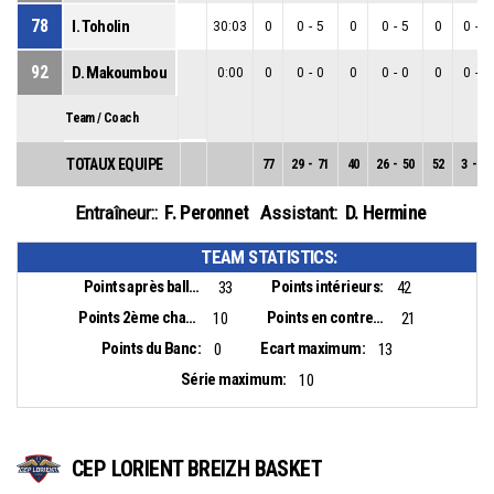
78
I. Toholin
30:03
0
0
-
5
0
0
-
5
0
0
-
0
92
D. Makoumbou
0:00
0
0
-
0
0
0
-
0
0
0
-
0
Team / Coach
TOTAUX EQUIPE
77
29
-
71
40
26
-
50
52
3
-
21
F. Peronnet
D. Hermine
Entraîneur::
Assistant:
TEAM STATISTICS:
Points après balles perdues:
Points intérieurs:
33
42
Points 2ème chance:
Points en contre-attaque:
10
21
Points du Banc:
Ecart maximum:
0
13
Série maximum:
10
CEP LORIENT BREIZH BASKET