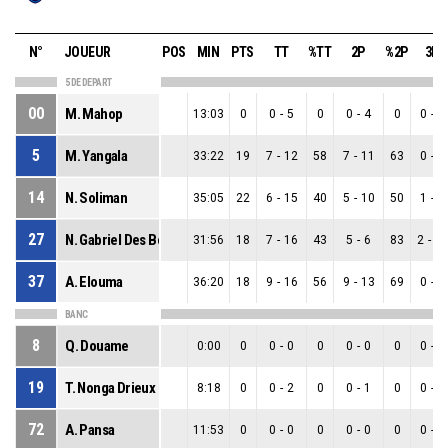
N°
JOUEUR
POS
MIN
PTS
TT
%TT
2P
%2P
3P
5 DE DEPART
00
M. Mahop
13:03
0
0
-
5
0
0
-
4
0
0
-
1
5
M. Yangala
33:22
19
7
-
12
58
7
-
11
63
0
-
1
14
N. Soliman
35:05
22
6
-
15
40
5
-
10
50
1
-
5
27
N. Gabriel Des Bordes
31:56
18
7
-
16
43
5
-
6
83
2
-
1
37
A. Elouma
36:20
18
9
-
16
56
9
-
13
69
0
-
3
BANC
8
Q. Douame
0:00
0
0
-
0
0
0
-
0
0
0
-
0
19
T. Nonga Drieux
8:18
0
0
-
2
0
0
-
1
0
0
-
1
72
A. Pansa
11:53
0
0
-
0
0
0
-
0
0
0
-
0