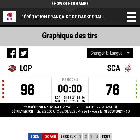
SHOW OTHER GAMES
FÉDÉRATION FRANÇAISE DE BASKETBALL
Graphique des tirs
LOP
SCA
PERIODE
4
96
76
00:00
LOP
28
31
21
16
96
SCA
17
16
28
15
76
COMPÉTITION
NATIONALE MASCULINE 1
SALLE
Léo LAGRANGE
DÉTAILS MATCH
Indice: 20:00 UTC 23/01/2026
Phase 1 - Poule B
SPECTATEURS
450
LOON
SCABB
LES DEUX
1
2
3
4
TOUT