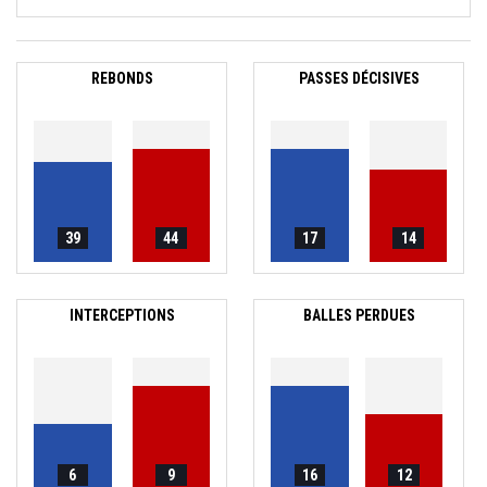
REBONDS
PASSES DÉCISIVES
39
44
17
14
INTERCEPTIONS
BALLES PERDUES
6
9
16
12