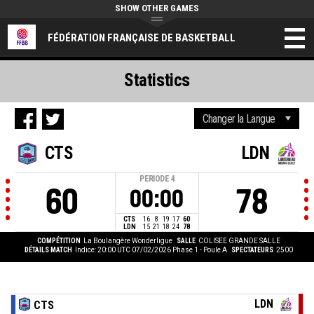
SHOW OTHER GAMES
FÉDÉRATION FRANÇAISE DE BASKETBALL
Statistics
CTS
LDN
PERIODE
4
60
78
00:00
CTS
16
8
19
17
60
LDN
15
21
18
24
78
COMPÉTITION
La Boulangère Wonderligue
SALLE
COLISEE GRANDE SALLE
DÉTAILS MATCH
Indice: 20:00 UTC 07/02/2026
Phase 1 - Poule A
SPECTATEURS
2500
LDN
CTS