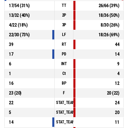
17
/
54
(
31
%)
26
/
66
(
39
%)
TT
13
/
32
(
40
%)
18
/
36
(
50
%)
2P
4
/
22
(
18
%)
8
/
30
(
26
%)
3P
22
/
30
(
73
%)
18
/
26
(
69
%)
LF
39
44
RT
17
14
PD
6
9
INT
1
4
Ct
16
12
BP
23
(
20
)
20
(
22
)
F
22
24
STAT_TEAMMATCH_BASKETBALL_sPointsInT
5
20
STAT_TEAMMATCH_BASKETBALL_sPointsSe
14
11
STAT_TEAMMATCH_BASKETBALL_sPointsFr