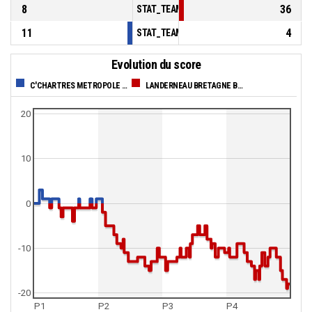
8
36
STAT_TEAMMATCH_BASKETBALL_sBenchPoi
11
4
STAT_TEAMMATCH_BASKETBALL_sPointsFas
Evolution du score
C'CHARTRES METROPOLE BASKET FEMININ
LANDERNEAU BRETAGNE BASKET HN
20
10
0
-10
-20
P1
P2
P3
P4