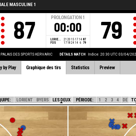
NALE MASCULINE 1
PROLONGATION
1
87
79
00:00
LORIE...
21
20
15
17
14
87
FOS
17
18
24
14
6
79
PALAIS DES SPORTS KERVARIC
DÉTAILS MATCH
Indice: 20:30 UTC 03/04/20
y by Play
Graphique des tirs
Statistics
Preview
QUIPE:
LORIENT
BYERS
LES DEUX
PÉRIODE:
1
2
3
4
DE
T