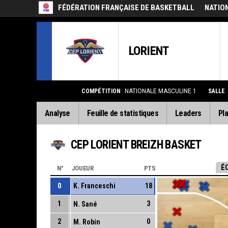
FÉDÉRATION FRANÇAISE DE BASKETBALL
NATIO
LORIENT
COMPÉTITION
NATIONALE MASCULINE 1
SALLE
Analyse
Feuille de statistiques
Leaders
Pla
CEP LORIENT BREIZH BASKET
É
N°
JOUEUR
PTS
0
K. Franceschi
18
1
3
N. Sané
2
0
M. Robin