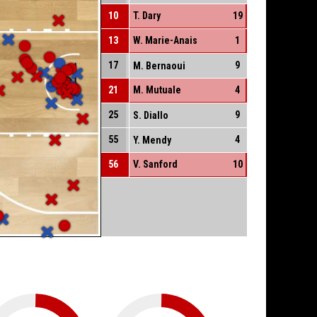
10
T. Dary
19
13
W. Marie-Anais
1
17
9
M. Bernaoui
21
M. Mutuale
4
25
9
S. Diallo
55
4
Y. Mendy
56
V. Sanford
10