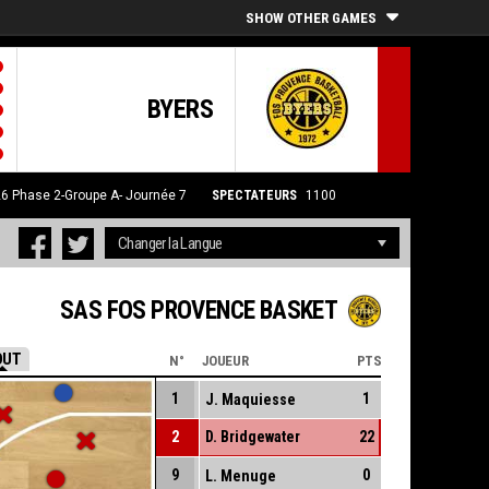
SHOW OTHER GAMES
BYERS
26
Phase 2-Groupe A- Journée 7
SPECTATEURS
1100
SAS FOS PROVENCE BASKET
OUT
N°
JOUEUR
PTS
1
1
J. Maquiesse
2
D. Bridgewater
22
9
0
L. Menuge