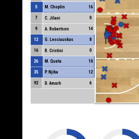
5
M. Choplin
16
7
0
C. Jilani
9
14
A. Robertson
12
G. Lesciauskas
8
16
0
R. Cristini
26
M. Queta
10
35
P. Njiba
12
92
6
D. Amarh