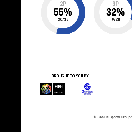
2P
3P
55
%
32
%
20
/
36
9
/
28
BROUGHT TO YOU BY
© Genius Sports Group