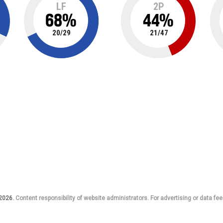
LF
2P
68
%
44
%
20
/
29
21
/
47
 2026.
Content responsibility of website administrators. For advertising or data fee