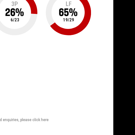
3P
LF
26
%
65
%
6
/
23
19
/
29
d enquiries, please click here