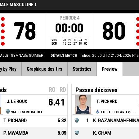
NALE MASCULINE 1
PERIODE
4
78
80
00:00
VDS
20
26
8
24
78
ECM
15
20
27
18
80
SALLE
GYMNASE GUIMIER
DÉTAILS MATCH
Indice: 20:00 UTC 21/04/2026
Pha
y by Play
Graphique des tirs
Statistics
Preview
RO
RD
nds
Passes décisives
6.41
J. LE ROUX
T. PICHARD
VAL DE SEINE BASKET
ETOILE DE CHARLEVILLE MEZIERES
T. PICHARD
5.32
1
K. RAZANAMAHENIN
P. MWAMBA
5.09
K. CHAM