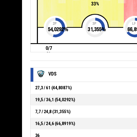
33%
2P
3P
LF
54,0292
%
31,355
%
66,8
0/7
0%
VDS
27,3 / 61 (44,8087%)
19,5 / 36,1 (54,0292%)
7,7 / 24,8 (31,355%)
16,5 / 24,6 (66,8919%)
36