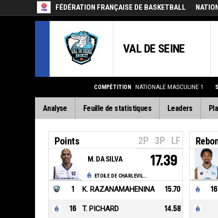
FÉDÉRATION FRANÇAISE DE BASKETBALL
NATIO
VAL DE SEINE
COMPÉTITION
NATIONALE MASCULINE 1
Analyse
Feuille de statistiques
Leaders
Pla
2P
3P
LF
Points
Rebo
17.39
M. DA SILVA
ETOILE DE CHARLEVILLE MEZIERES
1
K. RAZANAMAHENINA
15.70
16
16
T. PICHARD
14.58