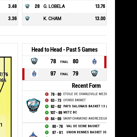
3.48
28
G. LOBELA
13.76
3.36
K. CHAM
13.00
Head to Head - Past 5 Games
78
80
FINAL
97
79
7/76
FINAL
36%
Recent Form
78 - 80
ETOILE DE CHARLEVILLE MEZIERES
63 - 73
LYONSO BASKET
82 - 62
PAYS SALONAIS BASKET 13 (PSB 13)
107 - 89
METZ BC
64 - 69
SAINT-CHAMOND ANDREZIEUX BOUTHEON BASKET -
71
80 - 78
VAL DE SEINE BASKET
97 - 91
UNION RENNES BASKET 35