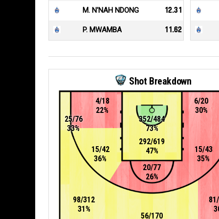
M. N'NAH NDONG
12.31
P. MWAMBA
11.62
Shot Breakdown
4/18
6/20
22%
30%
25/76
352/484
33%
73%
292/619
15/42
15/43
47%
36%
35%
20/77
26%
98/312
81
31%
3
56/170