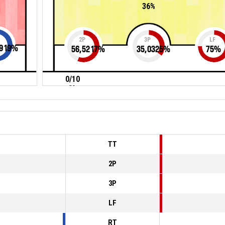
36%
2P
3P
LF
919
%
56,5217
%
35,0325
%
75
%
0/10
0%
TT
2P
3P
LF
RT