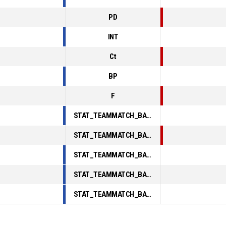
PD
INT
Ct
BP
F
STAT_TEAMMATCH_BASKETBALL_sPointsInThePaint_ABBREV
STAT_TEAMMATCH_BASKETBALL_sPointsSecondChance_ABBREV
STAT_TEAMMATCH_BASKETBALL_sPointsFromTurnovers_ABBREV
STAT_TEAMMATCH_BASKETBALL_sBenchPoints_ABBREV
STAT_TEAMMATCH_BASKETBALL_sPointsFastBreak_ABBREV