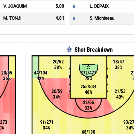
V. JOAQUIM
5.00
L. DEPAIX
M. TONJI
4.81
S. Michineau
Shot Breakdown
20/52
18/47
38%
38%
20/55
44/104
372/477
2
36%
42%
78%
255/534
20/59
21/53
48%
34%
40%
22/66
33%
/273
91/271
93/2
0%
34%
34%
68/190