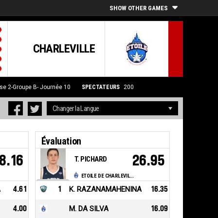
SHOW OTHER GAMES
CHARLEVILLE
se 2-Groupe B- Journée 10
SPECTATEURS
200
Évaluation
8.16
26.95
T. PICHARD
ETOILE DE CHARLEVILLE MEZIERES
A
4.61
1
K. RAZANAMAHENINA
16.35
4.00
M. DA SILVA
16.09