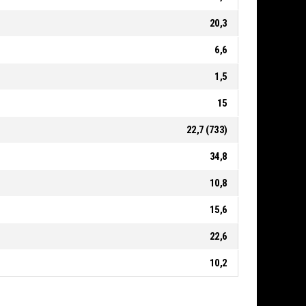
20,3
6,6
1,5
15
22,7 (733)
34,8
10,8
15,6
22,6
10,2