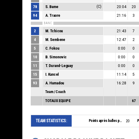
78
S. Bame
(C)
20:04
20
94
A. Traore
21:16
3
BANC
2
M. Tchicou
21:43
7
4
M. Sembene
12:47
2
5
C. Fokou
0:00
0
10
B. Simonovic
0:00
0
11
T. Durand-Leguay
0:00
0
15
I. Kancel
11:14
5
93
A. Hamadou
16:28
9
Team / Coach
TOTAUX EQUIPE
67
TEAM STATISTICS:
Points après balles perdues:
P
20