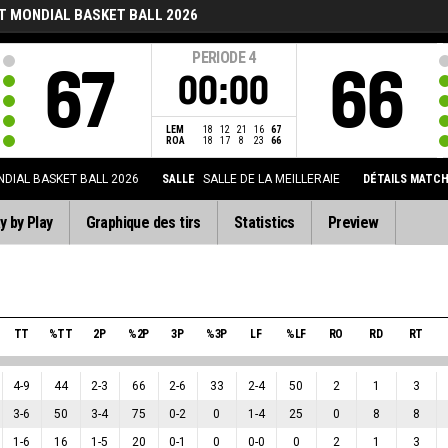
T MONDIAL BASKET BALL 2026
PERIODE
4
67
66
00:00
LEM
18
12
21
16
67
ROA
18
17
8
23
66
DIAL BASKET BALL 2026
SALLE
SALLE DE LA MEILLERAIE
DÉTAILS MATC
y by Play
Graphique des tirs
Statistics
Preview
TT
%TT
2P
%2P
3P
%3P
LF
%LF
RO
RD
RT
4
-
9
44
2
-
3
66
2
-
6
33
2
-
4
50
2
1
3
3
-
6
50
3
-
4
75
0
-
2
0
1
-
4
25
0
8
8
1
-
6
16
1
-
5
20
0
-
1
0
0
-
0
0
2
1
3