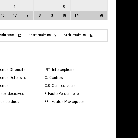
1
0
16
17
9
3
3
18
14
78
s du Banc:
Ecart maximum:
Série maximum:
12
5
12
INT
bonds Offensifs
: Interceptions
Ct
bonds Défensifs
: Contres
CtS
bonds
: Contres subis
F
sses décisives
: Faute Personnelle
FPr
lles perdues
: Fautes Provoquées