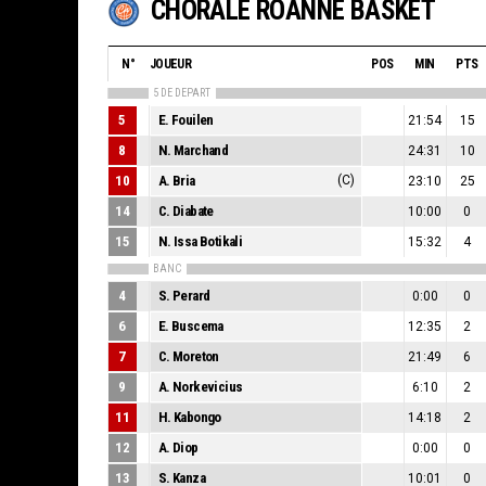
CHORALE ROANNE BASKET
N°
JOUEUR
POS
MIN
PTS
5 DE DEPART
5
E. Fouilen
21:54
15
8
N. Marchand
24:31
10
10
A. Bria
(C)
23:10
25
14
C. Diabate
10:00
0
15
N. Issa Botikali
15:32
4
BANC
4
S. Perard
0:00
0
6
E. Buscema
12:35
2
7
C. Moreton
21:49
6
9
A. Norkevicius
6:10
2
11
H. Kabongo
14:18
2
12
A. Diop
0:00
0
13
S. Kanza
10:01
0