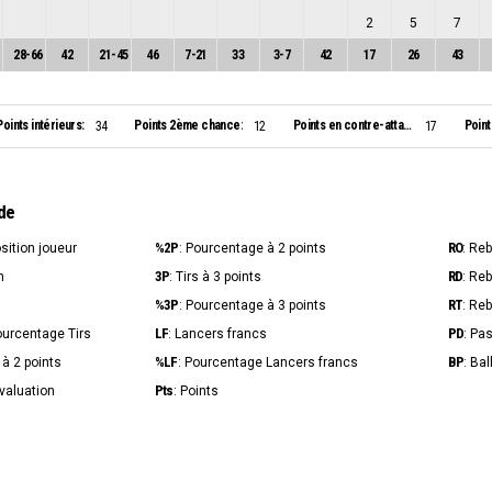
2
5
7
28
-
66
42
21
-
45
46
7
-
21
33
3
-
7
42
17
26
43
Points intérieurs:
Points 2ème chance:
Points en contre-attaque:
Point
34
12
17
de
%2P
RO
osition joueur
: Pourcentage à 2 points
: Re
3P
RD
n
: Tirs à 3 points
: Re
%3P
RT
s
: Pourcentage à 3 points
: Re
LF
PD
ourcentage Tirs
: Lancers francs
: Pa
%LF
BP
s à 2 points
: Pourcentage Lancers francs
: Ba
Pts
Évaluation
: Points