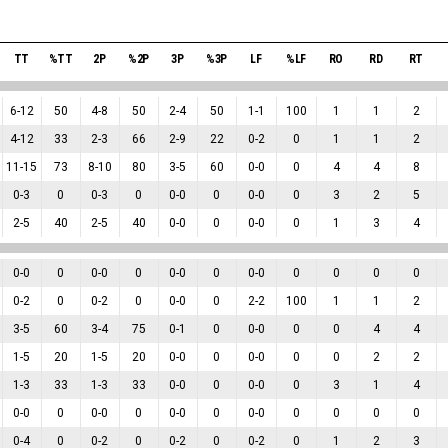
TT
%TT
2P
%2P
3P
%3P
LF
%LF
RO
RD
RT
6
-
12
50
4
-
8
50
2
-
4
50
1
-
1
100
1
1
2
4
-
12
33
2
-
3
66
2
-
9
22
0
-
2
0
1
1
2
11
-
15
73
8
-
10
80
3
-
5
60
0
-
0
0
4
4
8
0
-
3
0
0
-
3
0
0
-
0
0
0
-
0
0
3
2
5
2
-
5
40
2
-
5
40
0
-
0
0
0
-
0
0
1
3
4
0
-
0
0
0
-
0
0
0
-
0
0
0
-
0
0
0
0
0
0
-
2
0
0
-
2
0
0
-
0
0
2
-
2
100
1
1
2
3
-
5
60
3
-
4
75
0
-
1
0
0
-
0
0
0
4
4
1
-
5
20
1
-
5
20
0
-
0
0
0
-
0
0
0
2
2
1
-
3
33
1
-
3
33
0
-
0
0
0
-
0
0
3
1
4
0
-
0
0
0
-
0
0
0
-
0
0
0
-
0
0
0
0
0
0
-
4
0
0
-
2
0
0
-
2
0
0
-
2
0
1
2
3