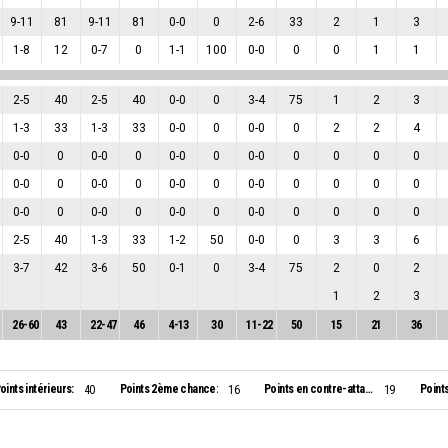
9
-
11
81
9
-
11
81
0
-
0
0
2
-
6
33
2
1
3
1
-
8
12
0
-
7
0
1
-
1
100
0
-
0
0
0
1
1
2
-
5
40
2
-
5
40
0
-
0
0
3
-
4
75
1
2
3
1
-
3
33
1
-
3
33
0
-
0
0
0
-
0
0
2
2
4
0
-
0
0
0
-
0
0
0
-
0
0
0
-
0
0
0
0
0
0
-
0
0
0
-
0
0
0
-
0
0
0
-
0
0
0
0
0
0
-
0
0
0
-
0
0
0
-
0
0
0
-
0
0
0
0
0
2
-
5
40
1
-
3
33
1
-
2
50
0
-
0
0
3
3
6
3
-
7
42
3
-
6
50
0
-
1
0
3
-
4
75
2
0
2
1
2
3
26
-
60
43
22
-
47
46
4
-
13
30
11
-
22
50
15
21
36
oints intérieurs:
Points 2ème chance:
Points en contre-attaque:
Point
40
16
19