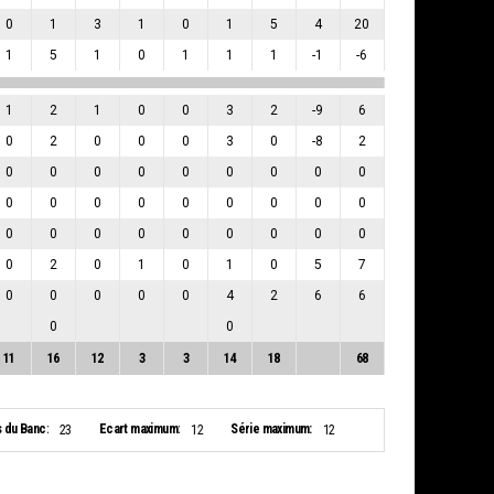
0
1
3
1
0
1
5
4
20
1
5
1
0
1
1
1
-1
-6
1
2
1
0
0
3
2
-9
6
0
2
0
0
0
3
0
-8
2
0
0
0
0
0
0
0
0
0
0
0
0
0
0
0
0
0
0
0
0
0
0
0
0
0
0
0
0
2
0
1
0
1
0
5
7
0
0
0
0
0
4
2
6
6
0
0
11
16
12
3
3
14
18
68
s du Banc:
Ecart maximum:
Série maximum:
23
12
12