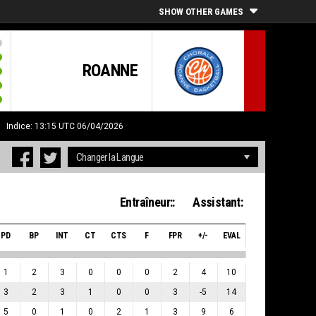
SHOW OTHER GAMES
ROANNE
H
Indice: 13:15 UTC 06/04/2026
Entraîneur::
Assistant:
PD
BP
INT
CT
CTS
F
FPR
+/-
EVAL
1
2
3
0
0
0
2
4
10
3
2
3
1
0
0
3
-5
14
5
0
1
0
2
1
3
9
6