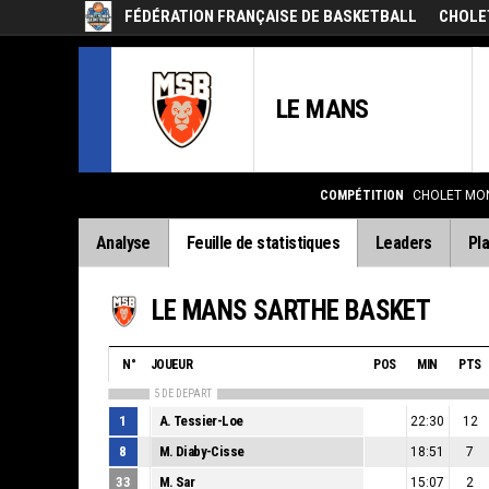
FÉDÉRATION FRANÇAISE DE BASKETBALL
CHOLE
LE MANS
COMPÉTITION
CHOLET MON
Analyse
Feuille de statistiques
Leaders
Pla
LE MANS SARTHE BASKET
N°
JOUEUR
POS
MIN
PTS
5 DE DEPART
1
A. Tessier-Loe
22:30
12
8
M. Diaby-Cisse
18:51
7
33
M. Sar
15:07
2