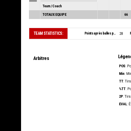
Team / Coach
TOTAUX EQUIPE
66
TEAM STATISTICS:
Points après balles perdues:
28
Légen
Arbitres
POS
: P
Min
: Mi
TT
: Tir
%TT
: P
2P
: Tir
EVAL
: 