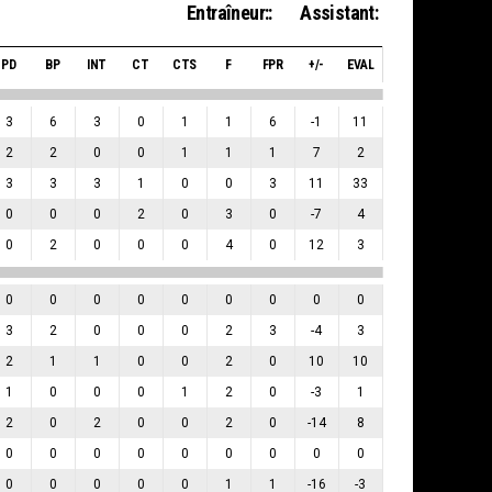
Entraîneur::
Assistant:
PD
BP
INT
CT
CTS
F
FPR
+/-
EVAL
3
6
3
0
1
1
6
-1
11
2
2
0
0
1
1
1
7
2
3
3
3
1
0
0
3
11
33
0
0
0
2
0
3
0
-7
4
0
2
0
0
0
4
0
12
3
0
0
0
0
0
0
0
0
0
3
2
0
0
0
2
3
-4
3
2
1
1
0
0
2
0
10
10
1
0
0
0
1
2
0
-3
1
2
0
2
0
0
2
0
-14
8
0
0
0
0
0
0
0
0
0
0
0
0
0
0
1
1
-16
-3