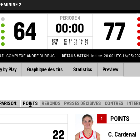
FEMININE 2
PERIODE
4
64
77
00:00
BCM
12
17
19
16
64
LTM
18
21
20
18
77
LLE
COMPLEXE ANDRE DUBRUC
DÉTAILS MATCH
Indice: 20:00 UTC 16/05/20
y by Play
Graphique des tirs
Statistics
Preview
PARISON:
POINTS
REBONDS
PASSES DÉCISIVES
CONTRES
INTER
POINTS
1
22
C. Cardenal