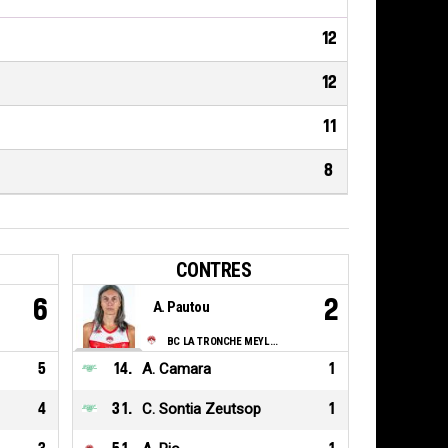
12
12
11
8
CONTRES
6
2
A. Pautou
BC LA TRONCHE MEYLAN
5
14
.
A. Camara
1
4
31
.
C. Sontia Zeutsop
1