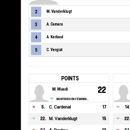
2
M. Vanderklugt
3
A. Camara
4
A. Kerbaul
5
C. Vergiat
POINTS
22
M. Muadi
MONTBRISON FÉMININES BC
5
.
C. Cardenal
17
14
22
.
M. Vanderklugt
15
22