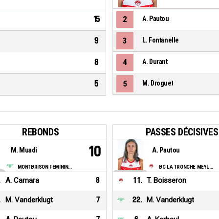
15
2
A. Pautou
9
3
L. Fontanelle
8
4
A. Durant
5
5
M. Droguet
REBONDS
PASSES DÉCISIVES
10
M. Muadi
A. Pautou
MONTBRISON FÉMININES BC
BC LA TRONCHE MEYLAN
.
A. Camara
8
11
.
T. Boisseron
.
M. Vanderklugt
7
22
.
M. Vanderklugt