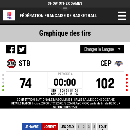
SHOW OTHER GAMES
FÉDÉRATION FRANÇAISE DE BASKETBALL
Graphique des tirs
STB
CEP
PERIODE
4
74
102
00:00
STB
13
20
26
15
74
CEP
27
26
31
18
102
COMPÉTITION
NATIONALE MASCULINE 1
SALLE
SALLE DOCKS OCEANE
DÉTAILS MATCH
Indice: 20:00 UTC 22/05/2026
PLAYOFFS-Quarts de finale RETOUR
SPECTATEURS
2500
LE HAVRE
LORIENT
LES DEUX
1
2
3
4
TOUT