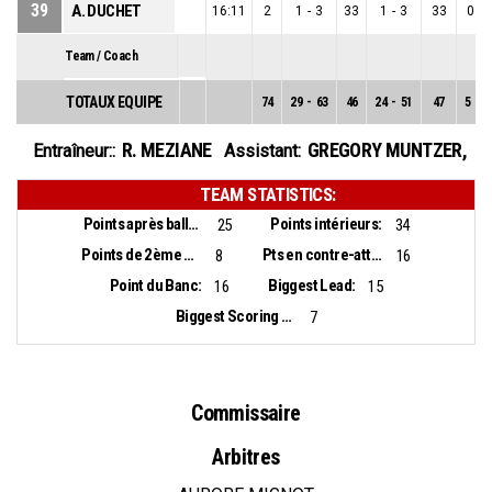
39
A. DUCHET
16:11
2
1
-
3
33
1
-
3
33
0
-
Team / Coach
TOTAUX EQUIPE
74
29
-
63
46
24
-
51
47
5
-
1
R. MEZIANE
GREGORY MUNTZER
,
Entraîneur::
Assistant:
TEAM STATISTICS:
Points après balles perdues:
Points intérieurs:
25
34
Points de 2ème chance:
Pts en contre-attaque:
8
16
Point du Banc:
Biggest Lead:
16
15
Biggest Scoring Run:
7
Commissaire
Arbitres