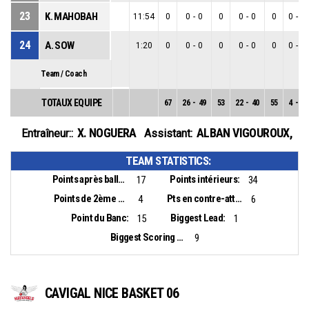
23
K. MAHOBAH
11:54
0
0
-
0
0
0
-
0
0
0
-
0
24
A. SOW
1:20
0
0
-
0
0
0
-
0
0
0
-
0
Team / Coach
TOTAUX EQUIPE
67
26
-
49
53
22
-
40
55
4
-
9
X. NOGUERA
ALBAN VIGOUROUX
,
Entraîneur::
Assistant:
TEAM STATISTICS:
Points après balles perdues:
Points intérieurs:
17
34
Points de 2ème chance:
Pts en contre-attaque:
4
6
Point du Banc:
Biggest Lead:
15
1
Biggest Scoring Run:
9
CAVIGAL NICE BASKET 06