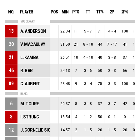
NO.
PLAYER
POS
MIN
PTS
TT
TT%
2P
2P%
3P
5 DE DEPART
13
A. ANDERSON
22:34
11
5
-
7
71
4
-
4
100
1
-
20
V. MACAULAY
31:50
21
8
-
18
44
7
-
17
41
1
-
21
L. KAMBA
26:51
10
4
-
10
40
3
-
8
37
1
-
46
R. BAR
24:13
7
3
-
6
50
2
-
3
66
1
-
89
C. AUBERT
23:48
9
3
-
4
75
3
-
3
100
0
-
BANC
6
M. TOURE
20:37
8
3
-
8
37
3
-
7
42
0
-
8
I. STRUNC
18:54
4
1
-
2
50
0
-
1
0
1
-
12
J. CORNELIE SIGMUNDOVA
14:57
2
1
-
5
20
1
-
5
20
0
-