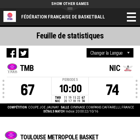
SHOW OTHER GAMES
FÉDÉRATION FRANÇAISE DE BASKETBALL
Feuille de statistiques
TMB
NIC
PERIODE
5
67
74
10:00
TMB
11
19
15
22
67
NIC
20
17
18
19
74
COMPÉTITION
COUPE JOE JAUNAY
SALLE
GYMNASE COMPANS CAFFARELLI, FRANCE
DÉTAILS MATCH
Indice: 20:00 22/10/16
TOULOUSE METROPOLE BASKET