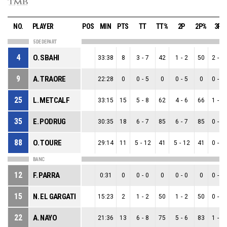
NO.
PLAYER
POS
MIN
PTS
TT
TT%
2P
2P%
3P
5 DE DEPART
4
O. SBAHI
33:38
8
3
-
7
42
1
-
2
50
2
-
5
9
A. TRAORE
22:28
0
0
-
5
0
0
-
5
0
0
-
0
25
L. METCALF
33:15
15
5
-
8
62
4
-
6
66
1
-
2
35
E. PODRUG
30:35
18
6
-
7
85
6
-
7
85
0
-
0
88
O. TOURE
29:14
11
5
-
12
41
5
-
12
41
0
-
0
BANC
12
F. PARRA
0:31
0
0
-
0
0
0
-
0
0
0
-
0
15
N. EL GARGATI
15:23
2
1
-
2
50
1
-
2
50
0
-
0
22
A. NAYO
21:36
13
6
-
8
75
5
-
6
83
1
-
2