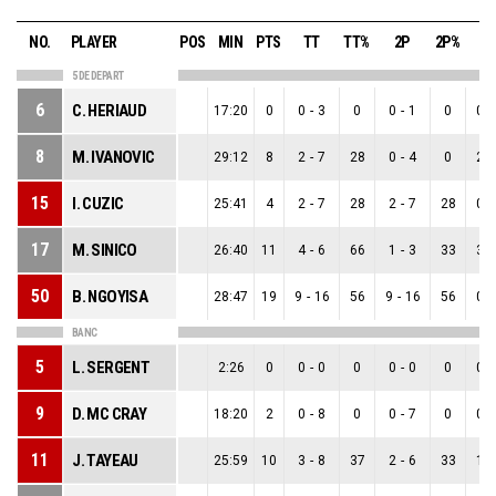
NO.
PLAYER
POS
MIN
PTS
TT
TT%
2P
2P%
3
5 DE DEPART
6
C. HERIAUD
17:20
0
0
-
3
0
0
-
1
0
0
-
8
M. IVANOVIC
29:12
8
2
-
7
28
0
-
4
0
2
-
15
I. CUZIC
25:41
4
2
-
7
28
2
-
7
28
0
-
17
M. SINICO
26:40
11
4
-
6
66
1
-
3
33
3
-
50
B. NGOYISA
28:47
19
9
-
16
56
9
-
16
56
0
-
BANC
5
L. SERGENT
2:26
0
0
-
0
0
0
-
0
0
0
-
9
D. MC CRAY
18:20
2
0
-
8
0
0
-
7
0
0
-
11
J. TAYEAU
25:59
10
3
-
8
37
2
-
6
33
1
-