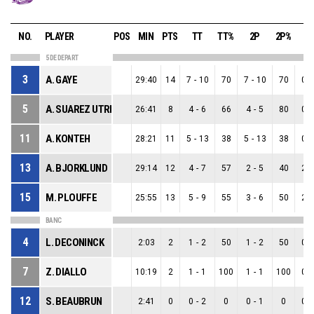
NO.
PLAYER
POS
MIN
PTS
TT
TT%
2P
2P%
3
5 DE DEPART
3
A. GAYE
29:40
14
7
-
10
70
7
-
10
70
0
-
5
A. SUAREZ UTRERO
26:41
8
4
-
6
66
4
-
5
80
0
-
11
A. KONTEH
28:21
11
5
-
13
38
5
-
13
38
0
-
13
A. BJORKLUND
29:14
12
4
-
7
57
2
-
5
40
2
-
15
M. PLOUFFE
25:55
13
5
-
9
55
3
-
6
50
2
-
BANC
4
L. DECONINCK
2:03
2
1
-
2
50
1
-
2
50
0
-
7
Z. DIALLO
10:19
2
1
-
1
100
1
-
1
100
0
-
12
S. BEAUBRUN
2:41
0
0
-
2
0
0
-
1
0
0
-