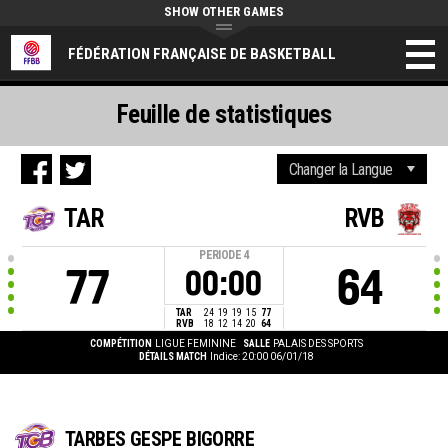
SHOW OTHER GAMES
FÉDÉRATION FRANÇAISE DE BASKETBALL
Feuille de statistiques
TAR
RVB
PERIODE
4
77
64
00:00
TAR
24
19
19
15
77
RVB
18
12
14
20
64
COMPÉTITION
LIGUE FEMININE
SALLE
PALAIS DES SPORTS
DÉTAILS MATCH
Indice: 20:00 06/01/18
TARBES GESPE BIGORRE