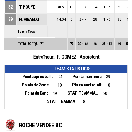
32
T. POUYE
30:57
10
1
-
7
14
1
-
5
20
0
-
99
N. MBANDU
14:04
5
2
-
7
28
1
-
3
33
1
-
Team / Coach
TOTAUX EQUIPE
77
30
-
64
46
25
-
51
49
5
-
F. GOMEZ
Entraîneur::
Assistant:
TEAM STATISTICS:
Points après balles perdues:
Points intérieurs:
24
38
Points de 2ème chance:
Pts en contre-attaque:
10
8
Point du Banc:
STAT_TEAMMATCH_BASKETBALL_sBiggestLead_NAME:
19
20
STAT_TEAMMATCH_BASKETBALL_sBiggestScoringRun_NAME:
8
ROCHE VENDEE BC