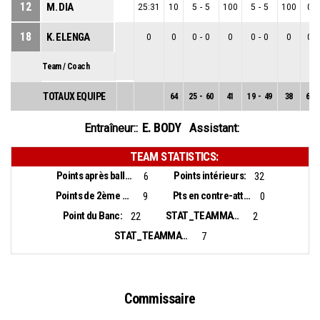
12
M. DIA
25:31
10
5
-
5
100
5
-
5
100
0
-
18
K. ELENGA
0
0
0
-
0
0
0
-
0
0
0
-
Team / Coach
TOTAUX EQUIPE
64
25
-
60
41
19
-
49
38
6
-
E. BODY
Entraîneur::
Assistant:
TEAM STATISTICS:
Points après balles perdues:
Points intérieurs:
6
32
Points de 2ème chance:
Pts en contre-attaque:
9
0
Point du Banc:
STAT_TEAMMATCH_BASKETBALL_sBiggestLead_NAME:
22
2
STAT_TEAMMATCH_BASKETBALL_sBiggestScoringRun_NAME:
7
Commissaire