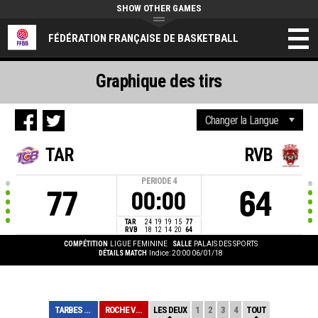
SHOW OTHER GAMES
FÉDÉRATION FRANÇAISE DE BASKETBALL
Graphique des tirs
TAR
RVB
PERIODE
4
77
64
00:00
TAR
24
19
19
15
77
RVB
18
12
14
20
64
COMPÉTITION
LIGUE FEMININE
SALLE
PALAIS DES SPORTS
DÉTAILS MATCH
Indice: 20:00 06/01/18
TARBES GESPE BI...
ROCHE VENDEE
LES DEUX
1
2
3
4
TOUT