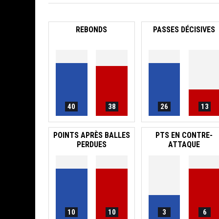
REBONDS
PASSES DÉCISIVES
40
38
26
13
POINTS APRÈS BALLES
PTS EN CONTRE-
PERDUES
ATTAQUE
10
10
3
6