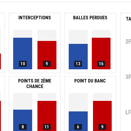
INTERCEPTIONS
BALLES PERDUES
2
10
9
13
16
3
POINTS DE 2ÈME
POINT DU BANC
CHANCE
L
8
11
6
9