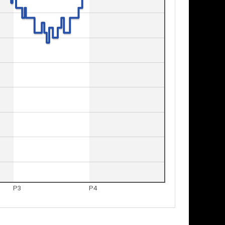
P3
P4