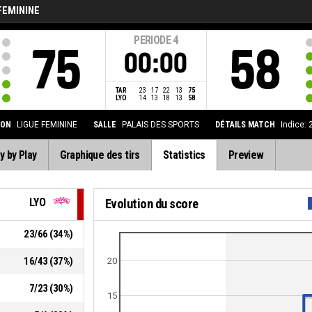
FEMININE
PERIODE
4
75
58
00:00
TAR
23
17
22
13
75
LYO
14
13
18
13
58
ION
LIGUE FEMININE
SALLE
PALAIS DES SPORTS
DÉTAILS MATCH
Indice:
y by Play
Graphique des tirs
Statistics
Preview
LYO
Evolution du score
23
/
66
(
34
%)
16
/
43
(
37
%)
20
7
/
23
(
30
%)
15