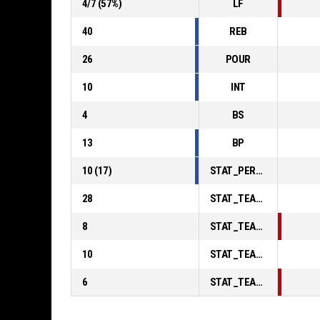
4
/
7
(
57
%)
LF
40
REB
26
POUR
10
INT
4
BS
13
BP
10
(
17
)
STAT_PERSONMATCH_BASKETBALL_sFoulsPersonal_ABBREV
28
STAT_TEAMMATCH_BASKETBALL_sPointsInThePaint_ABBREV
8
STAT_TEAMMATCH_BASKETBALL_sPointsSecondChance_ABBREV
10
STAT_TEAMMATCH_BASKETBALL_sPointsFromTurnovers_ABBREV
6
STAT_TEAMMATCH_BASKETBALL_sBenchPoints_ABBREV