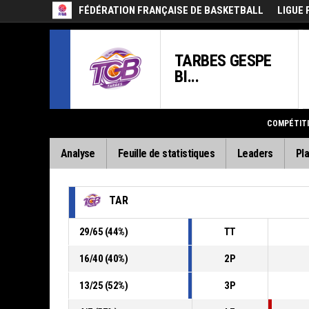
FÉDÉRATION FRANÇAISE DE BASKETBALL
LIGUE 
TARBES GESPE
BI...
COMPÉTIT
Analyse
Feuille de statistiques
Leaders
Pla
TAR
29
/
65
(
44
%)
TT
16
/
40
(
40
%)
2P
13
/
25
(
52
%)
3P