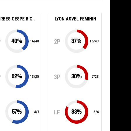
TARBES GESPE BIGORRE
LYON ASVEL FEMININ
40
%
37
%
P
2P
16
/
40
16
/
43
52
%
30
%
P
3P
13
/
25
7
/
23
57
%
83
%
F
LF
4
/
7
5
/
6