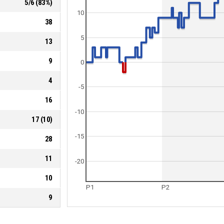
5
/
6
(
83
%)
10
38
5
13
9
0
4
-5
16
-10
17
(
10
)
-15
28
11
-20
10
P1
P2
9