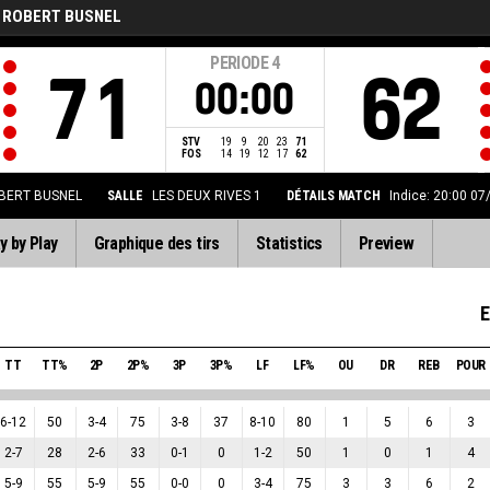
 ROBERT BUSNEL
PERIODE
4
71
62
00:00
STV
19
9
20
23
71
FOS
14
19
12
17
62
BERT BUSNEL
SALLE
LES DEUX RIVES 1
DÉTAILS MATCH
Indice: 20:00 07
y by Play
Graphique des tirs
Statistics
Preview
E
TT
TT%
2P
2P%
3P
3P%
LF
LF%
OU
DR
REB
POUR
6
-
12
50
3
-
4
75
3
-
8
37
8
-
10
80
1
5
6
3
2
-
7
28
2
-
6
33
0
-
1
0
1
-
2
50
1
0
1
4
5
-
9
55
5
-
9
55
0
-
0
0
3
-
4
75
3
3
6
2