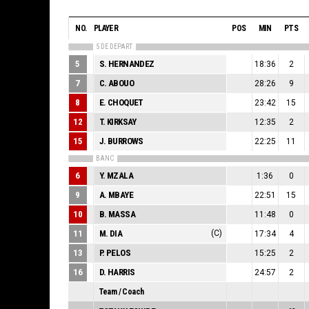
NO.
PLAYER
POS
MIN
PTS
5 DE DEPART
5
S. HERNANDEZ
18:36
2
7
C. ABOUO
28:26
9
8
E. CHOQUET
23:42
15
12
T. KIRKSAY
12:35
2
15
J. BURROWS
22:25
11
BANC
6
Y. MZALA
1:36
0
9
A. MBAYE
22:51
15
10
B. MASSA
11:48
0
11
M. DIA
(C)
17:34
4
13
P. PELOS
15:25
2
16
D. HARRIS
24:57
2
Team / Coach