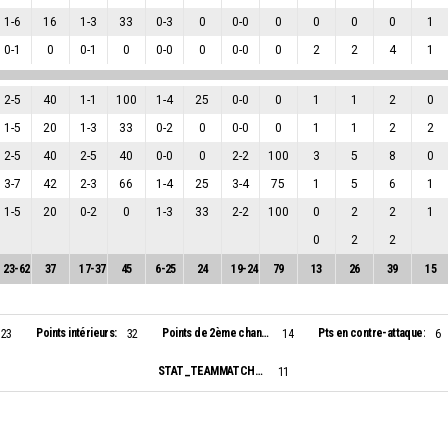
1
-
6
16
1
-
3
33
0
-
3
0
0
-
0
0
0
0
0
1
0
-
1
0
0
-
1
0
0
-
0
0
0
-
0
0
2
2
4
1
2
-
5
40
1
-
1
100
1
-
4
25
0
-
0
0
1
1
2
0
1
-
5
20
1
-
3
33
0
-
2
0
0
-
0
0
1
1
2
2
2
-
5
40
2
-
5
40
0
-
0
0
2
-
2
100
3
5
8
0
3
-
7
42
2
-
3
66
1
-
4
25
3
-
4
75
1
5
6
1
1
-
5
20
0
-
2
0
1
-
3
33
2
-
2
100
0
2
2
1
0
2
2
23
-
62
37
17
-
37
45
6
-
25
24
19
-
24
79
13
26
39
15
Points intérieurs:
Points de 2ème chance:
Pts en contre-attaque:
23
32
14
6
STAT_TEAMMATCH_BASKETBALL_sBiggestScoringRun_NAME:
11