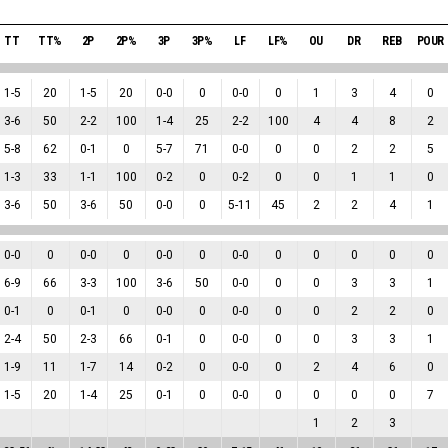
TT
TT%
2P
2P%
3P
3P%
LF
LF%
OU
DR
REB
POUR
1
-
5
20
1
-
5
20
0
-
0
0
0
-
0
0
1
3
4
0
3
-
6
50
2
-
2
100
1
-
4
25
2
-
2
100
4
4
8
2
5
-
8
62
0
-
1
0
5
-
7
71
0
-
0
0
0
2
2
5
1
-
3
33
1
-
1
100
0
-
2
0
0
-
2
0
0
1
1
0
3
-
6
50
3
-
6
50
0
-
0
0
5
-
11
45
2
2
4
1
0
-
0
0
0
-
0
0
0
-
0
0
0
-
0
0
0
0
0
0
6
-
9
66
3
-
3
100
3
-
6
50
0
-
0
0
0
3
3
1
0
-
1
0
0
-
1
0
0
-
0
0
0
-
0
0
0
2
2
0
2
-
4
50
2
-
3
66
0
-
1
0
0
-
0
0
0
3
3
1
1
-
9
11
1
-
7
14
0
-
2
0
0
-
0
0
2
4
6
0
1
-
5
20
1
-
4
25
0
-
1
0
0
-
0
0
0
0
0
7
1
2
3