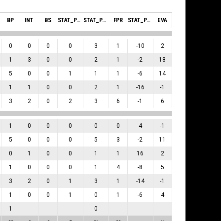
BP
INT
BS
STAT_PERSONMATCH_BASKETBALL_SBLOCKSRECEIVED_ABBREV
STAT_PERSONMATCH_BASKETBALL_SFOULSPERSONAL_ABBREV
FPR
STAT_PERSONMATCH_BASKETBALL_SPLUSMINUSPOINTS_ABBREV
EVA
0
0
0
0
3
1
-10
2
1
3
0
0
2
1
-2
18
5
0
0
1
1
1
-6
14
1
1
0
0
2
1
-16
-1
3
2
0
2
3
6
-1
6
1
0
0
0
0
0
4
-1
5
0
0
0
5
3
-2
11
0
1
0
0
1
1
16
2
1
0
0
0
1
4
-8
5
3
2
0
1
3
1
-14
-1
1
0
0
1
0
1
-6
4
1
0