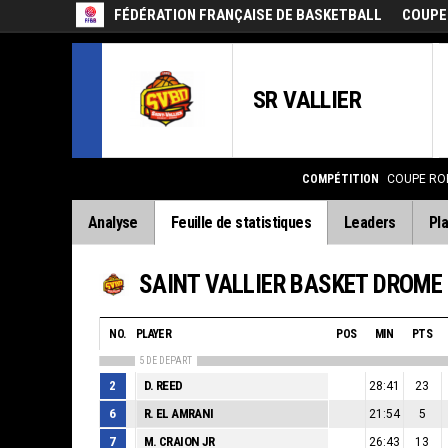
FÉDÉRATION FRANÇAISE DE BASKETBALL
COUPE
SR VALLIER
COMPÉTITION
COUPE RO
Analyse
Feuille de statistiques
Leaders
Pla
SAINT VALLIER BASKET DROME
NO.
PLAYER
POS
MIN
PTS
5 DE DEPART
2
D. REED
28:41
23
6
R. EL AMRANI
21:54
5
7
M. CRAION JR
26:43
13