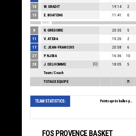
10
W. GRADIT
19:14
2
13
E. BOATENG
11:41
0
BANC
8
R. GREGOIRE
20:35
5
11
V. ATEBA
15:26
2
17
C. JEAN-FRANCOIS
20:58
6
27
P. NJIBA
16:36
10
28
J. DELHOMME
(C)
18:05
5
Team / Coach
TOTAUX EQUIPE
71
TEAM STATISTICS:
Points après balles perdues:
FOS PROVENCE BASKET