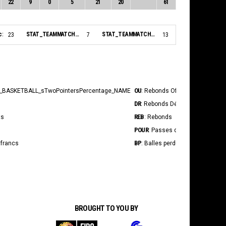
22
9
0
5
21
20
61
c:
STAT_TEAMMATCH_BASKETBALL_sBiggestLead_NAME:
STAT_TEAMMATCH_BASKETBALL_sBiggestScoringRun_NAME:
23
7
13
OU
INT
_BASKETBALL_sTwoPointersPercentage_NAME
: Rebonds Offensif
: In
DR
BS
: Rebonds Défensif
: Tir
REB
STAT_P
ts
: Rebonds
POUR
STAT_P
: Passes décisives
BP
Fpr
 francs
: Balles perdues
: S
BROUGHT TO YOU BY