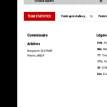
TOTAUX EQUIPE
62
TEAM STATISTICS:
Points après balles perdues:
Points i
15
Commissaire
Légen
POS
Arbitres
: P
Min
: Mi
Benjamin GLEYNAT
TT
: Tir
Pierre LANDY
TT%
: P
2P
: ST
Eva
: Ev