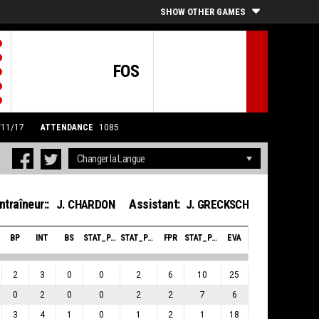
SHOW OTHER GAMES
FOS
/11/17
ATTENDANCE
1085
ntraîneur::
Assistant:
J. CHARDON
J. GRECKSCH
BP
INT
BS
STAT_PERSONMATCH_BASKETBALL_SBLOCKSRECEIVED_ABBREV
STAT_PERSONMATCH_BASKETBALL_SFOULSPERSONAL_ABBREV
FPR
STAT_PERSONMATCH_BASKETBALL_SPLUSMINUSPOINTS_ABBREV
EVA
2
3
0
0
2
6
10
25
0
2
0
0
2
2
7
6
3
4
1
0
1
2
1
18