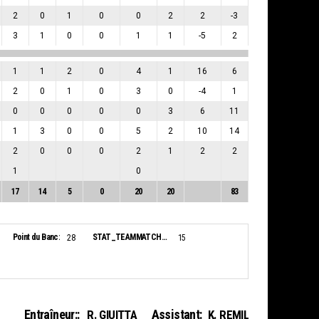
2
0
1
0
0
2
2
-3
3
1
0
0
1
1
-5
2
1
1
2
0
4
1
16
6
2
0
1
0
3
0
-4
1
0
0
0
0
0
3
6
11
1
3
0
0
5
2
10
14
2
0
0
0
2
1
2
2
1
0
17
14
5
0
20
20
83
Point du Banc:
STAT_TEAMMATCH_BASKETBALL_sBiggestLead_NAME:
28
15
Entraîneur::
Assistant:
R. GIUITTA
K. REMIL