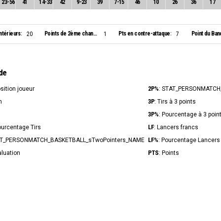
23
-
56
41
14
-
33
42
9
-
23
39
7
-
15
46
10
26
36
17
ntérieurs:
Points de 2ème chance:
Pts en contre-attaque:
Point du Ban
20
1
7
de
2P%
osition joueur
: STAT_PERSONMATCH
3P
n
: Tirs à 3 points
3P%
s
: Pourcentage à 3 poin
LF
ourcentage Tirs
: Lancers francs
LF%
AT_PERSONMATCH_BASKETBALL_sTwoPointers_NAME
: Pourcentage Lancers
PTS
aluation
: Points