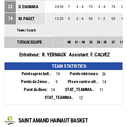
22
D. DIAWARA
24:05
7
3
-
4
75
3
-
4
75
0
-
74
M. PAGET
13:25
5
2
-
4
50
1
-
2
50
1
-
Team / Coach
TOTAUX EQUIPE
88
31
-
58
53
20
-
35
57
11
-
R. YERNAUX
F. CALVEZ
Entraîneur::
Assistant:
TEAM STATISTICS:
Points après balles perdues:
Points intérieurs:
19
26
Points de 2ème chance:
Pts en contre-attaque:
9
14
Point du Banc:
STAT_TEAMMATCH_BASKETBALL_sBiggestLead_NAME:
14
11
STAT_TEAMMATCH_BASKETBALL_sBiggestScoringRun_NAME:
12
SAINT AMAND HAINAUT BASKET