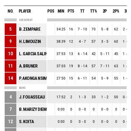
NO.
PLAYER
POS
MIN
PTS
TT
TT%
2P
2P%
3P
5 DE DEPART
5
B. ZEMPARE
34:25
16
7
-
10
70
5
-
8
62
2
-
2
9
H. LIMOUZIN
38:39
12
4
-
7
57
3
-
5
60
1
-
2
10
L. GARCIA SALINERO
37:53
13
6
-
14
42
5
-
11
45
1
-
3
11
A. BRUNER
37:03
19
8
-
14
57
7
-
11
63
1
-
3
14
P. AKONGA NSIMBO
27:50
15
6
-
11
54
5
-
9
55
1
-
2
BANC
4
J. FOUASSEAU
17:52
2
1
-
3
33
1
-
2
50
0
-
1
7
B. MARIZY DIEME
0:00
0
0
-
0
0
0
-
0
0
0
-
0
12
S. KOITA
0:00
0
0
-
0
0
0
-
0
0
0
-
0