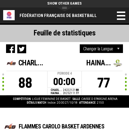
SHOW OTHER GAMES
FÉDÉRATION FRANÇAISE DE BASKETBALL
Feuille de statistiques
CHARL...
HAINA...
PERIODE
4
88
77
00:00
CHARL...
24
22
21
21
88
HAINA...
20
25
21
11
77
COMPÉTITION
LIGUE FEMININE DE BASKET
SALLE
CAISSE D EPARGNE ARENA
DÉTAILS MATCH
Indice: 20:00 27/10/18
ATTENDANCE
2150
FLAMMES CAROLO BASKET ARDENNES