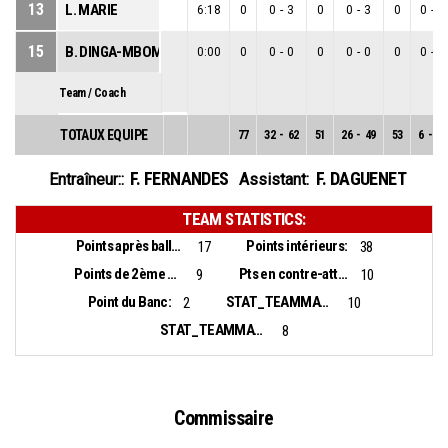
13
L. MARIE
6:18
0
0
-
3
0
0
-
3
0
0
-
0
15
B. DINGA-MBOMI
0:00
0
0
-
0
0
0
-
0
0
0
-
0
Team / Coach
TOTAUX EQUIPE
77
32
-
62
51
26
-
49
53
6
-
13
F. FERNANDES
F. DAGUENET
Entraîneur::
Assistant:
TEAM STATISTICS:
Points après balles perdues:
Points intérieurs:
17
38
Points de 2ème chance:
Pts en contre-attaque:
9
10
Point du Banc:
STAT_TEAMMATCH_BASKETBALL_sBiggestLead_NAME:
2
10
STAT_TEAMMATCH_BASKETBALL_sBiggestScoringRun_NAME:
8
Commissaire