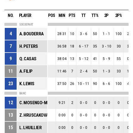
NO.
PLAYER
POS
MIN
PTS
TT
TT%
2P
2P%
3P
5 DE DEPART
4
A. BOUDERRA
28:31
10
3
-
6
50
1
-
1
100
2
-
7
H. PETERS
36:58
18
6
-
17
35
3
-
10
30
3
-
9
Q. CASAS
38:04
13
5
-
12
41
5
-
9
55
0
-
11
A. FILIP
11:46
7
2
-
4
50
1
-
3
33
1
-
23
K. LEWIS
37:50
26
10
-
11
90
6
-
6
100
4
-
BANC
12
C. MOSENGO-MASA
9:21
2
0
-
0
0
0
-
0
0
0
-
13
Z. HRUSCAKOVA
0:00
0
0
-
0
0
0
-
0
0
0
-
15
L. LHUILLIER
0:00
0
0
-
0
0
0
-
0
0
0
-