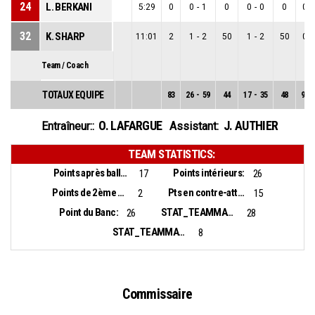
24
L. BERKANI
5:29
0
0
-
1
0
0
-
0
0
0
-
32
K. SHARP
11:01
2
1
-
2
50
1
-
2
50
0
-
Team / Coach
TOTAUX EQUIPE
83
26
-
59
44
17
-
35
48
9
-
O. LAFARGUE
J. AUTHIER
Entraîneur::
Assistant:
TEAM STATISTICS:
Points après balles perdues:
Points intérieurs:
17
26
Points de 2ème chance:
Pts en contre-attaque:
2
15
Point du Banc:
STAT_TEAMMATCH_BASKETBALL_sBiggestLead_NAME:
26
28
STAT_TEAMMATCH_BASKETBALL_sBiggestScoringRun_NAME:
8
Commissaire