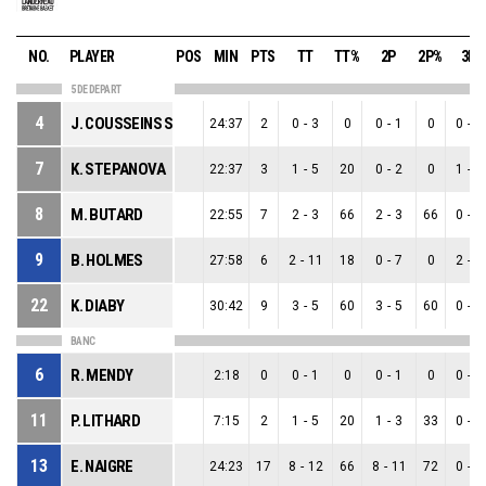
NO.
PLAYER
POS
MIN
PTS
TT
TT%
2P
2P%
3P
5 DE DEPART
4
J. COUSSEINS SMITH
24:37
2
0
-
3
0
0
-
1
0
0
-
2
7
K. STEPANOVA
22:37
3
1
-
5
20
0
-
2
0
1
-
3
8
M. BUTARD
22:55
7
2
-
3
66
2
-
3
66
0
-
0
9
B. HOLMES
27:58
6
2
-
11
18
0
-
7
0
2
-
4
22
K. DIABY
30:42
9
3
-
5
60
3
-
5
60
0
-
0
BANC
6
R. MENDY
2:18
0
0
-
1
0
0
-
1
0
0
-
0
11
P. LITHARD
7:15
2
1
-
5
20
1
-
3
33
0
-
2
13
E. NAIGRE
24:23
17
8
-
12
66
8
-
11
72
0
-
1