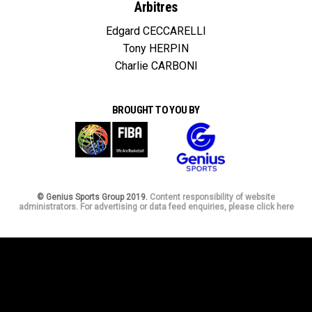
Arbitres
Edgard CECCARELLI
Tony HERPIN
Charlie CARBONI
BROUGHT TO YOU BY
© Genius Sports Group 2019.
Content responsibility of website
administrators. For advertising or data feed enquiries, please click here