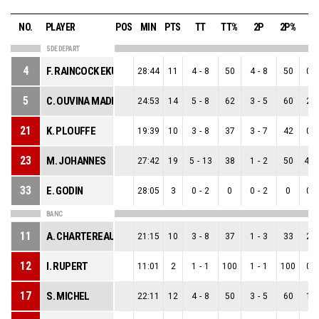
NO.
PLAYER
POS
MIN
PTS
TT
TT%
2P
2P%
3
5 DE DEPART
4
F. RAINCOCK EKUNWE
28:44
11
4
-
8
50
4
-
8
50
0
-
5
C. OUVINA MADREGO
24:53
14
5
-
8
62
3
-
5
60
2
-
21
K. PLOUFFE
19:39
10
3
-
8
37
3
-
7
42
0
-
23
M. JOHANNES
27:42
19
5
-
13
38
1
-
2
50
4
-
33
E. GODIN
28:05
3
0
-
2
0
0
-
2
0
0
-
BANC
11
A. CHARTEREAU
21:15
10
3
-
8
37
1
-
3
33
2
-
12
I. RUPERT
11:01
2
1
-
1
100
1
-
1
100
0
-
17
S. MICHEL
22:11
12
4
-
8
50
3
-
5
60
1
-