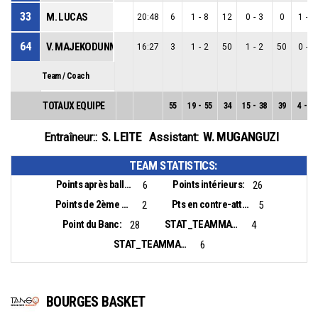
33
M. LUCAS
20:48
6
1
-
8
12
0
-
3
0
1
-
5
64
V. MAJEKODUNMI
16:27
3
1
-
2
50
1
-
2
50
0
-
0
Team / Coach
TOTAUX EQUIPE
55
19
-
55
34
15
-
38
39
4
-
17
S. LEITE
W. MUGANGUZI
Entraîneur::
Assistant:
TEAM STATISTICS:
Points après balles perdues:
Points intérieurs:
6
26
Points de 2ème chance:
Pts en contre-attaque:
2
5
Point du Banc:
STAT_TEAMMATCH_BASKETBALL_sBiggestLead_NAME:
28
4
STAT_TEAMMATCH_BASKETBALL_sBiggestScoringRun_NAME:
6
BOURGES BASKET