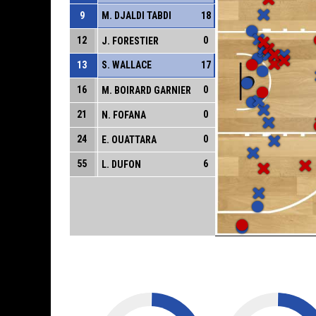
9
M. DJALDI TABDI
18
12
0
J. FORESTIER
13
S. WALLACE
17
16
0
M. BOIRARD GARNIER
21
0
N. FOFANA
24
0
E. OUATTARA
55
6
L. DUFON