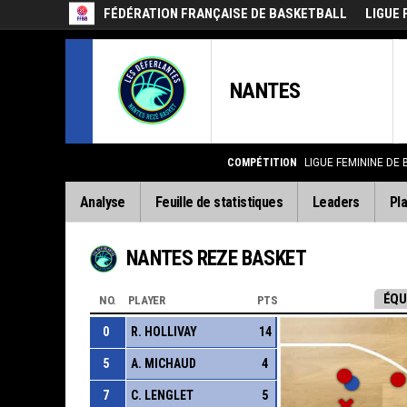
FÉDÉRATION FRANÇAISE DE BASKETBALL
LIGUE 
NANTES
COMPÉTITION
LIGUE FEMININE DE
Analyse
Feuille de statistiques
Leaders
Pla
NANTES REZE BASKET
ÉQU
NO.
PLAYER
PTS
0
R. HOLLIVAY
14
5
A. MICHAUD
4
7
C. LENGLET
5