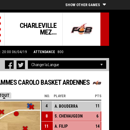
SHOW OTHER GAMES
CHARLEVILLE
MEZ...
e: 20:00 06/04/19
ATTENDANCE
800
AMMES CAROLO BASKET ARDENNES
TOUT
NO.
PLAYER
PTS
4
11
A. BOUDERRA
8
S. CHEVAUGEON
6
11
A. FILIP
14