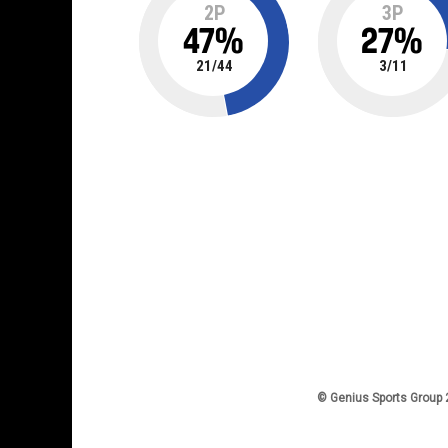
2P
3P
47
%
27
%
21
/
44
3
/
11
© Genius Sports Group