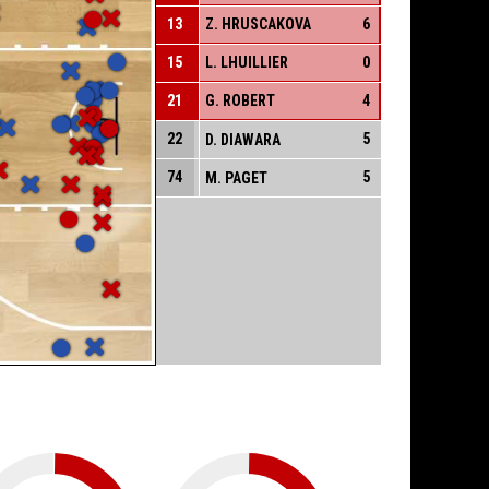
13
Z. HRUSCAKOVA
6
15
L. LHUILLIER
0
21
G. ROBERT
4
22
5
D. DIAWARA
74
5
M. PAGET