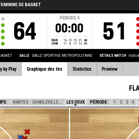
FEMININE DE BASKET
PERIODE
4
64
51
00:00
NAN
16
13
14
21
64
CHM
11
8
17
15
51
 BASKET
SALLE
SALLE SPORTIVE METROPOLITAINE
DÉTAILS MATCH
Indic
y by Play
Graphique des tirs
Statistics
Preview
FL
IPE:
NANTES
CHARLEVILLE MEZ...
LES DEUX
PÉRIODE:
1
2
3
4