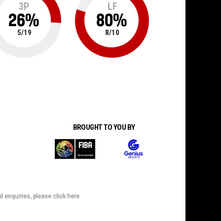
3P
LF
26
%
80
%
5
/
19
8
/
10
BROUGHT TO YOU BY
d enquiries, please click here