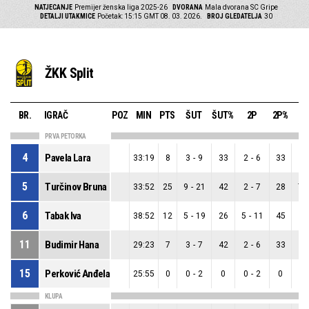
NATJECANJE
Premijer ženska liga 2025-26
DVORANA
Mala dvorana SC Gripe
DETALJI UTAKMICE
Početak: 15:15 GMT 08. 03. 2026.
BROJ GLEDATELJA
30
ŽKK Split
BR.
IGRAČ
POZ
MIN
PTS
ŠUT
ŠUT%
2P
2P%
3
PRVA PETORKA
4
Pavela Lara
33:19
8
3
-
9
33
2
-
6
33
1
5
Turčinov Bruna
33:52
25
9
-
21
42
2
-
7
28
7
-
6
Tabak Iva
38:52
12
5
-
19
26
5
-
11
45
0
11
Budimir Hana
29:23
7
3
-
7
42
2
-
6
33
1
15
Perković Anđela
25:55
0
0
-
2
0
0
-
2
0
0
KLUPA