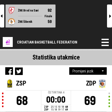
92
ŽKK Brod na Savi
l
r
Finale
59
ŽKK Šibenik
CROATIAN BASKETBALL FEDERATION
Statistika utakmice
ZSP
ZDP
ČETVRTINA
4
68
69
00:00
ZSP
25
15
10
18
68
ZDP
15
18
19
17
69