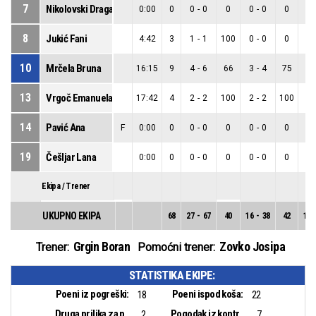
7
Nikolovski Draganić Tea
0:00
0
0
-
0
0
0
-
0
0
0
8
Jukić Fani
4:42
3
1
-
1
100
0
-
0
0
1
10
Mrčela Bruna
16:15
9
4
-
6
66
3
-
4
75
1
13
Vrgoč Emanuela
17:42
4
2
-
2
100
2
-
2
100
0
14
Pavić Ana
F
0:00
0
0
-
0
0
0
-
0
0
0
19
Češljar Lana
0:00
0
0
-
0
0
0
-
0
0
0
Ekipa / Trener
UKUPNO EKIPA
68
27
-
67
40
16
-
38
42
11
Grgin Boran
Zovko Josipa
Trener:
Pomoćni trener:
STATISTIKA EKIPE:
Poeni iz pogreški:
Poeni ispod koša:
18
22
Druga prilika za poen:
Pogodak iz kontranapada:
2
7