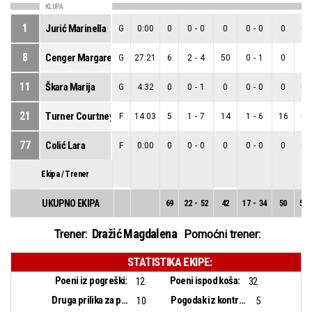
KLUPA
1
Jurić Marinella
G
0:00
0
0
-
0
0
0
-
0
0
0
-
8
Cenger Margareta
G
27:21
6
2
-
4
50
0
-
1
0
2
-
11
Škara Marija
G
4:32
0
0
-
1
0
0
-
0
0
0
-
21
Turner Courtney Erin
F
14:03
5
1
-
7
14
1
-
6
16
0
-
77
Colić Lara
F
0:00
0
0
-
0
0
0
-
0
0
0
-
Ekipa / Trener
UKUPNO EKIPA
69
22
-
52
42
17
-
34
50
5
-
Dražić Magdalena
Trener:
Pomoćni trener:
STATISTIKA EKIPE:
Poeni iz pogreški:
Poeni ispod koša:
12
32
Druga prilika za poen:
Pogodak iz kontranapada:
10
5