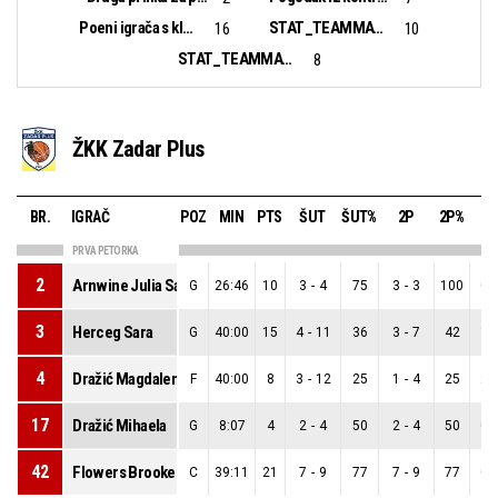
Poeni igrača s klupe:
STAT_TEAMMATCH_BASKETBALL_sBiggestLead_NAME:
16
10
STAT_TEAMMATCH_BASKETBALL_sBiggestScoringRun_NAME:
8
ŽKK Zadar Plus
BR.
IGRAČ
POZ
MIN
PTS
ŠUT
ŠUT%
2P
2P%
3
PRVA PETORKA
2
Arnwine Julia Sara
G
26:46
10
3
-
4
75
3
-
3
100
0
-
3
Herceg Sara
G
40:00
15
4
-
11
36
3
-
7
42
1
-
4
Dražić Magdalena
F
40:00
8
3
-
12
25
1
-
4
25
2
-
17
Dražić Mihaela
G
8:07
4
2
-
4
50
2
-
4
50
0
-
42
Flowers Brooke Madison
C
39:11
21
7
-
9
77
7
-
9
77
0
-