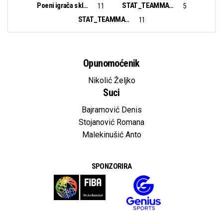
Poeni igrača s klupe:
STAT_TEAMMATCH_BASKETBALL_sBiggestLead_NAME:
11
5
STAT_TEAMMATCH_BASKETBALL_sBiggestScoringRun_NAME:
11
Opunomoćenik
Nikolić Željko
Suci
Bajramović Denis
Stojanović Romana
Malekinušić Anto
SPONZORIRA