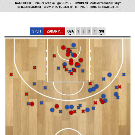
NATJECANJE
Premijer ženska liga 2025-26
DVORANA
Mala dvorana SC Gripe
DETALJI UTAKMICE
Početak: 15:15 GMT 08. 03. 2026.
BROJ GLEDATELJA
30
SPLIT
ZADAR PLUS
OBA
1
2
3
4
SVI