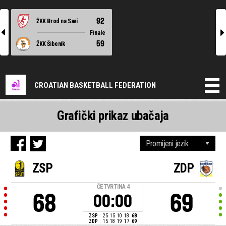
92
ŽKK Brod na Savi
l
r
Finale
59
ŽKK Šibenik
CROATIAN BASKETBALL FEDERATION
Grafički prikaz ubačaja
ZSP
ZDP
ČETVRTINA
4
68
69
00:00
ZSP
25
15
10
18
68
ZDP
15
18
19
17
69