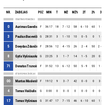
NR.
ŽAIDĖJAS
POZ
MIN
T
MŽ
MŽ%
2T
2%
3T
STARTINIS PENKETAS
0
Aurimas Gavelis
F
36:17
18
7
-
12
58
6
-
10
60
1
-
2
3
Paulius Bacevičius
G
28:31
3
1
-
10
10
0
-
5
0
1
-
5
5
Dovydas Zdančius
F
28:56
12
4
-
15
26
2
-
4
50
2
-
1
8
Gytis Vyšniauskas
G
23:25
3
1
-
7
14
1
-
5
20
0
-
2
71
Donatas Truncė
F
31:52
13
6
-
12
50
5
-
9
55
1
-
3
ATSARGINIAI ŽAIDĖJAI
00
Mantas Maslenikovas
F
19:12
9
3
-
7
42
0
-
0
0
3
-
7
4
Tomas Vaičiulis
G
0:00
0
0
-
0
0
0
-
0
0
0
-
0
17
Tomas Vyšniauskas
G
31:47
17
7
-
15
46
6
-
10
60
1
-
5