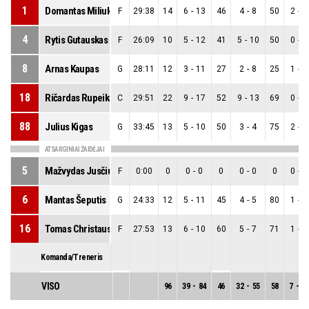
1
Domantas Miliukas
F
29:38
14
6
-
13
46
4
-
8
50
2
-
5
4
Rytis Gutauskas
F
26:09
10
5
-
12
41
5
-
10
50
0
-
2
8
Arnas Kaupas
G
28:11
12
3
-
11
27
2
-
8
25
1
-
3
18
Ričardas Rupeika
C
29:51
22
9
-
17
52
9
-
13
69
0
-
4
88
Julius Kigas
G
33:45
13
5
-
10
50
3
-
4
75
2
-
6
ATSARGINIAI ŽAIDĖJAI
5
Mažvydas Jusčius
F
0:00
0
0
-
0
0
0
-
0
0
0
-
0
6
Mantas Šeputis
G
24:33
12
5
-
11
45
4
-
5
80
1
-
6
16
Tomas Christauskas
F
27:53
13
6
-
10
60
5
-
7
71
1
-
3
Komanda/Treneris
VISO
96
39
-
84
46
32
-
55
58
7
-
29