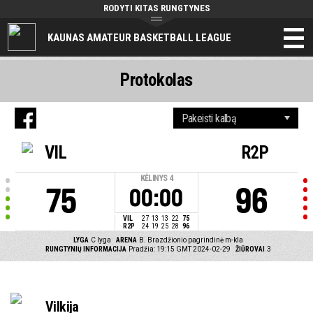
RODYTI KITAS RUNGTYNES
KAUNAS AMATEUR BASKETBALL LEAGUE
Protokolas
VIL
R2P
KĖLINYS
4
75
96
00:00
VIL
27
13
13
22
75
R2P
24
19
25
28
96
LYGA
C lyga
ARENA
B. Brazdžionio pagrindinė m-kla
RUNGTYNIŲ INFORMACIJA
Pradžia: 19:15 GMT 2024-02-29
ŽIŪROVAI
3
Vilkija