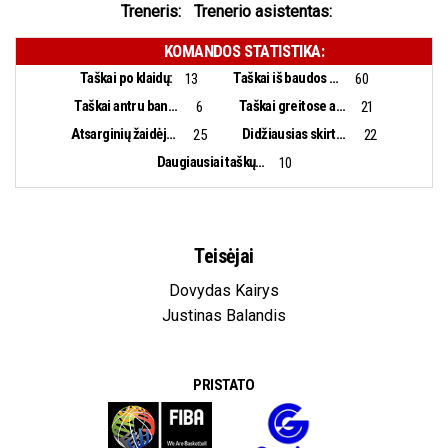
Treneris:
Trenerio asistentas:
KOMANDOS STATISTIKA:
Taškai po klaidų:
Taškai iš baudos aikštelės:
13
60
Taškai antru bandymu:
Taškai greitose atakose:
6
21
Atsarginių žaidėjų taškai:
Didžiausias skirtumas:
25
22
Daugiausiai taškų iš eilės:
10
Teisėjai
Dovydas Kairys
Justinas Balandis
PRISTATO