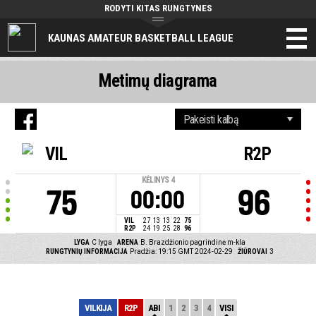
RODYTI KITAS RUNGTYNES
KAUNAS AMATEUR BASKETBALL LEAGUE
Metimų diagrama
VIL
R2P
KĖLINYS
4
75
96
00:00
VIL
27
13
13
22
75
R2P
24
19
25
28
96
LYGA
C lyga
ARENA
B. Brazdžionio pagrindinė m-kla
RUNGTYNIŲ INFORMACIJA
Pradžia: 19:15 GMT 2024-02-29
ŽIŪROVAI
3
VILKIJA
R2P
ABI
1
2
3
4
VISI