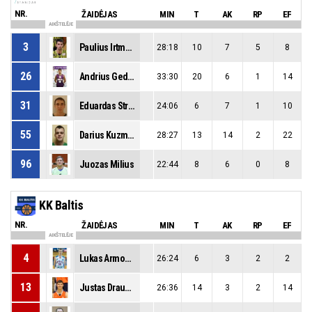
NR.
ŽAIDĖJAS
MIN
T
AK
RP
EF
AIKŠTELĖJE
3
Paulius Irtmonas
28:18
10
7
5
8
26
Andrius Gedminas
33:30
20
6
1
14
31
Eduardas Straigis
24:06
6
7
1
10
55
Darius Kuzmickas
28:27
13
14
2
22
96
Juozas Milius
22:44
8
6
0
8
KK Baltis
NR.
ŽAIDĖJAS
MIN
T
AK
RP
EF
AIKŠTELĖJE
4
Lukas Armonas
26:24
6
3
2
2
13
Justas Draudvila
26:36
14
3
2
14