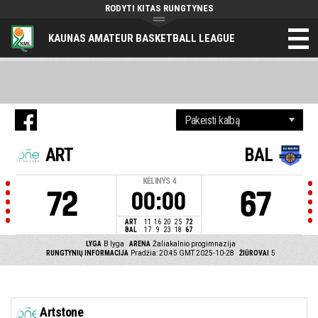
RODYTI KITAS RUNGTYNES
KAUNAS AMATEUR BASKETBALL LEAGUE
ART
BAL
KĖLINYS
4
72
67
00:00
ART
11
16
20
25
72
BAL
17
9
23
18
67
LYGA
B lyga
ARENA
Žaliakalnio progimnazija
RUNGTYNIŲ INFORMACIJA
Pradžia: 20:45 GMT 2025-10-28
ŽIŪROVAI
5
Artstone