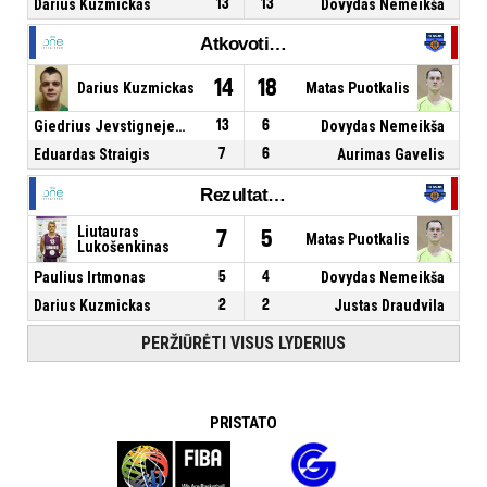
Darius Kuzmickas
13
13
Dovydas Nemeikša
Atkovoti kamuoliai
14
18
Darius Kuzmickas
Matas Puotkalis
Giedrius Jevstignejevas
13
6
Dovydas Nemeikša
Eduardas Straigis
7
6
Aurimas Gavelis
Rezultatyvūs perdavimai
Liutauras
7
5
Matas Puotkalis
Lukošenkinas
Paulius Irtmonas
5
4
Dovydas Nemeikša
Darius Kuzmickas
2
2
Justas Draudvila
PERŽIŪRĖTI VISUS LYDERIUS
PRISTATO