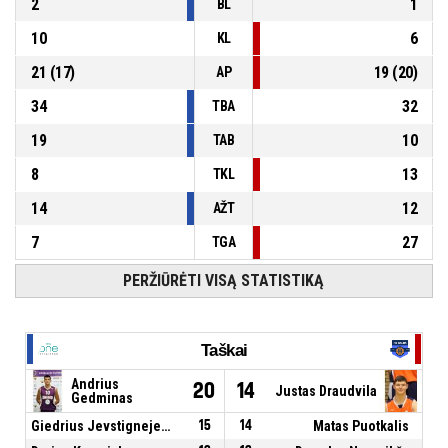
2
1
BL
10
6
KL
21
(
17
)
19
(
20
)
AP
34
32
TBA
19
10
TAB
8
13
TKL
14
12
AŽT
7
27
TGA
PERŽIŪRĖTI VISĄ STATISTIKĄ
Taškai
Andrius
20
14
Justas Draudvila
Gedminas
Giedrius Jevstignejevas
15
14
Matas Puotkalis