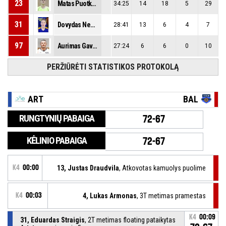
23
Matas Puotkalis
34:25
14
18
5
29
31
Dovydas Nemeikša
28:41
13
6
4
7
97
Aurimas Gavelis
27:24
6
6
0
10
PERŽIŪRĖTI STATISTIKOS PROTOKOLĄ
ART
BAL
RUNGTYNIŲ PABAIGA
72-67
KĖLINIO PABAIGA
72-67
K4
00:00
13, Justas Draudvila
, Atkovotas kamuolys puolime
K4
00:03
4, Lukas Armonas
, 3T metimas pramestas
K4
00:09
31, Eduardas Straigis
, 2T metimas floating pataikytas