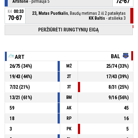
72-67
Artstone
- pirmauja 5
K4
00:33
23, Matas Puotkalis
, Baudų metimas 2 iš 2 pataikytas
70-67
KK Baltis
- atsilieka 3
PERŽIŪRĖTI RUNGTYNIŲ EIGĄ
K4
00:33
23, Matas Puotkalis
, Baudų metimas 1 iš 2 pramestas
K4
00:33
23, Matas Puotkalis
, Išprovokuota pražanga
BAL
ART
26
/
75
(
34
%)
25
/
74
(
33
%)
MŽ
96, Juozas Milius
, Asmeninė pražanga
K4
00:33
19
/
43
(
44
%)
17
/
43
(
39
%)
2T
K4
00:43
97, Aurimas Gavelis
, Atkovotas kamuolys gynyboje
7
/
32
(
21
%)
8
/
31
(
25
%)
3T
13
/
21
(
61
%)
9
/
16
(
56
%)
BM
59
45
AK
18
16
RP
3
5
PK