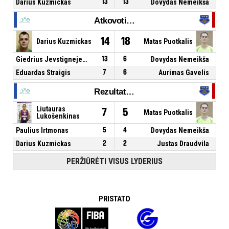
Darius Kuzmickas
13
13
Dovydas Nemeikša
Atkovoti kamuoliai
14
18
Darius Kuzmickas
Matas Puotkalis
Giedrius Jevstignejevas
13
6
Dovydas Nemeikša
Eduardas Straigis
7
6
Aurimas Gavelis
Rezultatyvūs perdavimai
Liutauras
7
5
Matas Puotkalis
Lukošenkinas
Paulius Irtmonas
5
4
Dovydas Nemeikša
Darius Kuzmickas
2
2
Justas Draudvila
PERŽIŪRĖTI VISUS LYDERIUS
PRISTATO