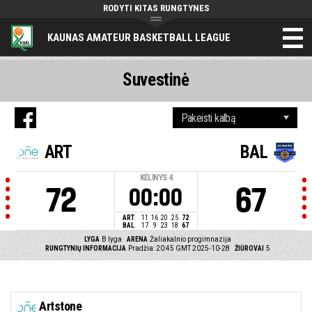
RODYTI KITAS RUNGTYNES
KAUNAS AMATEUR BASKETBALL LEAGUE
Suvestinė
ART
BAL
KĖLINYS
4
72
67
00:00
ART
11
16
20
25
72
BAL
17
9
23
18
67
LYGA
B lyga
ARENA
Žaliakalnio progimnazija
RUNGTYNIŲ INFORMACIJA
Pradžia: 20:45 GMT 2025-10-28
ŽIŪROVAI
5
Artstone