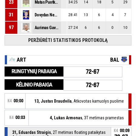
23
Matas Puotkalis
34:25
14
18
5
29
31
Dovydas Nemeikša
28:41
13
6
4
7
97
Aurimas Gavelis
27:24
6
6
0
10
PERŽIŪRĖTI STATISTIKOS PROTOKOLĄ
ART
BAL
RUNGTYNIŲ PABAIGA
72-67
KĖLINIO PABAIGA
72-67
K4
00:00
13, Justas Draudvila
, Atkovotas kamuolys puolime
K4
00:03
4, Lukas Armonas
, 3T metimas pramestas
K4
00:09
31, Eduardas Straigis
, 2T metimas floating pataikytas