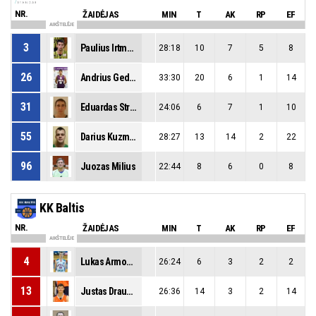
NR.
ŽAIDĖJAS
MIN
T
AK
RP
EF
AIKŠTELĖJE
3
Paulius Irtmonas
28:18
10
7
5
8
26
Andrius Gedminas
33:30
20
6
1
14
31
Eduardas Straigis
24:06
6
7
1
10
55
Darius Kuzmickas
28:27
13
14
2
22
96
Juozas Milius
22:44
8
6
0
8
KK Baltis
NR.
ŽAIDĖJAS
MIN
T
AK
RP
EF
AIKŠTELĖJE
4
Lukas Armonas
26:24
6
3
2
2
13
Justas Draudvila
26:36
14
3
2
14