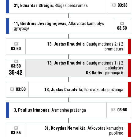
31, Eduardas Straigis
, Blogas perdavimas
K3
03:33
11, Giedrius Jevstignejevas
, Atkovotas kamuolys
K3
gynyboje
03:50
13, Justas Draudvila
, Baudų metimas 2 iš 2
K3
03:50
pramestas
K3
13, Justas Draudvila
, Baudų metimas 1 iš 2
03:50
pataikytas
36-42
KK Baltis
- pirmauja 6
K3
03:50
13, Justas Draudvila
, Išprovokuota pražanga
3, Paulius Irtmonas
, Asmeninė pražanga
K3
03:50
31, Dovydas Nemeikša
, Atkovotas kamuolys
K3
03:55
puolime