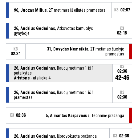
96, Juozas Milius
, 2T metimas iš eilutės pramestas
K3
02:07
26, Andrius Gedminas
, Atkovotas kamuolys
K3
gynyboje
02:18
31, Dovydas Nemeikša
, 2T metimas šuolyje
K3
02:21
pramestas
K3
26, Andrius Gedminas
, Baudų metimas 1 iš 1
02:36
pataikytas
42-46
Artstone
- atsilieka 4
26, Andrius Gedminas
, Baudų metimas 1 iš 1
K3
pramestas
02:36
K3
02:36
5, Almantas Karpavičius
, Techninė pražanga
26, Andrius Gedminas
, Išprovokuota pražanga
K3
02:36