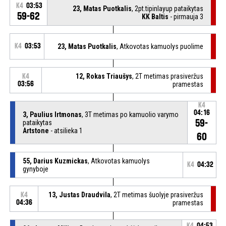
K4
03:53
23, Matas Puotkalis
, 2pt.tipinlayup pataikytas
59-62
KK Baltis
- pirmauja 3
K4
03:53
23, Matas Puotkalis
, Atkovotas kamuolys puolime
12, Rokas Triaušys
, 2T metimas prasiveržus
K4
03:56
pramestas
K4
04:16
3, Paulius Irtmonas
, 3T metimas po kamuolio varymo
59-
pataikytas
Artstone
- atsilieka 1
60
55, Darius Kuzmickas
, Atkovotas kamuolys
K4
04:32
gynyboje
13, Justas Draudvila
, 2T metimas šuolyje prasiveržus
K4
04:36
pramestas
K4
04:53