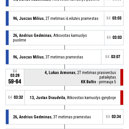
96, Juozas Milius
, 2T metimas iš eilutės pramestas
K4
03:03
26, Andrius Gedminas
, Atkovotas kamuolys
K4
03:03
puolime
96, Juozas Milius
, 3T metimas pramestas
K4
03:07
K4
4, Lukas Armonas
, 2T metimas prasiveržus
03:28
pataikytas
59-64
KK Baltis
- pirmauja 5
K4
03:32
13, Justas Draudvila
, Atkovotas kamuolys gynyboje
26, Andrius Gedminas
, 3T metimas pramestas
K4
03:34