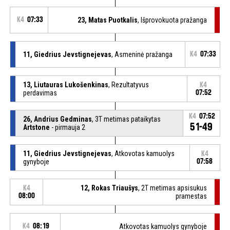
K4
07:33
23, Matas Puotkalis
, Išprovokuota pražanga
11, Giedrius Jevstignejevas
, Asmeninė pražanga
K4
07:33
13, Liutauras Lukošenkinas
, Rezultatyvus
K4
perdavimas
07:52
K4
07:52
26, Andrius Gedminas
, 3T metimas pataikytas
51-49
Artstone
- pirmauja 2
11, Giedrius Jevstignejevas
, Atkovotas kamuolys
K4
gynyboje
07:58
12, Rokas Triaušys
, 2T metimas apsisukus
K4
08:00
pramestas
K4
08:19
Atkovotas kamuolys gynyboje