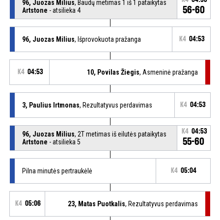
96, Juozas Milius
, Baudų metimas 1 iš 1 pataikytas
56-60
Artstone
- atsilieka 4
96, Juozas Milius
, Išprovokuota pražanga
K4
04:53
K4
04:53
10, Povilas Žiegis
, Asmeninė pražanga
3, Paulius Irtmonas
, Rezultatyvus perdavimas
K4
04:53
K4
04:53
96, Juozas Milius
, 2T metimas iš eilutės pataikytas
55-60
Artstone
- atsilieka 5
Pilna minutės pertraukėlė
K4
05:04
K4
05:06
23, Matas Puotkalis
, Rezultatyvus perdavimas