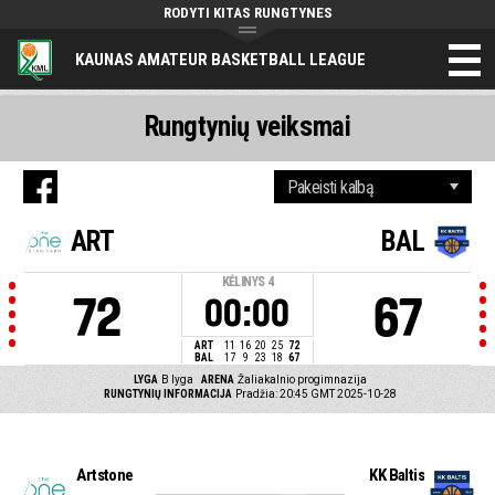
RODYTI KITAS RUNGTYNES
KAUNAS AMATEUR BASKETBALL LEAGUE
Rungtynių veiksmai
ART
BAL
KĖLINYS
4
72
67
00:00
ART
11
16
20
25
72
BAL
17
9
23
18
67
LYGA
B lyga
ARENA
Žaliakalnio progimnazija
RUNGTYNIŲ INFORMACIJA
Pradžia: 20:45 GMT 2025-10-28
Artstone
KK Baltis