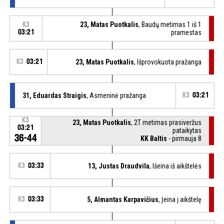
23, Matas Puotkalis
, Baudų metimas 1 iš 1
K3
03:21
pramestas
K3
03:21
23, Matas Puotkalis
, Išprovokuota pražanga
31, Eduardas Straigis
, Asmeninė pražanga
K3
03:21
K3
23, Matas Puotkalis
, 2T metimas prasiveržus
03:21
pataikytas
36-44
KK Baltis
- pirmauja 8
K3
03:33
13, Justas Draudvila
, Išeina iš aikštelės
K3
03:33
5, Almantas Karpavičius
, Įeina į aikštelę