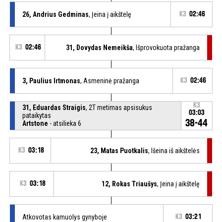
26, Andrius Gedminas
, Įeina į aikštelę
K3
02:46
K3
02:46
31, Dovydas Nemeikša
, Išprovokuota pražanga
3, Paulius Irtmonas
, Asmeninė pražanga
K3
02:46
K3
31, Eduardas Straigis
, 2T metimas apsisukus
03:03
pataikytas
38-44
Artstone
- atsilieka 6
K3
03:18
23, Matas Puotkalis
, Išeina iš aikštelės
K3
03:18
12, Rokas Triaušys
, Įeina į aikštelę
Atkovotas kamuolys gynyboje
K3
03:21