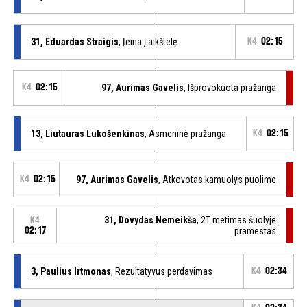
31, Eduardas Straigis
, Įeina į aikštelę
K4
02:15
K4
02:15
97, Aurimas Gavelis
, Išprovokuota pražanga
13, Liutauras Lukošenkinas
, Asmeninė pražanga
K4
02:15
K4
02:15
97, Aurimas Gavelis
, Atkovotas kamuolys puolime
31, Dovydas Nemeikša
, 2T metimas šuolyje
K4
02:17
pramestas
3, Paulius Irtmonas
, Rezultatyvus perdavimas
K4
02:34