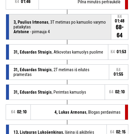
K4
01:46
Pilna minutės pertraukėlė
K4
01:48
3, Paulius Irtmonas
, 3T metimas po kamuolio varymo
68-
pataikytas
Artstone
- pirmauja 4
64
31, Eduardas Straigis
, Atkovotas kamuolys puolime
K4
01:53
31, Eduardas Straigis
, 2T metimas iš eilutės
K4
pramestas
01:55
31, Eduardas Straigis
, Perimtas kamuolys
K4
02:10
K4
02:10
4, Lukas Armonas
, Blogas perdavimas
13, Liutauras Lukošenkinas
, Išeina iš aikštelės
K4
02:15