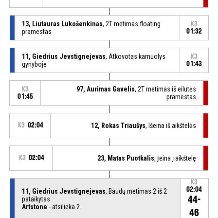
13, Liutauras Lukošenkinas
, 2T metimas floating
K3
pramestas
01:32
11, Giedrius Jevstignejevas
, Atkovotas kamuolys
K3
gynyboje
01:43
97, Aurimas Gavelis
, 2T metimas iš eilutės
K3
01:45
pramestas
K3
02:04
12, Rokas Triaušys
, Išeina iš aikštelės
K3
02:04
23, Matas Puotkalis
, Įeina į aikštelę
K3
02:04
11, Giedrius Jevstignejevas
, Baudų metimas 2 iš 2
44-
pataikytas
Artstone
- atsilieka 2
46