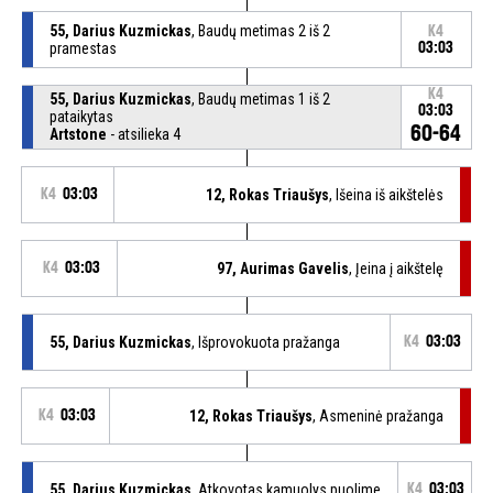
55, Darius Kuzmickas
, Baudų metimas 2 iš 2
K4
pramestas
03:03
K4
55, Darius Kuzmickas
, Baudų metimas 1 iš 2
03:03
pataikytas
60-64
Artstone
- atsilieka 4
K4
03:03
12, Rokas Triaušys
, Išeina iš aikštelės
K4
03:03
97, Aurimas Gavelis
, Įeina į aikštelę
55, Darius Kuzmickas
, Išprovokuota pražanga
K4
03:03
K4
03:03
12, Rokas Triaušys
, Asmeninė pražanga
55, Darius Kuzmickas
, Atkovotas kamuolys puolime
K4
03:03