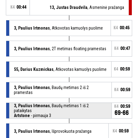
K4
00:44
13, Justas Draudvila
, Asmeninė pražanga
3, Paulius Irtmonas
, Atkovotas kamuolys puolime
K4
00:45
3, Paulius Irtmonas
, 2T metimas floating pramestas
K4
00:47
55, Darius Kuzmickas
, Atkovotas kamuolys puolime
K4
00:59
3, Paulius Irtmonas
, Baudų metimas 2 iš 2
K4
00:59
pramestas
3, Paulius Irtmonas
, Baudų metimas 1 iš 2
K4
00:59
pataikytas
69-66
Artstone
- pirmauja 3
3, Paulius Irtmonas
, Išprovokuota pražanga
K4
00:59