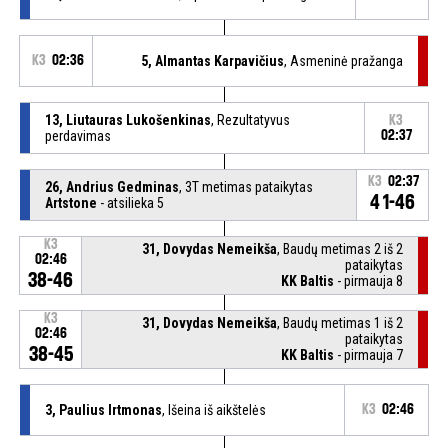
K3
02:36
5, Almantas Karpavičius
, Asmeninė pražanga
13, Liutauras Lukošenkinas
, Rezultatyvus
K3
perdavimas
02:37
K3
02:37
26, Andrius Gedminas
, 3T metimas pataikytas
41-46
Artstone
- atsilieka 5
K3
31, Dovydas Nemeikša
, Baudų metimas 2 iš 2
02:46
pataikytas
38-46
KK Baltis
- pirmauja 8
K3
31, Dovydas Nemeikša
, Baudų metimas 1 iš 2
02:46
pataikytas
38-45
KK Baltis
- pirmauja 7
3, Paulius Irtmonas
, Išeina iš aikštelės
K3
02:46