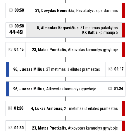
K3
00:58
31, Dovydas Nemeikša
, Rezultatyvus perdavimas
K3
00:58
5, Almantas Karpavičius
, 3T metimas pataikytas
44-49
KK Baltis
- pirmauja 5
K3
01:15
23, Matas Puotkalis
, Atkovotas kamuolys gynyboje
96, Juozas Milius
, 2T metimas iš eilutės pramestas
K3
01:17
96, Juozas Milius
, Atkovotas kamuolys gynyboje
K3
01:24
K3
01:26
4, Lukas Armonas
, 2T metimas iš eilutės pramestas
K3
01:30
23, Matas Puotkalis
, Atkovotas kamuolys gynyboje