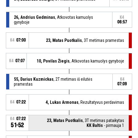
26, Andrius Gedminas
, Atkovotas kamuolys
K4
gynyboje
06:57
K4
07:00
23, Matas Puotkalis
, 3T metimas pramestas
K4
07:07
10, Povilas Žiegis
, Atkovotas kamuolys gynyboje
55, Darius Kuzmickas
, 2T metimas iš eilutės
K4
pramestas
07:09
K4
07:22
4, Lukas Armonas
, Rezultatyvus perdavimas
K4
07:22
23, Matas Puotkalis
, 3T metimas pataikytas
51-52
KK Baltis
- pirmauja 1