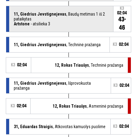
K3
02:04
11, Giedrius Jevstignejevas
, Baudų metimas 1 iš 2
43-
pataikytas
Artstone
- atsilieka 3
46
11, Giedrius Jevstignejevas
, Techninė pražanga
K3
02:04
K3
02:04
12, Rokas Triaušys
, Techninė pražanga
11, Giedrius Jevstignejevas
, Išprovokuota
K3
02:04
pražanga
K3
02:04
12, Rokas Triaušys
, Asmeninė pražanga
31, Eduardas Straigis
, Atkovotas kamuolys puolime
K3
02:04