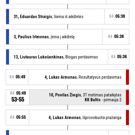
31, Eduardas Straigis
, Išeina iš aikštelės
K4
05:36
3, Paulius Irtmonas
, Įeina į aikštelę
K4
05:36
13, Liutauras Lukošenkinas
, Blogas perdavimas
K4
05:36
K4
05:49
4, Lukas Armonas
, Rezultatyvus perdavimas
K4
05:49
10, Povilas Žiegis
, 3T metimas pataikytas
53-55
KK Baltis
- pirmauja 2
K4
05:55
4, Lukas Armonas
, Išprovokuota pražanga