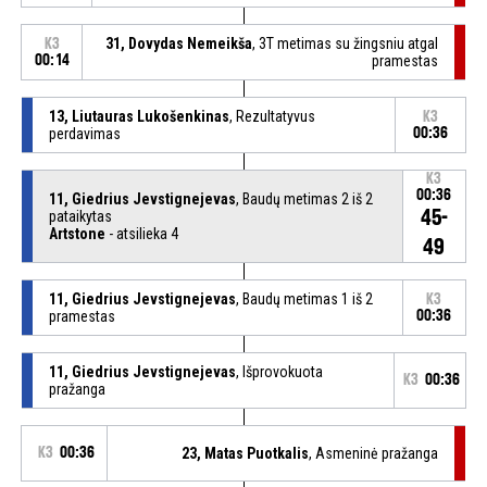
31, Dovydas Nemeikša
, 3T metimas su žingsniu atgal
K3
00:14
pramestas
13, Liutauras Lukošenkinas
, Rezultatyvus
K3
perdavimas
00:36
K3
00:36
11, Giedrius Jevstignejevas
, Baudų metimas 2 iš 2
45-
pataikytas
Artstone
- atsilieka 4
49
11, Giedrius Jevstignejevas
, Baudų metimas 1 iš 2
K3
pramestas
00:36
11, Giedrius Jevstignejevas
, Išprovokuota
K3
00:36
pražanga
K3
00:36
23, Matas Puotkalis
, Asmeninė pražanga