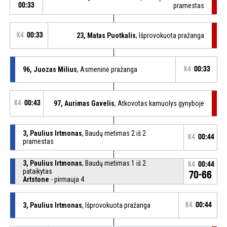
00:33
pramestas
K4
00:33
23, Matas Puotkalis
, Išprovokuota pražanga
96, Juozas Milius
, Asmeninė pražanga
K4
00:33
K4
00:43
97, Aurimas Gavelis
, Atkovotas kamuolys gynyboje
3, Paulius Irtmonas
, Baudų metimas 2 iš 2
K4
00:44
pramestas
3, Paulius Irtmonas
, Baudų metimas 1 iš 2
K4
00:44
pataikytas
70-66
Artstone
- pirmauja 4
3, Paulius Irtmonas
, Išprovokuota pražanga
K4
00:44