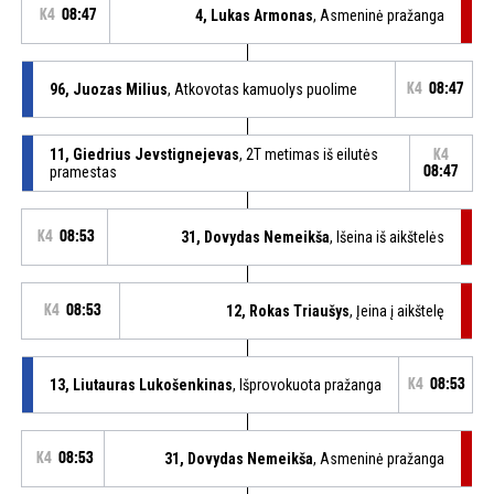
K4
08:47
4, Lukas Armonas
, Asmeninė pražanga
96, Juozas Milius
, Atkovotas kamuolys puolime
K4
08:47
11, Giedrius Jevstignejevas
, 2T metimas iš eilutės
K4
pramestas
08:47
K4
08:53
31, Dovydas Nemeikša
, Išeina iš aikštelės
K4
08:53
12, Rokas Triaušys
, Įeina į aikštelę
13, Liutauras Lukošenkinas
, Išprovokuota pražanga
K4
08:53
K4
08:53
31, Dovydas Nemeikša
, Asmeninė pražanga