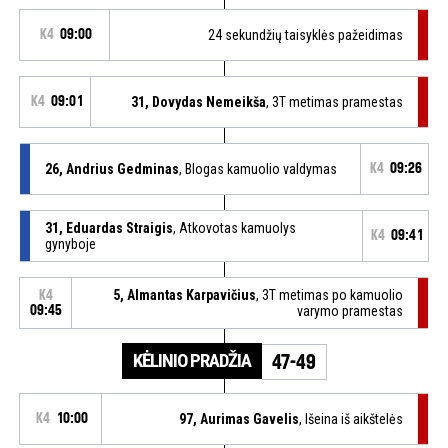
K4
09:00
24 sekundžių taisyklės pažeidimas
K4
09:01
31, Dovydas Nemeikša
, 3T metimas pramestas
26, Andrius Gedminas
, Blogas kamuolio valdymas
K4
09:26
31, Eduardas Straigis
, Atkovotas kamuolys
K4
09:41
gynyboje
5, Almantas Karpavičius
, 3T metimas po kamuolio
K4
09:45
varymo pramestas
KĖLINIO PRADŽIA
47-49
K4
10:00
97, Aurimas Gavelis
, Išeina iš aikštelės