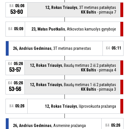
K4
05:06
12, Rokas Triaušys
, 3T metimas pataikytas
53-60
KK Baltis
- pirmauja 7
K4
05:09
23, Matas Puotkalis
, Atkovotas kamuolys gynyboje
26, Andrius Gedminas
, 3T metimas pramestas
K4
05:11
K4
05:26
12, Rokas Triaušys
, Baudų metimas 2 iš 2 pataikytas
53-57
KK Baltis
- pirmauja 4
K4
05:26
12, Rokas Triaušys
, Baudų metimas 1 iš 2 pataikytas
53-56
KK Baltis
- pirmauja 3
K4
05:26
12, Rokas Triaušys
, Išprovokuota pražanga
26, Andrius Gedminas
, Asmeninė pražanga
K4
05:26