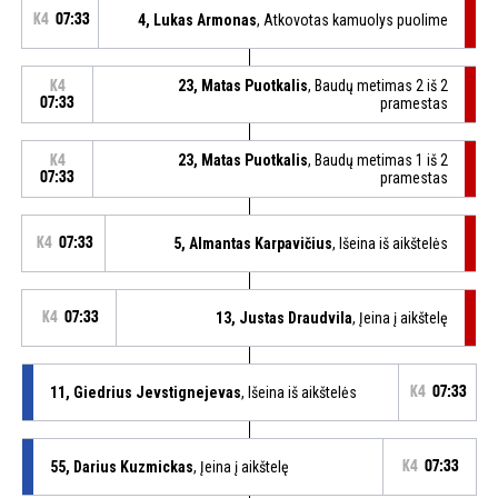
K4
07:33
4, Lukas Armonas
, Atkovotas kamuolys puolime
23, Matas Puotkalis
, Baudų metimas 2 iš 2
K4
07:33
pramestas
23, Matas Puotkalis
, Baudų metimas 1 iš 2
K4
07:33
pramestas
K4
07:33
5, Almantas Karpavičius
, Išeina iš aikštelės
K4
07:33
13, Justas Draudvila
, Įeina į aikštelę
11, Giedrius Jevstignejevas
, Išeina iš aikštelės
K4
07:33
55, Darius Kuzmickas
, Įeina į aikštelę
K4
07:33