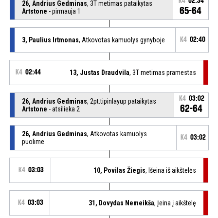
K4
02:34
26, Andrius Gedminas
, 3T metimas pataikytas
65-64
Artstone
- pirmauja 1
3, Paulius Irtmonas
, Atkovotas kamuolys gynyboje
K4
02:40
K4
02:44
13, Justas Draudvila
, 3T metimas pramestas
K4
03:02
26, Andrius Gedminas
, 2pt.tipinlayup pataikytas
62-64
Artstone
- atsilieka 2
26, Andrius Gedminas
, Atkovotas kamuolys
K4
03:02
puolime
K4
03:03
10, Povilas Žiegis
, Išeina iš aikštelės
K4
03:03
31, Dovydas Nemeikša
, Įeina į aikštelę