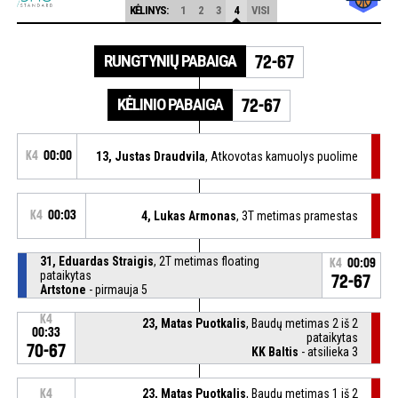
KĖLINYS:
1
2
3
4
VISI
RUNGTYNIŲ PABAIGA
72-67
KĖLINIO PABAIGA
72-67
K4
00:00
13, Justas Draudvila
, Atkovotas kamuolys puolime
K4
00:03
4, Lukas Armonas
, 3T metimas pramestas
31, Eduardas Straigis
, 2T metimas floating
K4
00:09
pataikytas
72-67
Artstone
- pirmauja 5
K4
23, Matas Puotkalis
, Baudų metimas 2 iš 2
00:33
pataikytas
70-67
KK Baltis
- atsilieka 3
23, Matas Puotkalis
, Baudų metimas 1 iš 2
K4