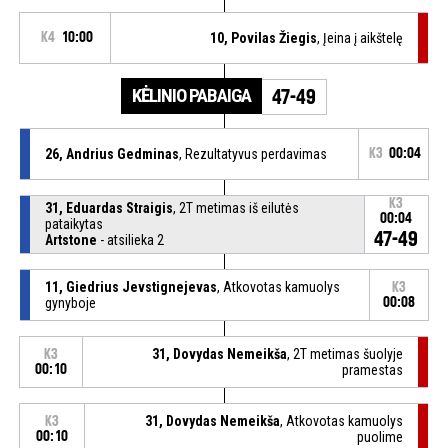
K4
10:00
10, Povilas Žiegis
, Įeina į aikštelę
KĖLINIO PABAIGA
47-49
26, Andrius Gedminas
, Rezultatyvus perdavimas
K3
00:04
K3
31, Eduardas Straigis
, 2T metimas iš eilutės
00:04
pataikytas
47-49
Artstone
- atsilieka 2
11, Giedrius Jevstignejevas
, Atkovotas kamuolys
K3
gynyboje
00:08
31, Dovydas Nemeikša
, 2T metimas šuolyje
K3
00:10
pramestas
31, Dovydas Nemeikša
, Atkovotas kamuolys
K3
00:10
puolime