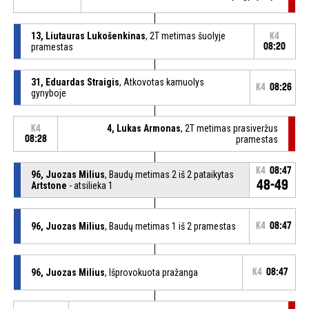
13, Liutauras Lukošenkinas
, 2T metimas šuolyje
K4
pramestas
08:20
31, Eduardas Straigis
, Atkovotas kamuolys
K4
08:26
gynyboje
4, Lukas Armonas
, 2T metimas prasiveržus
K4
08:28
pramestas
K4
08:47
96, Juozas Milius
, Baudų metimas 2 iš 2 pataikytas
48-49
Artstone
- atsilieka 1
96, Juozas Milius
, Baudų metimas 1 iš 2 pramestas
K4
08:47
96, Juozas Milius
, Išprovokuota pražanga
K4
08:47