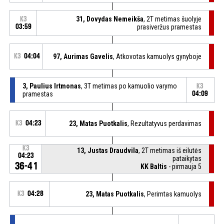
31, Dovydas Nemeikša
, 2T metimas šuolyje
K3
03:59
prasiveržus pramestas
K3
04:04
97, Aurimas Gavelis
, Atkovotas kamuolys gynyboje
3, Paulius Irtmonas
, 3T metimas po kamuolio varymo
K3
pramestas
04:09
K3
04:23
23, Matas Puotkalis
, Rezultatyvus perdavimas
K3
13, Justas Draudvila
, 2T metimas iš eilutės
04:23
pataikytas
36-41
KK Baltis
- pirmauja 5
K3
04:28
23, Matas Puotkalis
, Perimtas kamuolys