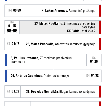
K4
00:59
4, Lukas Armonas
, Asmeninė pražanga
K4
23, Matas Puotkalis
, 2T metimas prasiveržus
01:15
pataikytas
68-66
KK Baltis
- atsilieka 2
K4
01:17
23, Matas Puotkalis
, Atkovotas kamuolys gynyboje
3, Paulius Irtmonas
, 2T metimas prasiveržus
K4
pramestas
01:20
26, Andrius Gedminas
, Perimtas kamuolys
K4
01:32
K4
01:32
31, Dovydas Nemeikša
, Blogas kamuolio valdymas