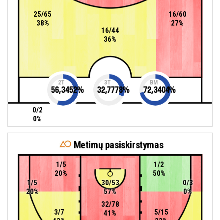
25/65
16/60
38%
27%
16/44
36%
2T
3T
BM
56,3452
%
32,7778
%
72,3404
%
0/2
0%
Metimų pasiskirstymas
1/5
1/2
20%
50%
1/5
30/53
0/3
20%
57%
0%
32/78
3/7
5/15
41%