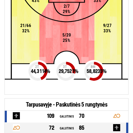
43%
33%
2/7
29%
21/66
9/27
32%
33%
5/20
25%
2T
3T
BM
44,3114
%
29,7521
%
58,8235
%
Tarpusavyje - Paskutinės 5 rungtynės
109
70
GALUTINIS
72
85
GALUTINIS