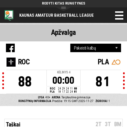
RODYTI KITAS RUNGTYNES
KAUNAS AMATEUR BASKETBALL LEAGUE
Apžvalga
ROC
PLA
KĖLINYS
4
88
81
00:00
ROC
24
29
24
11
88
PLA
18
17
22
24
81
LYGA
40+
ARENA
Tarptautinė gimnazija
RUNGTYNIŲ INFORMACIJA
Pradžia: 19:15 GMT 2025-11-27
ŽIŪROVAI
1
2T
3T
BM
Taškai