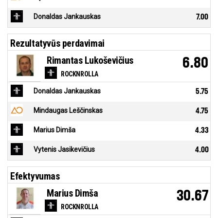
Donaldas Jankauskas
7.00
Rezultatyvūs perdavimai
Rimantas Lukoševičius
6.80
ROCKNROLLA
Donaldas Jankauskas
5.75
Mindaugas Leščinskas
4.75
Marius Dimša
4.33
Vytenis Jasikevičius
4.00
Efektyvumas
Marius Dimša
30.67
ROCKNROLLA