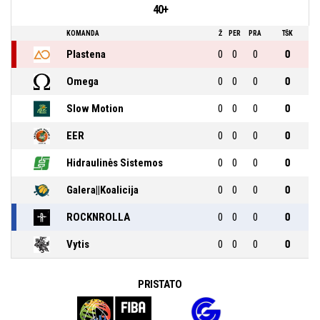
40+
KOMANDA
Ž
PER
PRA
TŠK
Plastena
0
0
0
0
Omega
0
0
0
0
Slow Motion
0
0
0
0
EER
0
0
0
0
Hidraulinės Sistemos
0
0
0
0
Galera||Koalicija
0
0
0
0
ROCKNROLLA
0
0
0
0
Vytis
0
0
0
0
PRISTATO