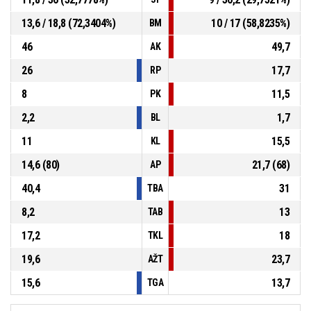
13,6 / 18,8 (72,3404%)
10 / 17 (58,8235%)
BM
46
49,7
AK
26
17,7
RP
8
11,5
PK
2,2
1,7
BL
11
15,5
KL
14,6 (80)
21,7 (68)
AP
40,4
31
TBA
8,2
13
TAB
17,2
18
TKL
19,6
23,7
AŽT
15,6
13,7
TGA