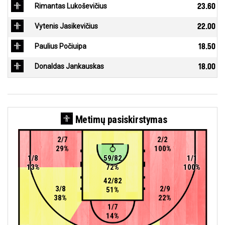
Rimantas Lukoševičius
23.60
Vytenis Jasikevičius
22.00
Paulius Počiuipa
18.50
Donaldas Jankauskas
18.00
Metimų pasiskirstymas
2/7
2/2
29%
100%
1/8
59/82
1/1
13%
72%
100%
42/82
3/8
2/9
51%
38%
22%
1/7
14%