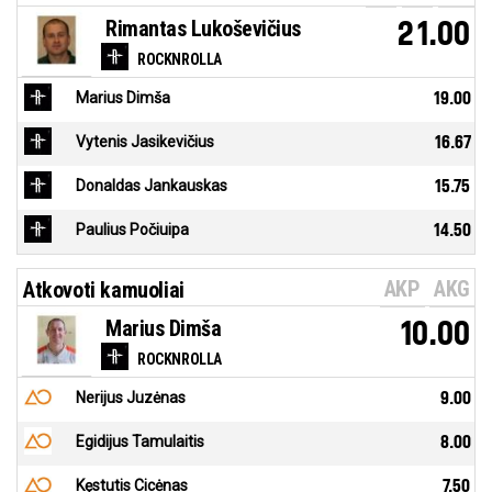
Rimantas Lukoševičius
21.00
ROCKNROLLA
Marius Dimša
19.00
Vytenis Jasikevičius
16.67
Donaldas Jankauskas
15.75
Paulius Počiuipa
14.50
AKP
AKG
Atkovoti kamuoliai
Marius Dimša
10.00
ROCKNROLLA
Nerijus Juzėnas
9.00
Egidijus Tamulaitis
8.00
Kęstutis Cicėnas
7.50