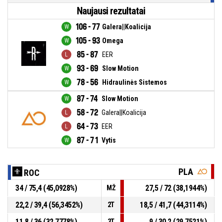
Naujausi rezultatai
106 - 77
Galera||Koalicija
105 - 93
Omega
85 - 87
EER
93 - 69
Slow Motion
78 - 56
Hidraulinės Sistemos
87 - 74
Slow Motion
58 - 72
Galera||Koalicija
64 - 73
EER
87 - 71
Vytis
PLA
ROC
34 / 75,4 (45,0928%)
27,5 / 72 (38,1944%)
MŽ
22,2 / 39,4 (56,3452%)
18,5 / 41,7 (44,3114%)
2T
11,8 / 36 (32,7778%)
9 / 30,2 (29,7521%)
3T