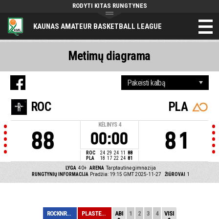
RODYTI KITAS RUNGTYNES
KAUNAS AMATEUR BASKETBALL LEAGUE
Metimų diagrama
ROC
PLA
KĖLINYS
4
88
81
00:00
ROC
24
29
24
11
88
PLA
18
17
22
24
81
LYGA
40+
ARENA
Tarptautinė gimnazija
RUNGTYNIŲ INFORMACIJA
Pradžia: 19:15 GMT 2025-11-27
ŽIŪROVAI
1
ROCKNROLLA
PLASTENA
ABI
1
2
3
4
VISI