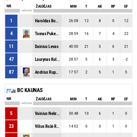
NR.
ŽAIDĖJAS
MIN
T
AK
RP
EF
AIKŠTELĖJE
1
Haroldas Bobinas
26:08
12
8
0
12
4
Tomas Pukelevičius
28:59
16
7
4
22
11
Dainius Levas
40:00
21
5
6
21
47
Laurynas Kolupaila
28:57
5
6
3
-2
87
Andrius Rupeika
17:57
2
5
1
5
BC KAUNAS
NR.
ŽAIDĖJAS
MIN
T
AK
RP
EF
AIKŠTELĖJE
5
Vainius Nekrašius
30:48
10
6
1
0
23
Vilius Rožė Ružas
14:02
0
0
1
0