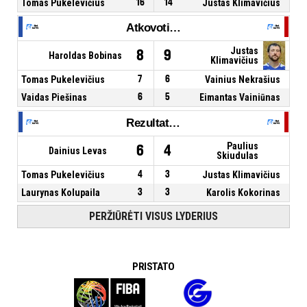
Tomas Pukelevičius
16
14
Justas Klimavičius
Atkovoti kamuoliai
Justas
8
9
Haroldas Bobinas
Klimavičius
Tomas Pukelevičius
7
6
Vainius Nekrašius
Vaidas Piešinas
6
5
Eimantas Vainiūnas
Rezultatyvūs perdavimai
Paulius
6
4
Dainius Levas
Skiudulas
Tomas Pukelevičius
4
3
Justas Klimavičius
Laurynas Kolupaila
3
3
Karolis Kokorinas
PERŽIŪRĖTI VISUS LYDERIUS
PRISTATO