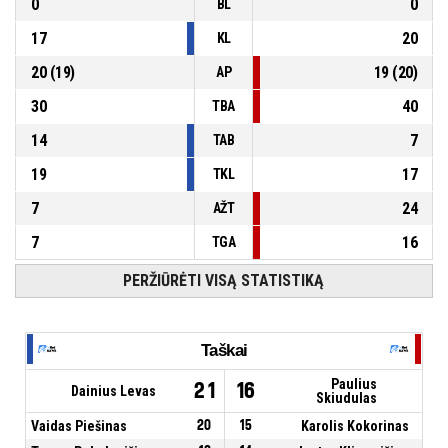
0
0
BL
17
20
KL
20
(
19
)
19
(
20
)
AP
30
40
TBA
14
7
TAB
19
17
TKL
7
24
AŽT
7
16
TGA
PERŽIŪRĖTI VISĄ STATISTIKĄ
Taškai
Paulius
21
16
Dainius Levas
Skiudulas
Vaidas Piešinas
20
15
Karolis Kokorinas