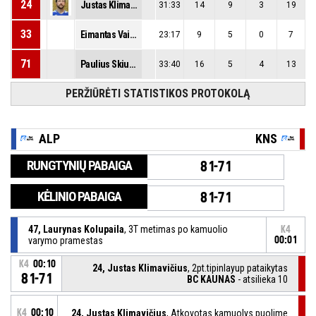
24
Justas Klimavičius
31:33
14
9
3
19
33
Eimantas Vainiūnas
23:17
9
5
0
7
71
Paulius Skiudulas
33:40
16
5
4
13
PERŽIŪRĖTI STATISTIKOS PROTOKOLĄ
ALP
KNS
RUNGTYNIŲ PABAIGA
81-71
KĖLINIO PABAIGA
81-71
47, Laurynas Kolupaila
, 3T metimas po kamuolio
K4
varymo pramestas
00:01
K4
00:10
24, Justas Klimavičius
, 2pt.tipinlayup pataikytas
81-71
BC KAUNAS
- atsilieka 10
K4
00:10
24, Justas Klimavičius
, Atkovotas kamuolys puolime