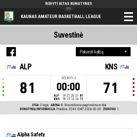
RODYTI KITAS RUNGTYNES
KAUNAS AMATEUR BASKETBALL LEAGUE
Suvestinė
ALP
KNS
KĖLINYS
4
81
71
00:00
ALP
19
21
20
21
81
KNS
18
15
12
26
71
LYGA
C lyga
ARENA
B. Brazdžionio pagrindinė m-kla
RUNGTYNIŲ INFORMACIJA
Pradžia: 20:45 GMT 2026-02-03
ŽIŪROVAI
1
Alpha Safety