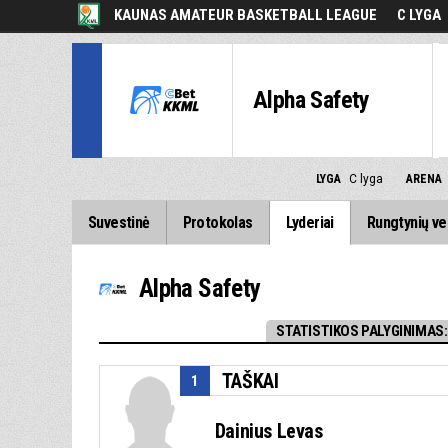
KAUNAS AMATEUR BASKETBALL LEAGUE
C LYGA
Alpha Safety
LYGA
C lyga
ARENA
Suvestinė
Protokolas
Lyderiai
Rungtynių ve
Alpha Safety
STATISTIKOS PALYGINIMAS:
TAŠKAI
1
Dainius Levas