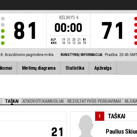
KĖLINYS
4
81
71
00:00
ALP
19
21
20
21
81
KNS
18
15
12
26
71
B. Brazdžionio pagrindinė m-kla
RUNGTYNIŲ INFORMACIJA
Pradžia: 20:45 GM
iksmai
Metimų diagrama
Statistika
Apžvalga
TAŠKAI
ATKOVOTI KAMUOLIAI
REZULTATYVŪS PERDAVIMAI
BLOKA
TAŠKAI
1
21
Paulius Skiu