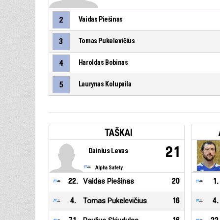
2
Vaidas Piešinas
3
Tomas Pukelevičius
4
Haroldas Bobinas
5
Laurynas Kolupaila
TAŠKAI
21
Dainius Levas
Alpha Safety
22
.
Vaidas Piešinas
20
1
.
4
.
Tomas Pukelevičius
16
4
.