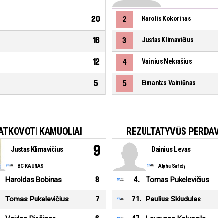
20
2
Karolis Kokorinas
16
3
Justas Klimavičius
12
4
Vainius Nekrašius
5
5
Eimantas Vainiūnas
ATKOVOTI KAMUOLIAI
REZULTATYVŪS PERDAV
9
Justas Klimavičius
Dainius Levas
BC KAUNAS
Alpha Safety
Haroldas Bobinas
8
4
.
Tomas Pukelevičius
Tomas Pukelevičius
7
71
.
Paulius Skiudulas