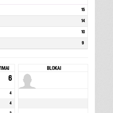
15
14
10
9
IMAI
BLOKAI
6
4
4